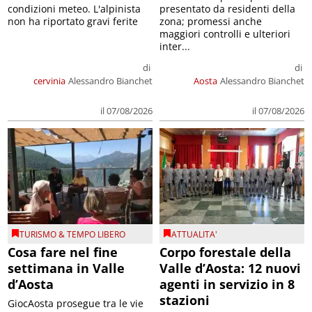
condizioni meteo. L'alpinista
presentato da residenti della
non ha riportato gravi ferite
zona; promessi anche
maggiori controlli e ulteriori
inter...
di
di
cervinia
Alessandro Bianchet
Aosta
Alessandro Bianchet
il 07/08/2026
il 07/08/2026
TURISMO & TEMPO LIBERO
ATTUALITA'
Cosa fare nel fine
Corpo forestale della
settimana in Valle
Valle d’Aosta: 12 nuovi
d’Aosta
agenti in servizio in 8
stazioni
GiocAosta prosegue tra le vie