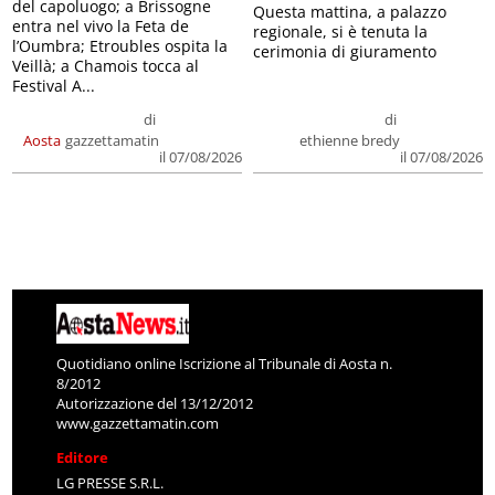
del capoluogo; a Brissogne
Questa mattina, a palazzo
entra nel vivo la Feta de
regionale, si è tenuta la
l’Oumbra; Etroubles ospita la
cerimonia di giuramento
Veillà; a Chamois tocca al
Festival A...
di
di
Aosta
gazzettamatin
ethienne bredy
il 07/08/2026
il 07/08/2026
Quotidiano online Iscrizione al Tribunale di Aosta n.
8/2012
Autorizzazione del 13/12/2012
www.gazzettamatin.com
Editore
LG PRESSE S.R.L.