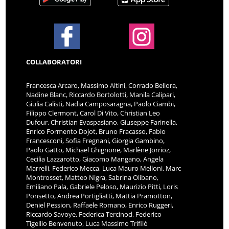
COLLABORATORI
Francesca Arcaro, Massimo Altini, Corrado Bellora,
Nadine Blanc, Riccardo Bortolotti, Manila Calipari,
Giulia Calisti, Nadia Camposaragna, Paolo Ciambi,
Filippo Clermont, Carol Di Vito, Christian Leo
Dufour, Christian Evaspasiano, Giuseppe Farinella,
Enrico Formento Dojot, Bruno Fracasso, Fabio
Francesconi, Sofia Fregnani, Giorgia Gambino,
Paolo Gatto, Michael Ghignone, Marlène Jorrioz,
Cecilia Lazzarotto, Giacomo Mangano, Angela
Marrelli, Federico Mecca, Luca Mauro Melloni, Marc
Montrosset, Matteo Nigra, Sabrina Olibano,
Emiliano Pala, Gabriele Peloso, Maurizio Pitti, Loris
Ponsetto, Andrea Portigliatti, Mattia Pramotton,
Deniel Pession, Raffaele Romano, Enrico Ruggeri,
Riccardo Savoye, Federica Tercinod, Federico
Tigellio Benvenuto, Luca Massimo Trifilò