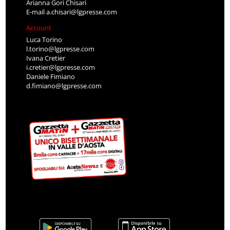
Arianna Gori Chisari
E-mail
a.chisari@lgpresse.com
Account
Luca Torino
l.torino@lgpresse.com
Ivana Cretier
i.cretier@lgpresse.com
Daniele Fimiano
d.fimiano@lgpresse.com