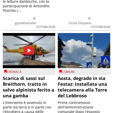
le letture dantesche, con la
partecipazione di Antonello
Pistritto (...
di
di
gazzettamatin
Cinzia Timpano
il 07/08/2026
il 07/08/2026
CRONACA
COMUNI
Scarica di sassi sul
Aosta, degrado in via
Breithorn, tratto in
Festaz: installata una
salvo alpinista ferito a
telecamera alla Torre
una gamba
del Lebbroso
L'intervento è avvenuto in
Prime contromosse
parte via terra e in parte con
dell'amministrazione
l'elicottero a causa delle
comunale dopo l'esposto