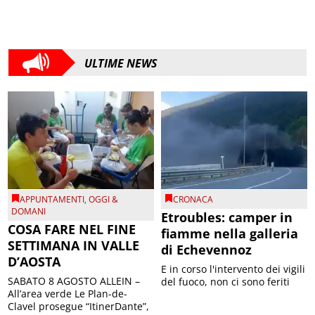
ULTIME NEWS
APPUNTAMENTI
,
OGGI &
CRONACA
DOMANI
Etroubles: camper in
COSA FARE NEL FINE
fiamme nella galleria
SETTIMANA IN VALLE
di Echevennoz
D’AOSTA
E in corso l'intervento dei vigili
SABATO 8 AGOSTO ALLEIN –
del fuoco, non ci sono feriti
All’area verde Le Plan-de-
Clavel prosegue “ItinerDante”,