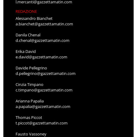
l.mercanti@gazzettamatin.com
REDAZIONE
Alessandro Bianchet
a.bianchet@gazzettamatin.com
Danila Chenal
d.chenal@gazzettamatin.com
Erika David
e.david@gazzettamatin.com
Davide Pellegrino
d.pellegrino@gazzettamatin.com
Cinzia Timpano
c.timpano@gazzettamatin.com
Arianna Papalia
a.papalia@gazzettamatin.com
Thomas Piccot
t.piccot@gazzettamatin.com
Fausto Vassoney