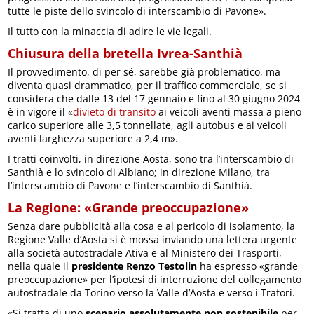
tutte le piste dello svincolo di interscambio di Pavone».
Il tutto con la minaccia di adire le vie legali.
Chiusura della bretella Ivrea-Santhià
Il provvedimento, di per sé, sarebbe già problematico, ma
diventa quasi drammatico, per il traffico commerciale, se si
considera che dalle 13 del 17 gennaio e fino al 30 giugno 2024
è in vigore il «
divieto di transito
ai veicoli aventi massa a pieno
carico superiore alle 3,5 tonnellate, agli autobus e ai veicoli
aventi larghezza superiore a 2,4 m».
I tratti coinvolti, in direzione Aosta, sono tra l’interscambio di
Santhià e lo svincolo di Albiano; in direzione Milano, tra
l’interscambio di Pavone e l’interscambio di Santhià.
La Regione: «Grande preoccupazione»
Senza dare pubblicità alla cosa e al pericolo di isolamento, la
Regione Valle d’Aosta si è mossa inviando una lettera urgente
alla società autostradale Ativa e al Ministero dei Trasporti,
nella quale il
presidente Renzo Testolin
ha espresso «grande
preoccupazione» per l’ipotesi di interruzione del collegamento
autostradale da Torino verso la Valle d’Aosta e verso i Trafori.
«Si tratta di uno
scenario assolutamente non sostenibile
per