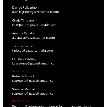
Davide Pellegrino
d.pellegrino@gazzettamatin.com
Cinzia Timpano
c.timpano@gazzettamatin.com
Arianna Papalia
a.papalia@gazzettamatin.com
Thomas Piccot
t.piccot@gazzettamatin.com
Fausto Vassoney
f.vassoney@gazzettamatin.com
SEGRETERIA
Roberta Prodoti
segreteria@gazzettamatin.com
Stefania Muscolo
segreteria@gazzettamatin.com
CONTATTACI
Per pubblicazione annunci, necrologi, offro e cerco lavoro,