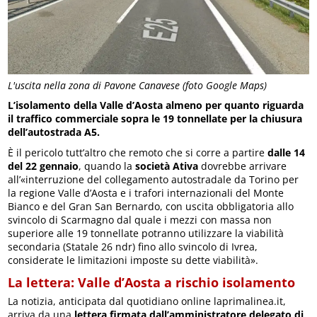
L'uscita nella zona di Pavone Canavese (foto Google Maps)
L’isolamento della Valle d’Aosta almeno per quanto riguarda
il traffico commerciale sopra le 19 tonnellate per la chiusura
dell’autostrada A5.
È il pericolo tutt’altro che remoto che si corre a partire
dalle 14
del 22 gennaio
, quando la
società Ativa
dovrebbe arrivare
all’«interruzione del collegamento autostradale da Torino per
la regione Valle d’Aosta e i trafori internazionali del Monte
Bianco e del Gran San Bernardo, con uscita obbligatoria allo
svincolo di Scarmagno dal quale i mezzi con massa non
superiore alle 19 tonnellate potranno utilizzare la viabilità
secondaria (Statale 26 ndr) fino allo svincolo di Ivrea,
considerate le limitazioni imposte su dette viabilità».
La lettera: Valle d’Aosta a rischio isolamento
La notizia, anticipata dal quotidiano online laprimalinea.it,
arriva da una
lettera firmata dall’amministratore delegato di