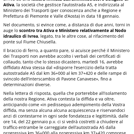
Ativa
, la società che gestisce l’autostrada A5, e indirizzata al
Ministero dei Trasporti (per conoscenza anche a Regione e
Prefettura di Piemonte e Valle d’Aosta) in data 18 gennaio.
Nel documento, si evince come, a distanza di due anni, torni in
auge lo
scontro tra Ativa e Ministero relativamente al Nodo
idraulico di Ivrea
, legato, tra le altre cose, al rifacimento del
ponte sul Fiume Chiusella.
Il braccio di ferro, a quanto pare, si acuisce perché il Ministero
dei Trasporti non avrebbe accolto i verbali dei certificati di
collaudo, tanto che lo stesso dicastero, martedì 16, avrebbe
diffidato Ativa stessa dal «disporre l’esercizio della tratta
autostradale A5 dal km 36+000 al km 37+420 e delle rampe di
svincolo dell’interscambio di Pavone Canavese», fino a
determinazioni diverse.
Nella lettera di risposta, quella che porterebbe all’isolamento
della nostra Regione, Ativa contesta la diffida e va oltre,
anticipando come «in pedissequo adempimento della Vostra
diffida, ma senza alcuna alcuna acquiescenza e riservandoci
anzi di contestarne in ogni sede fondatezza e legittimità, dalle
ore 14, del 22 gennaio p.v. ci si vedrà costretti a chiudere al
traffico entrambe le carreggiate dell’autostrada A5 dalla
progressiva km 36+000 alla progressiva km 37+420 comprese