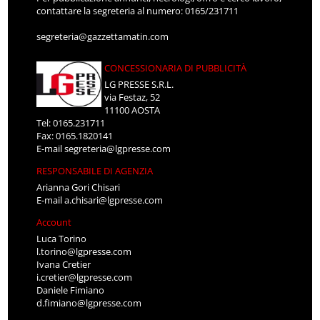
contattare la segreteria al numero: 0165/231711
segreteria@gazzettamatin.com
CONCESSIONARIA DI PUBBLICITÀ
LG PRESSE S.R.L.
via Festaz, 52
11100 AOSTA
Tel: 0165.231711
Fax: 0165.1820141
E-mail
segreteria@lgpresse.com
RESPONSABILE DI AGENZIA
Arianna Gori Chisari
E-mail
a.chisari@lgpresse.com
Account
Luca Torino
l.torino@lgpresse.com
Ivana Cretier
i.cretier@lgpresse.com
Daniele Fimiano
d.fimiano@lgpresse.com