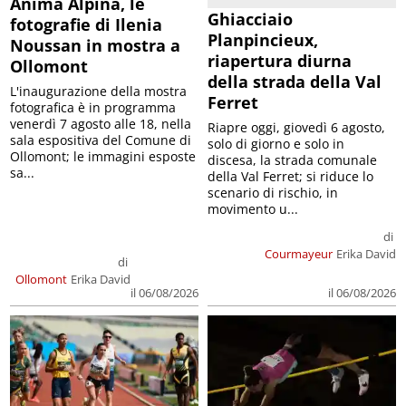
Anima Alpina, le
Ghiacciaio
fotografie di Ilenia
Planpincieux,
Noussan in mostra a
riapertura diurna
Ollomont
della strada della Val
L'inaugurazione della mostra
Ferret
fotografica è in programma
venerdì 7 agosto alle 18, nella
Riapre oggi, giovedì 6 agosto,
sala espositiva del Comune di
solo di giorno e solo in
Ollomont; le immagini esposte
discesa, la strada comunale
sa...
della Val Ferret; si riduce lo
scenario di rischio, in
movimento u...
di
Courmayeur
Erika David
di
Ollomont
Erika David
il 06/08/2026
il 06/08/2026