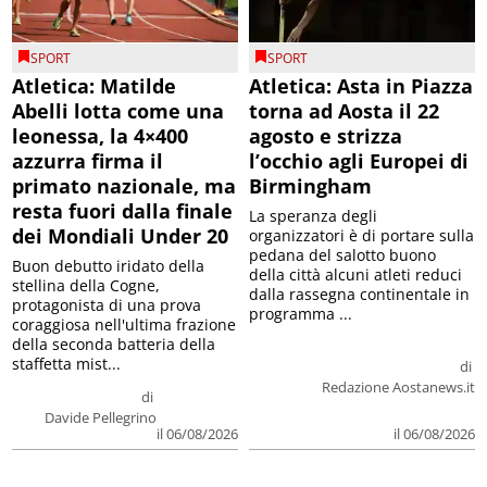
SPORT
SPORT
Atletica: Matilde
Atletica: Asta in Piazza
Abelli lotta come una
torna ad Aosta il 22
leonessa, la 4×400
agosto e strizza
azzurra firma il
l’occhio agli Europei di
primato nazionale, ma
Birmingham
resta fuori dalla finale
La speranza degli
dei Mondiali Under 20
organizzatori è di portare sulla
pedana del salotto buono
Buon debutto iridato della
della città alcuni atleti reduci
stellina della Cogne,
dalla rassegna continentale in
protagonista di una prova
programma ...
coraggiosa nell'ultima frazione
della seconda batteria della
staffetta mist...
di
Redazione Aostanews.it
di
Davide Pellegrino
il 06/08/2026
il 06/08/2026