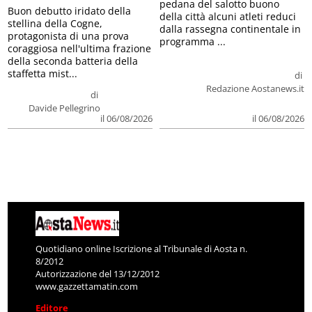
pedana del salotto buono
Buon debutto iridato della
della città alcuni atleti reduci
stellina della Cogne,
dalla rassegna continentale in
protagonista di una prova
programma ...
coraggiosa nell'ultima frazione
della seconda batteria della
staffetta mist...
di
Redazione Aostanews.it
di
Davide Pellegrino
il 06/08/2026
il 06/08/2026
Quotidiano online Iscrizione al Tribunale di Aosta n.
8/2012
Autorizzazione del 13/12/2012
www.gazzettamatin.com
Editore