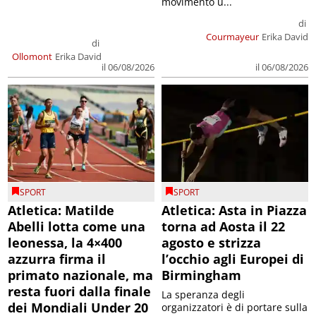
movimento u...
di
Courmayeur
Erika David
di
Ollomont
Erika David
il 06/08/2026
il 06/08/2026
SPORT
SPORT
Atletica: Matilde
Atletica: Asta in Piazza
Abelli lotta come una
torna ad Aosta il 22
leonessa, la 4×400
agosto e strizza
azzurra firma il
l’occhio agli Europei di
primato nazionale, ma
Birmingham
resta fuori dalla finale
La speranza degli
dei Mondiali Under 20
organizzatori è di portare sulla