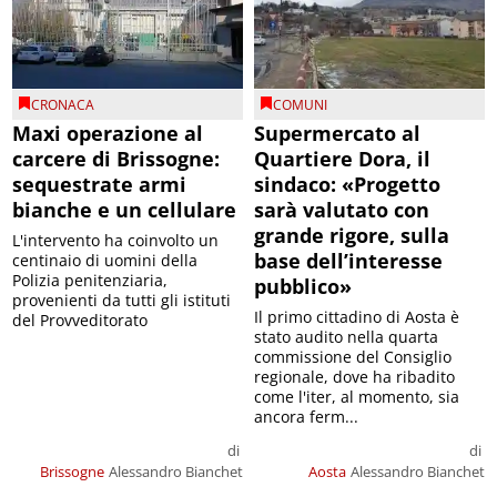
CRONACA
COMUNI
Maxi operazione al
Supermercato al
carcere di Brissogne:
Quartiere Dora, il
sequestrate armi
sindaco: «Progetto
bianche e un cellulare
sarà valutato con
grande rigore, sulla
L'intervento ha coinvolto un
base dell’interesse
centinaio di uomini della
Polizia penitenziaria,
pubblico»
provenienti da tutti gli istituti
Il primo cittadino di Aosta è
del Provveditorato
stato audito nella quarta
commissione del Consiglio
regionale, dove ha ribadito
come l'iter, al momento, sia
ancora ferm...
di
di
Brissogne
Alessandro Bianchet
Aosta
Alessandro Bianchet