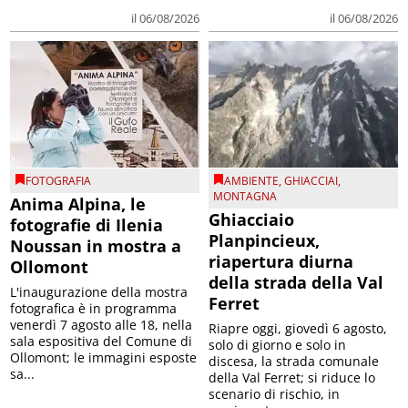
il 06/08/2026
il 06/08/2026
FOTOGRAFIA
AMBIENTE
,
GHIACCIAI
,
MONTAGNA
Anima Alpina, le
Ghiacciaio
fotografie di Ilenia
Planpincieux,
Noussan in mostra a
riapertura diurna
Ollomont
della strada della Val
L'inaugurazione della mostra
Ferret
fotografica è in programma
venerdì 7 agosto alle 18, nella
Riapre oggi, giovedì 6 agosto,
sala espositiva del Comune di
solo di giorno e solo in
Ollomont; le immagini esposte
discesa, la strada comunale
sa...
della Val Ferret; si riduce lo
scenario di rischio, in