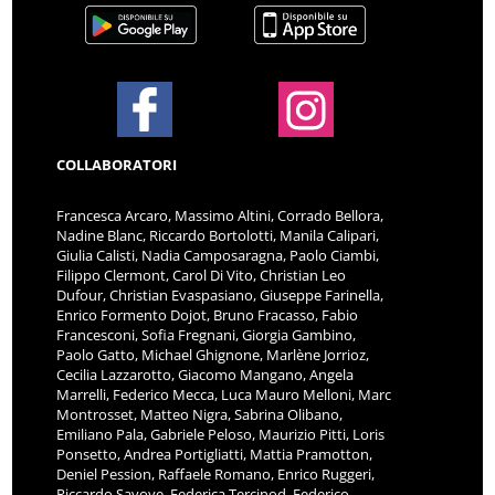
COLLABORATORI
Francesca Arcaro, Massimo Altini, Corrado Bellora,
Nadine Blanc, Riccardo Bortolotti, Manila Calipari,
Giulia Calisti, Nadia Camposaragna, Paolo Ciambi,
Filippo Clermont, Carol Di Vito, Christian Leo
Dufour, Christian Evaspasiano, Giuseppe Farinella,
Enrico Formento Dojot, Bruno Fracasso, Fabio
Francesconi, Sofia Fregnani, Giorgia Gambino,
Paolo Gatto, Michael Ghignone, Marlène Jorrioz,
Cecilia Lazzarotto, Giacomo Mangano, Angela
Marrelli, Federico Mecca, Luca Mauro Melloni, Marc
Montrosset, Matteo Nigra, Sabrina Olibano,
Emiliano Pala, Gabriele Peloso, Maurizio Pitti, Loris
Ponsetto, Andrea Portigliatti, Mattia Pramotton,
Deniel Pession, Raffaele Romano, Enrico Ruggeri,
Riccardo Savoye, Federica Tercinod, Federico