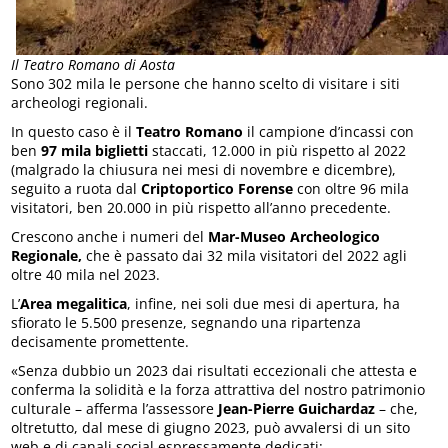
Il Teatro Romano di Aosta
Sono 302 mila le persone che hanno scelto di visitare i siti
archeologi regionali.
In questo caso è il
Teatro Romano
il campione d’incassi con
ben
97 mila biglietti
staccati, 12.000 in più rispetto al 2022
(malgrado la chiusura nei mesi di novembre e dicembre),
seguito a ruota dal
Criptoportico Forense
con oltre 96 mila
visitatori, ben 20.000 in più rispetto all’anno precedente.
Crescono anche i numeri del
Mar-Museo Archeologico
Regionale,
che è passato dai 32 mila visitatori del 2022 agli
oltre 40 mila nel 2023.
L’
Area megalitica
, infine, nei soli due mesi di apertura, ha
sfiorato le 5.500 presenze, segnando una ripartenza
decisamente promettente.
«Senza dubbio un 2023 dai risultati eccezionali che attesta e
conferma la solidità e la forza attrattiva del nostro patrimonio
culturale – afferma l’assessore
Jean-Pierre Guichardaz
– che,
oltretutto, dal mese di giugno 2023, può avvalersi di un sito
web e di canali social espressamente dedicati: