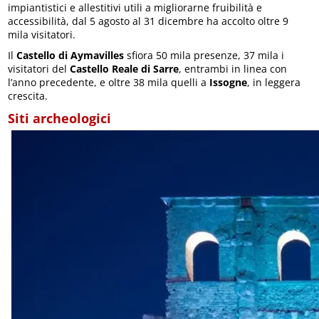
impiantistici e allestitivi utili a migliorarne fruibilità e
accessibilità, dal 5 agosto al 31 dicembre ha accolto oltre 9
mila visitatori.
Il
Castello di Aymavilles
sfiora 50 mila presenze, 37 mila i
visitatori del
Castello Reale di Sarre
, entrambi in linea con
l’anno precedente, e oltre 38 mila quelli a
Issogne
, in leggera
crescita.
Siti archeologici