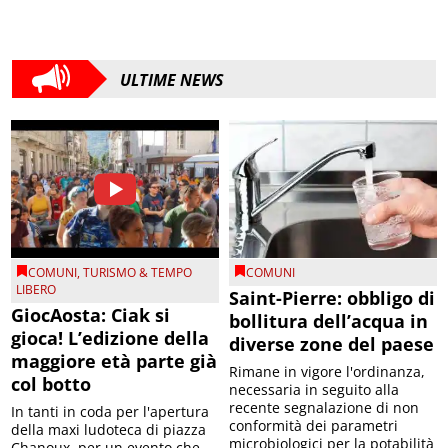
ULTIME NEWS
COMUNI
,
TURISMO & TEMPO
COMUNI
LIBERO
Saint-Pierre: obbligo di
GiocAosta: Ciak si
bollitura dell’acqua in
gioca! L’edizione della
diverse zone del paese
maggiore età parte già
Rimane in vigore l'ordinanza,
col botto
necessaria in seguito alla
recente segnalazione di non
In tanti in coda per l'apertura
conformità dei parametri
della maxi ludoteca di piazza
microbiologici per la potabilità
Chanoux, per un evento che