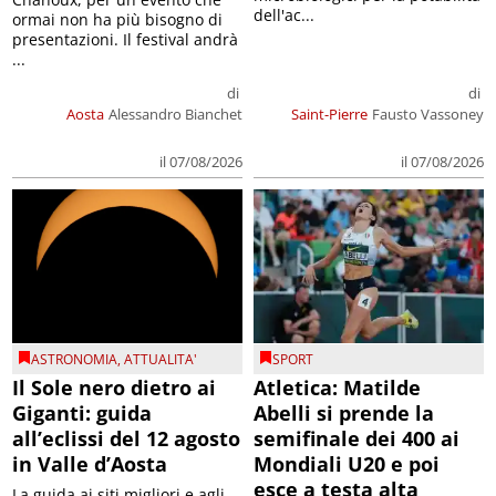
dell'ac...
ormai non ha più bisogno di
presentazioni. Il festival andrà
...
di
di
Aosta
Alessandro Bianchet
Saint-Pierre
Fausto Vassoney
il 07/08/2026
il 07/08/2026
ASTRONOMIA
,
ATTUALITA'
SPORT
Il Sole nero dietro ai
Atletica: Matilde
Giganti: guida
Abelli si prende la
all’eclissi del 12 agosto
semifinale dei 400 ai
in Valle d’Aosta
Mondiali U20 e poi
esce a testa alta
La guida ai siti migliori e agli