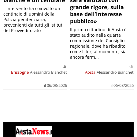
bianche e un cellulare
sarà valutato con
grande rigore, sulla
L'intervento ha coinvolto un
base dell’interesse
centinaio di uomini della
Polizia penitenziaria,
pubblico»
provenienti da tutti gli istituti
Il primo cittadino di Aosta è
del Provveditorato
stato audito nella quarta
commissione del Consiglio
regionale, dove ha ribadito
come l'iter, al momento, sia
ancora ferm...
di
di
Brissogne
Alessandro Bianchet
Aosta
Alessandro Bianchet
il 06/08/2026
il 06/08/2026