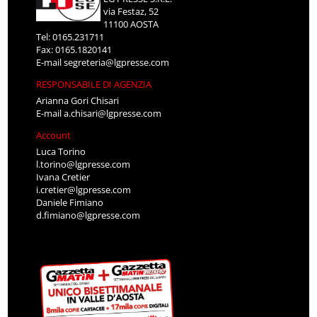
via Festaz, 52
11100 AOSTA
Tel: 0165.231711
Fax: 0165.1820141
E-mail
segreteria@lgpresse.com
RESPONSABILE DI AGENZIA
Arianna Gori Chisari
E-mail
a.chisari@lgpresse.com
Account
Luca Torino
l.torino@lgpresse.com
Ivana Cretier
i.cretier@lgpresse.com
Daniele Fimiano
d.fimiano@lgpresse.com