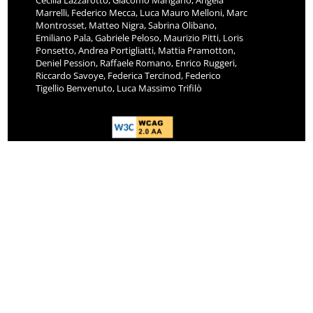
Cecilia Lazzarotto, Giacomo Mangano, Angela
Marrelli, Federico Mecca, Luca Mauro Melloni, Marc
Montrosset, Matteo Nigra, Sabrina Olibano,
Emiliano Pala, Gabriele Peloso, Maurizio Pitti, Loris
Ponsetto, Andrea Portigliatti, Mattia Pramotton,
Deniel Pession, Raffaele Romano, Enrico Ruggeri,
Riccardo Savoye, Federica Tercinod, Federico
Tigellio Benvenuto, Luca Massimo Trifilò