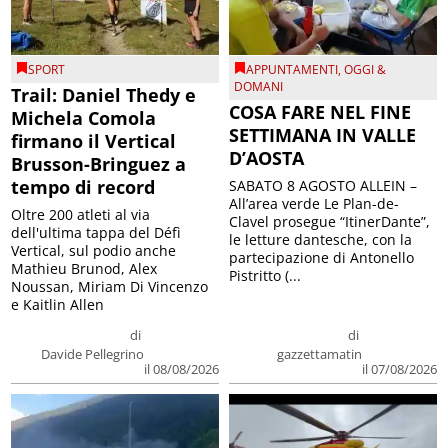
SPORT
APPUNTAMENTI
,
OGGI &
DOMANI
Trail: Daniel Thedy e
COSA FARE NEL FINE
Michela Comola
SETTIMANA IN VALLE
firmano il Vertical
D’AOSTA
Brusson-Bringuez a
tempo di record
SABATO 8 AGOSTO ALLEIN –
All’area verde Le Plan-de-
Oltre 200 atleti al via
Clavel prosegue “ItinerDante”,
dell'ultima tappa del Défì
le letture dantesche, con la
Vertical, sul podio anche
partecipazione di Antonello
Mathieu Brunod, Alex
Pistritto (...
Noussan, Miriam Di Vincenzo
e Kaitlin Allen
di
di
Davide Pellegrino
gazzettamatin
il 08/08/2026
il 07/08/2026