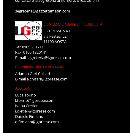
contattare la segreteria al numero: 0165/231711
segreteria@gazzettamatin.com
CONCESSIONARIA DI PUBBLICITÀ
LG PRESSE S.R.L.
via Festaz, 52
11100 AOSTA
Tel: 0165.231711
Fax: 0165.1820141
E-mail
segreteria@lgpresse.com
RESPONSABILE DI AGENZIA
Arianna Gori Chisari
E-mail
a.chisari@lgpresse.com
Account
Luca Torino
l.torino@lgpresse.com
Ivana Cretier
i.cretier@lgpresse.com
Daniele Fimiano
d.fimiano@lgpresse.com