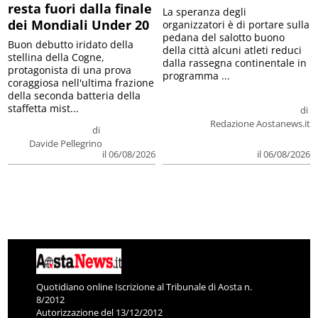
resta fuori dalla finale
La speranza degli
dei Mondiali Under 20
organizzatori è di portare sulla
pedana del salotto buono
Buon debutto iridato della
della città alcuni atleti reduci
stellina della Cogne,
dalla rassegna continentale in
protagonista di una prova
programma ...
coraggiosa nell'ultima frazione
della seconda batteria della
staffetta mist...
di
Redazione Aostanews.it
di
Davide Pellegrino
il 06/08/2026
il 06/08/2026
Quotidiano online Iscrizione al Tribunale di Aosta n.
8/2012
Autorizzazione del 13/12/2012