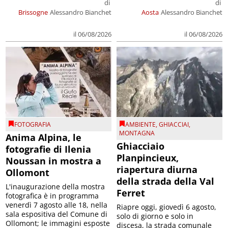
di
di
Brissogne
Alessandro Bianchet
Aosta
Alessandro Bianchet
il 06/08/2026
il 06/08/2026
FOTOGRAFIA
AMBIENTE
,
GHIACCIAI
,
MONTAGNA
Anima Alpina, le
Ghiacciaio
fotografie di Ilenia
Planpincieux,
Noussan in mostra a
riapertura diurna
Ollomont
della strada della Val
L'inaugurazione della mostra
Ferret
fotografica è in programma
venerdì 7 agosto alle 18, nella
Riapre oggi, giovedì 6 agosto,
sala espositiva del Comune di
solo di giorno e solo in
Ollomont; le immagini esposte
discesa, la strada comunale