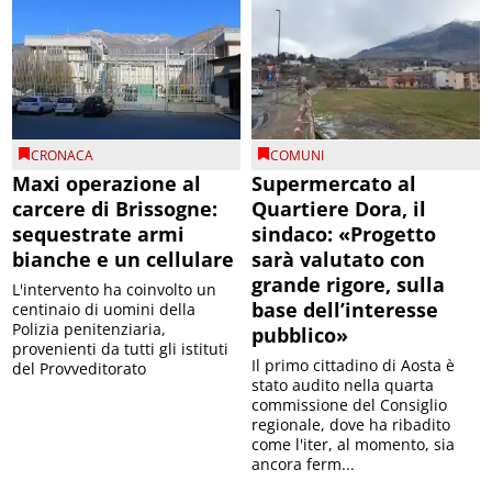
CRONACA
COMUNI
Maxi operazione al
Supermercato al
carcere di Brissogne:
Quartiere Dora, il
sequestrate armi
sindaco: «Progetto
bianche e un cellulare
sarà valutato con
grande rigore, sulla
L'intervento ha coinvolto un
base dell’interesse
centinaio di uomini della
Polizia penitenziaria,
pubblico»
provenienti da tutti gli istituti
Il primo cittadino di Aosta è
del Provveditorato
stato audito nella quarta
commissione del Consiglio
regionale, dove ha ribadito
come l'iter, al momento, sia
ancora ferm...