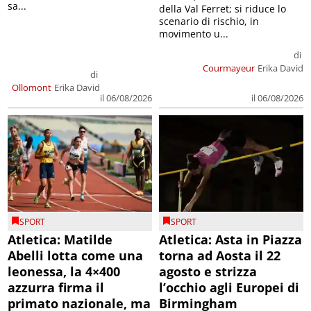
sa...
della Val Ferret; si riduce lo
scenario di rischio, in
movimento u...
di
Courmayeur
Erika David
di
Ollomont
Erika David
il 06/08/2026
il 06/08/2026
SPORT
SPORT
Atletica: Matilde
Atletica: Asta in Piazza
Abelli lotta come una
torna ad Aosta il 22
leonessa, la 4×400
agosto e strizza
azzurra firma il
l’occhio agli Europei di
primato nazionale, ma
Birmingham