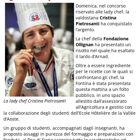
Domenica, nel concorso
riservato alle lady chef, la
valdostana
Cristina
Pietrosanti
ha conquistato
l’argento.
La chef della
Fondazione
Ollignan
ha presentato un
risotto nel quale ha esaltato
il lardo d’Arnad.
Oltre a essere ingrediente
per le ricette con le quali si
confrontano gli chef, la
Fontina è stata presentata
questa mattina a un folto
pubblico, in uno spazio
La lady chef Cristina Pietrosanti
allestito dall’assessorato
all’Agricoltura e gestito con
la collaborazione degli studenti dell’Ecole Hôtelière de la Vallée
d’Aoste.
Un gruppo di studenti, accompagnati dagli insegnanti, ha
proposto assaggi in purezza del formaggio e preparazioni con
fonduta, al fine di farne scoprire tutte le caratteristiche ed