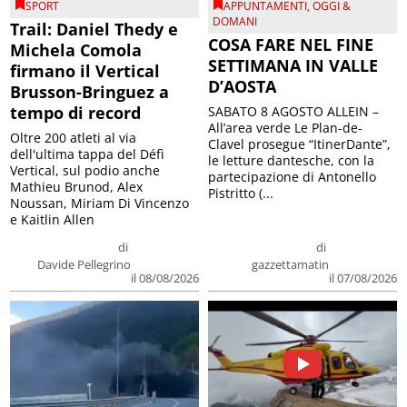
SPORT
APPUNTAMENTI
,
OGGI &
DOMANI
Trail: Daniel Thedy e
COSA FARE NEL FINE
Michela Comola
SETTIMANA IN VALLE
firmano il Vertical
D’AOSTA
Brusson-Bringuez a
tempo di record
SABATO 8 AGOSTO ALLEIN –
All’area verde Le Plan-de-
Oltre 200 atleti al via
Clavel prosegue “ItinerDante”,
dell'ultima tappa del Défì
le letture dantesche, con la
Vertical, sul podio anche
partecipazione di Antonello
Mathieu Brunod, Alex
Pistritto (...
Noussan, Miriam Di Vincenzo
e Kaitlin Allen
di
di
Davide Pellegrino
gazzettamatin
il 08/08/2026
il 07/08/2026