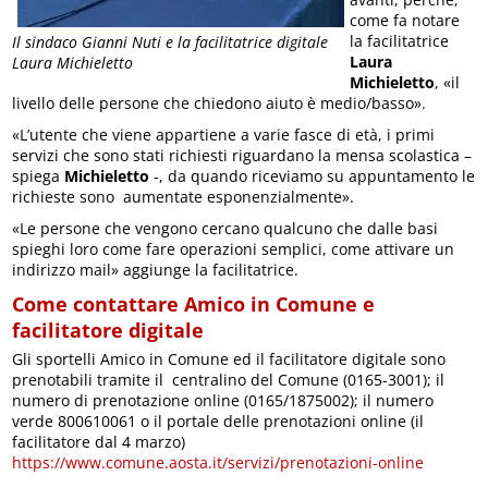
come fa notare
la facilitatrice
Il sindaco Gianni Nuti e la facilitatrice digitale
Laura
Laura Michieletto
Michieletto
, «il
livello delle persone che chiedono aiuto è medio/basso».
«L’utente che viene appartiene a varie fasce di età, i primi
servizi che sono stati richiesti riguardano la mensa scolastica –
spiega
Michieletto
-, da quando riceviamo su appuntamento le
richieste sono aumentate esponenzialmente».
«Le persone che vengono cercano qualcuno che dalle basi
spieghi loro come fare operazioni semplici, come attivare un
indirizzo mail» aggiunge la facilitatrice.
Come contattare Amico in Comune e
facilitatore digitale
Gli sportelli Amico in Comune ed il facilitatore digitale sono
prenotabili tramite il centralino del Comune (0165-3001); il
numero di prenotazione online (0165/1875002); il numero
verde 800610061 o il portale delle prenotazioni online (il
facilitatore dal 4 marzo)
https://www.comune.aosta.it/servizi/prenotazioni-online