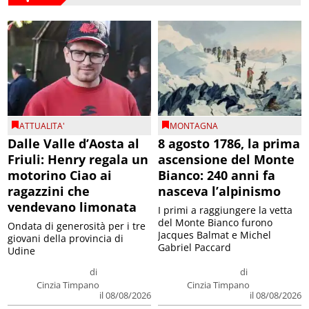
ATTUALITA'
MONTAGNA
Dalle Valle d’Aosta al
8 agosto 1786, la prima
Friuli: Henry regala un
ascensione del Monte
motorino Ciao ai
Bianco: 240 anni fa
ragazzini che
nasceva l’alpinismo
vendevano limonata
I primi a raggiungere la vetta
del Monte Bianco furono
Ondata di generosità per i tre
Jacques Balmat e Michel
giovani della provincia di
Gabriel Paccard
Udine
di
di
Cinzia Timpano
Cinzia Timpano
il 08/08/2026
il 08/08/2026