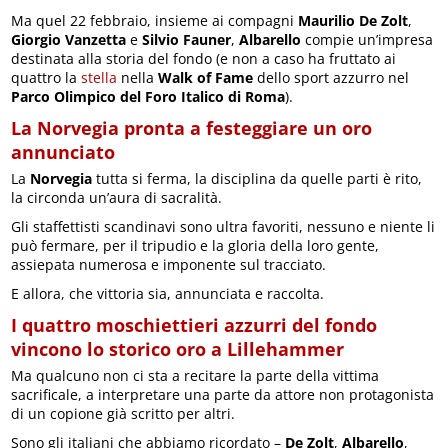
Ma quel 22 febbraio, insieme ai compagni
Maurilio De Zolt
,
Giorgio Vanzetta
e
Silvio Fauner
,
Albarello
compie un’impresa
destinata alla storia del fondo (e non a caso ha fruttato ai
quattro la
stella
nella
Walk of Fame
dello sport azzurro nel
Parco Olimpico del Foro Italico di Roma
).
La Norvegia pronta a festeggiare un oro
annunciato
La
Norvegia
tutta si ferma, la disciplina da quelle parti è rito,
la circonda un’aura di sacralità.
Gli staffettisti scandinavi sono ultra favoriti, nessuno e niente li
può fermare, per il tripudio e la gloria della loro gente,
assiepata numerosa e imponente sul tracciato.
E allora, che vittoria sia, annunciata e raccolta.
I quattro moschiettieri azzurri del fondo
vincono lo storico oro a Lillehammer
Ma qualcuno non ci sta a recitare la parte della vittima
sacrificale, a interpretare una parte da attore non protagonista
di un copione già scritto per altri.
Sono gli italiani che abbiamo ricordato –
De Zolt
,
Albarello
,