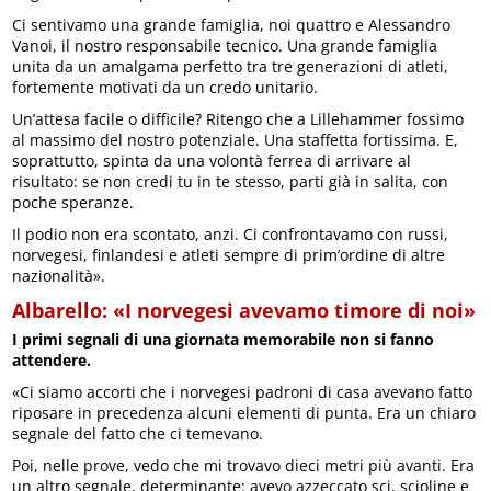
Ci sentivamo una grande famiglia, noi quattro e Alessandro
Vanoi, il nostro responsabile tecnico. Una grande famiglia
unita da un amalgama perfetto tra tre generazioni di atleti,
fortemente motivati da un credo unitario.
Un’attesa facile o difficile? Ritengo che a Lillehammer fossimo
al massimo del nostro potenziale. Una staffetta fortissima. E,
soprattutto, spinta da una volontà ferrea di arrivare al
risultato: se non credi tu in te stesso, parti già in salita, con
poche speranze.
Il podio non era scontato, anzi. Ci confrontavamo con russi,
norvegesi, finlandesi e atleti sempre di prim’ordine di altre
nazionalità».
Albarello: «I norvegesi avevamo timore di noi»
I primi segnali di una giornata memorabile non si fanno
attendere.
«Ci siamo accorti che i norvegesi padroni di casa avevano fatto
riposare in precedenza alcuni elementi di punta. Era un chiaro
segnale del fatto che ci temevano.
Poi, nelle prove, vedo che mi trovavo dieci metri più avanti. Era
un altro segnale, determinante: avevo azzeccato sci, scioline e