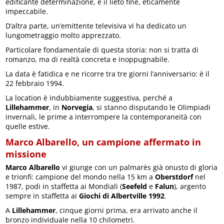
edificante determinazione, e il lieto fine, eticamente
impeccabile.
D’altra parte, un’emittente televisiva vi ha dedicato un
lungometraggio molto apprezzato.
Particolare fondamentale di questa storia: non si tratta di
romanzo, ma di realtà concreta e inoppugnabile.
La data è fatidica e ne ricorre tra tre giorni l’anniversario: è il
22 febbraio 1994.
La location è indubbiamente suggestiva, perché a
Lillehammer
, in
Norvegia
, si stanno disputando le Olimpiadi
invernali, le prime a interrompere la contemporaneità con
quelle estive.
Marco Albarello, un campione affermato in
missione
Marco Albarello
vi giunge con un palmarès già onusto di gloria
e trionfi: campione del mondo nella 15 km a
Oberstdorf
nel
1987, podi in staffetta ai Mondiali (
Seefeld
e
Falun
), argento
sempre in staffetta ai
Giochi di Albertville 1992
.
A
Lillehammer
, cinque giorni prima, era arrivato anche il
bronzo individuale nella 10 chilometri.