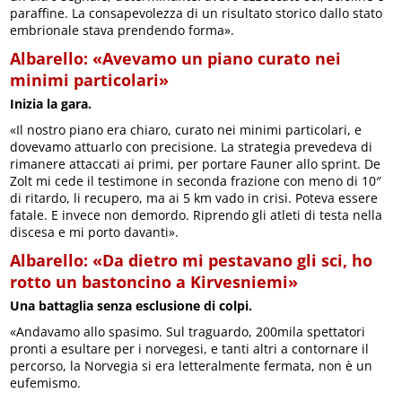
paraffine. La consapevolezza di un risultato storico dallo stato
embrionale stava prendendo forma».
Albarello: «Avevamo un piano curato nei
minimi particolari»
Inizia la gara.
«Il nostro piano era chiaro, curato nei minimi particolari, e
dovevamo attuarlo con precisione. La strategia prevedeva di
rimanere attaccati ai primi, per portare Fauner allo sprint. De
Zolt mi cede il testimone in seconda frazione con meno di 10″
di ritardo, li recupero, ma ai 5 km vado in crisi. Poteva essere
fatale. E invece non demordo. Riprendo gli atleti di testa nella
discesa e mi porto davanti».
Albarello: «Da dietro mi pestavano gli sci, ho
rotto un bastoncino a Kirvesniemi»
Una battaglia senza esclusione di colpi.
«Andavamo allo spasimo. Sul traguardo, 200mila spettatori
pronti a esultare per i norvegesi, e tanti altri a contornare il
percorso, la Norvegia si era letteralmente fermata, non è un
eufemismo.