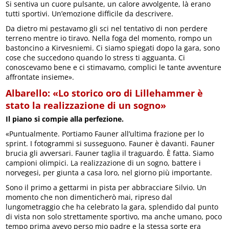
Si sentiva un cuore pulsante, un calore avvolgente, là erano
tutti sportivi. Un’emozione difficile da descrivere.
Da dietro mi pestavamo gli sci nel tentativo di non perdere
terreno mentre io tiravo. Nella foga del momento, rompo un
bastoncino a Kirvesniemi. Ci siamo spiegati dopo la gara, sono
cose che succedono quando lo stress ti agguanta. Ci
conoscevamo bene e ci stimavamo, complici le tante avventure
affrontate insieme».
Albarello: «Lo storico oro di Lillehammer è
stato la realizzazione di un sogno»
Il piano si compie alla perfezione.
«Puntualmente. Portiamo Fauner all’ultima frazione per lo
sprint. I fotogrammi si susseguono. Fauner è davanti. Fauner
brucia gli avversari. Fauner taglia il traguardo. È fatta. Siamo
campioni olimpici. La realizzazione di un sogno, battere i
norvegesi, per giunta a casa loro, nel giorno più importante.
Sono il primo a gettarmi in pista per abbracciare Silvio. Un
momento che non dimenticherò mai, ripreso dal
lungometraggio che ha celebrato la gara, splendido dal punto
di vista non solo strettamente sportivo, ma anche umano, poco
tempo prima avevo perso mio padre e la stessa sorte era