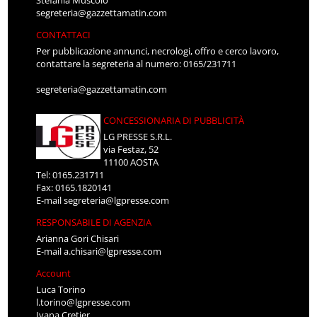
Stefania Muscolo
segreteria@gazzettamatin.com
CONTATTACI
Per pubblicazione annunci, necrologi, offro e cerco lavoro,
contattare la segreteria al numero: 0165/231711
segreteria@gazzettamatin.com
CONCESSIONARIA DI PUBBLICITÀ
LG PRESSE S.R.L.
via Festaz, 52
11100 AOSTA
Tel: 0165.231711
Fax: 0165.1820141
E-mail
segreteria@lgpresse.com
RESPONSABILE DI AGENZIA
Arianna Gori Chisari
E-mail
a.chisari@lgpresse.com
Account
Luca Torino
l.torino@lgpresse.com
Ivana Cretier