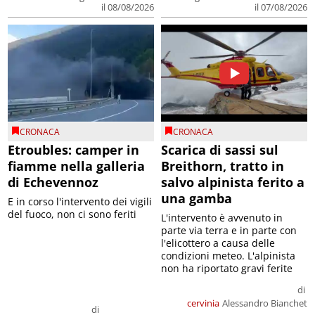
il 08/08/2026
il 07/08/2026
CRONACA
CRONACA
Etroubles: camper in
Scarica di sassi sul
fiamme nella galleria
Breithorn, tratto in
di Echevennoz
salvo alpinista ferito a
una gamba
E in corso l'intervento dei vigili
del fuoco, non ci sono feriti
L'intervento è avvenuto in
parte via terra e in parte con
l'elicottero a causa delle
condizioni meteo. L'alpinista
non ha riportato gravi ferite
di
cervinia
Alessandro Bianchet
di