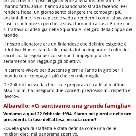
arrivo a definirla psicologicamente alienante; non tutti ce
l’hanno fatta, alcuni hanno abbandonato strada facendo. Per
rendere l’idea, un giorno sento piangere tre compagni più
anziani di me. Non capisco e vado a rendermi conto: sfogavano
così la contentezza perché si stava tornando a casa. E dire che
si trattava di atleti già nella Squadra A, nel giro della Coppa del
Mondo.
Il nostro allenatore era un finlandese che definire esigente è
riduttivo. Non è stato facile, ma da lui ho imparato il culto del
sacrificio, la regola per cui se non ti impegni più che
seriamente non raggiungi gli obiettivi.
In carriera vivevo per duecento giorni all’anno in giro per il
mondo con i compagni, più che con mia moglie.
De Zolt mi faceva da chioccia e preparava il caffè al mattino.
Maurilio mi ha insegnato due concetti preziosissimi: rispetto e
lavoro».
Albarello: «Ci sentivamo una grande famiglia»
Veniamo a quel 22 febbraio 1994. Siamo nei giorni e nelle ore
precedenti, la fase dell’attesa, vissuta come?
«Quella gara di staffetta è stata definita come una delle
migliori dieci nel panorama sportivo.