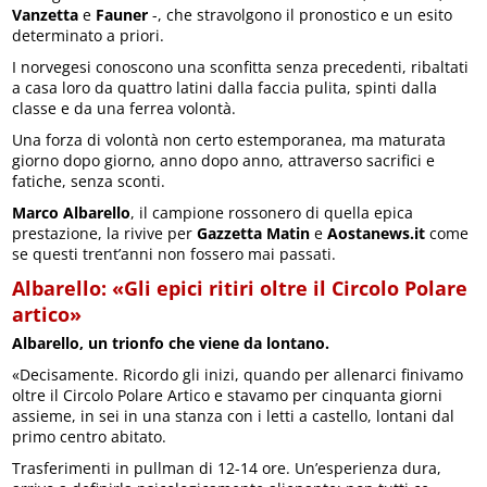
Vanzetta
e
Fauner
-, che stravolgono il pronostico e un esito
determinato a priori.
I norvegesi conoscono una sconfitta senza precedenti, ribaltati
a casa loro da quattro latini dalla faccia pulita, spinti dalla
classe e da una ferrea volontà.
Una forza di volontà non certo estemporanea, ma maturata
giorno dopo giorno, anno dopo anno, attraverso sacrifici e
fatiche, senza sconti.
Marco Albarello
, il campione rossonero di quella epica
prestazione, la rivive per
Gazzetta Matin
e
Aostanews.it
come
se questi trent’anni non fossero mai passati.
Albarello: «Gli epici ritiri oltre il Circolo Polare
artico»
Albarello, un trionfo che viene da lontano.
«Decisamente. Ricordo gli inizi, quando per allenarci finivamo
oltre il Circolo Polare Artico e stavamo per cinquanta giorni
assieme, in sei in una stanza con i letti a castello, lontani dal
primo centro abitato.
Trasferimenti in pullman di 12-14 ore. Un’esperienza dura,