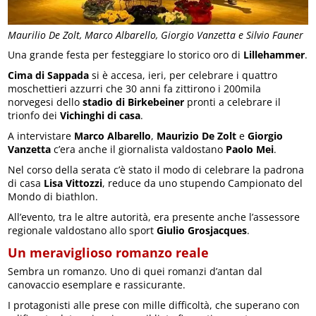
Maurilio De Zolt, Marco Albarello, Giorgio Vanzetta e Silvio Fauner
Una grande festa per festeggiare lo storico oro di
Lillehammer
.
Cima di Sappada
si è accesa, ieri, per celebrare i quattro
moschettieri azzurri che 30 anni fa zittirono i 200mila
norvegesi dello
stadio di Birkebeiner
pronti a celebrare il
trionfo dei
Vichinghi di casa
.
A intervistare
Marco Albarello
,
Maurizio De Zolt
e
Giorgio
Vanzetta
c’era anche il giornalista valdostano
Paolo Mei
.
Nel corso della serata c’è stato il modo di celebrare la padrona
di casa
Lisa Vittozzi
, reduce da uno stupendo Campionato del
Mondo di biathlon.
All’evento, tra le altre autorità, era presente anche l’assessore
regionale valdostano allo sport
Giulio Grosjacques
.
Un meraviglioso romanzo reale
Sembra un romanzo. Uno di quei romanzi d’antan dal
canovaccio esemplare e rassicurante.
I protagonisti alle prese con mille difficoltà, che superano con