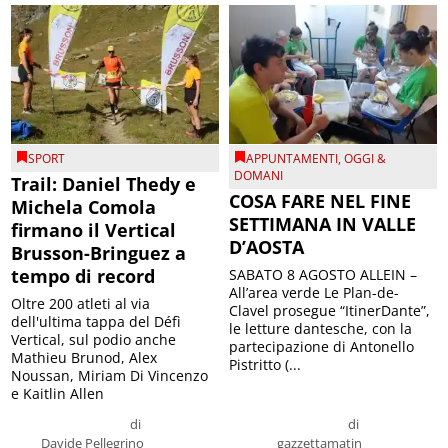
SPORT
APPUNTAMENTI
,
OGGI &
DOMANI
Trail: Daniel Thedy e
COSA FARE NEL FINE
Michela Comola
SETTIMANA IN VALLE
firmano il Vertical
D’AOSTA
Brusson-Bringuez a
tempo di record
SABATO 8 AGOSTO ALLEIN –
All’area verde Le Plan-de-
Oltre 200 atleti al via
Clavel prosegue “ItinerDante”,
dell'ultima tappa del Défì
le letture dantesche, con la
Vertical, sul podio anche
partecipazione di Antonello
Mathieu Brunod, Alex
Pistritto (...
Noussan, Miriam Di Vincenzo
e Kaitlin Allen
di
di
Davide Pellegrino
gazzettamatin