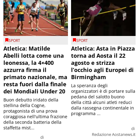
SPORT
SPORT
Atletica: Matilde
Atletica: Asta in Piazza
Abelli lotta come una
torna ad Aosta il 22
leonessa, la 4×400
agosto e strizza
azzurra firma il
l’occhio agli Europei di
primato nazionale, ma
Birmingham
resta fuori dalla finale
La speranza degli
dei Mondiali Under 20
organizzatori è di portare sulla
pedana del salotto buono
Buon debutto iridato della
della città alcuni atleti reduci
stellina della Cogne,
dalla rassegna continentale in
protagonista di una prova
programma ...
coraggiosa nell'ultima frazione
della seconda batteria della
staffetta mist...
di
Redazione Aostanews.it
di