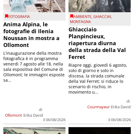
FOTOGRAFIA
AMBIENTE
,
GHIACCIAI
,
MONTAGNA
Anima Alpina, le
Ghiacciaio
fotografie di Ilenia
Planpincieux,
Noussan in mostra a
riapertura diurna
Ollomont
della strada della Val
L'inaugurazione della mostra
Ferret
fotografica è in programma
venerdì 7 agosto alle 18, nella
Riapre oggi, giovedì 6 agosto,
sala espositiva del Comune di
solo di giorno e solo in
Ollomont; le immagini esposte
discesa, la strada comunale
sa...
della Val Ferret; si riduce lo
scenario di rischio, in
movimento u...
di
Courmayeur
Erika David
di
Ollomont
Erika David
il 06/08/2026
il 06/08/2026