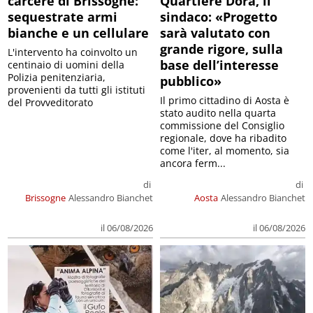
carcere di Brissogne:
Quartiere Dora, il
sequestrate armi
sindaco: «Progetto
bianche e un cellulare
sarà valutato con
grande rigore, sulla
L'intervento ha coinvolto un
base dell’interesse
centinaio di uomini della
Polizia penitenziaria,
pubblico»
provenienti da tutti gli istituti
Il primo cittadino di Aosta è
del Provveditorato
stato audito nella quarta
commissione del Consiglio
regionale, dove ha ribadito
come l'iter, al momento, sia
ancora ferm...
di
di
Brissogne
Alessandro Bianchet
Aosta
Alessandro Bianchet
il 06/08/2026
il 06/08/2026