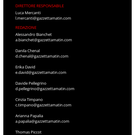
DIRETTORE RESPONSABILE
Luca Mercanti
l.mercanti@gazzettamatin.com
REDAZIONE
Alessandro Bianchet
a.bianchet@gazzettamatin.com
Danila Chenal
d.chenal@gazzettamatin.com
Erika David
e.david@gazzettamatin.com
Davide Pellegrino
d.pellegrino@gazzettamatin.com
Cinzia Timpano
c.timpano@gazzettamatin.com
Arianna Papalia
a.papalia@gazzettamatin.com
Thomas Piccot