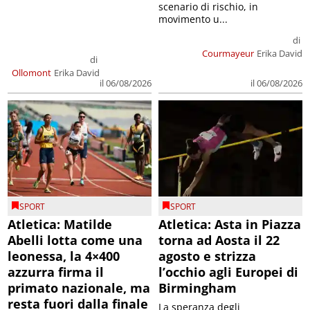
scenario di rischio, in
movimento u...
di
Courmayeur
Erika David
di
Ollomont
Erika David
il 06/08/2026
il 06/08/2026
SPORT
SPORT
Atletica: Matilde
Atletica: Asta in Piazza
Abelli lotta come una
torna ad Aosta il 22
leonessa, la 4×400
agosto e strizza
azzurra firma il
l’occhio agli Europei di
primato nazionale, ma
Birmingham
resta fuori dalla finale
La speranza degli