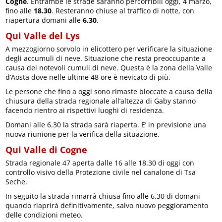
Cogne
. Entrambe le strade saranno percorribili oggi, 4 marzo,
fino alle
18.30
. Resteranno chiuse al traffico di notte, con
riapertura domani alle
6.30
.
Qui Valle del Lys
A mezzogiorno sorvolo in elicottero per verificare la situazione
degli accumuli di neve. Situazione che resta preoccupante a
causa dei notevoli cumuli di neve. Questa è la zona della Valle
d’Aosta dove nelle ultime 48 ore è nevicato di più.
Le persone che fino a oggi sono rimaste bloccate a causa della
chiusura della strada regionale all’altezza di Gaby stanno
facendo rientro ai rispettivi luoghi di residenza.
Domani alle 6.30 la strada sarà riaperta. E’ in previsione una
nuova riunione per la verifica della situazione.
Qui Valle di Cogne
Strada regionale 47 aperta dalle 16 alle 18.30 di oggi con
controllo visivo della Protezione civile nel canalone di Tsa
Seche.
In seguito la strada rimarrà chiusa fino alle 6.30 di domani
quando riaprirà definitivamente, salvo nuovo peggioramento
delle condizioni meteo.