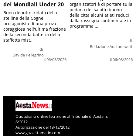
dei Mondiali Under 20
organizzatori è di portare sulla
pedana del salotto buono
Buon debutto iridato della
della città alcuni atleti reduci
stellina della Cogne,
dalla rassegna continentale in
protagonista di una prova
programma ...
coraggiosa nell'ultima frazione
della seconda batteria della
staffetta mist...
di
Redazione Aostanews.it
di
Davide Pellegrino
il 06/08/2026
il 06/08/2026
Quotidiano online Iscrizione al Tribunale di Aosta n.
8/2012
Autorizzazione del 13/12/2012
www.gazzettamatin.com