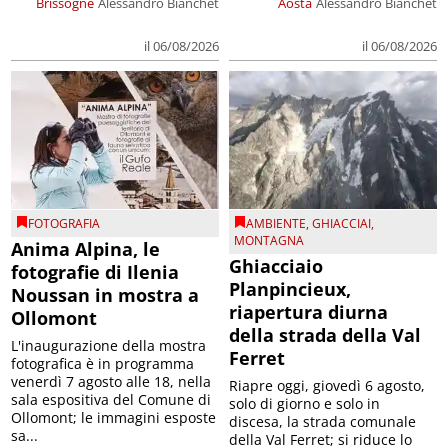
Brissogne
Alessandro Bianchet
Aosta
Alessandro Bianchet
il 06/08/2026
il 06/08/2026
FOTOGRAFIA
AMBIENTE
,
GHIACCIAI
,
MONTAGNA
Anima Alpina, le
Ghiacciaio
fotografie di Ilenia
Planpincieux,
Noussan in mostra a
riapertura diurna
Ollomont
della strada della Val
L'inaugurazione della mostra
Ferret
fotografica è in programma
venerdì 7 agosto alle 18, nella
Riapre oggi, giovedì 6 agosto,
sala espositiva del Comune di
solo di giorno e solo in
Ollomont; le immagini esposte
discesa, la strada comunale
sa...
della Val Ferret; si riduce lo