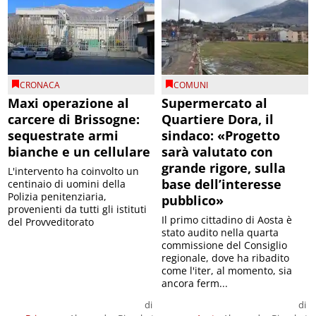
CRONACA
COMUNI
Maxi operazione al
Supermercato al
carcere di Brissogne:
Quartiere Dora, il
sequestrate armi
sindaco: «Progetto
bianche e un cellulare
sarà valutato con
grande rigore, sulla
L'intervento ha coinvolto un
base dell’interesse
centinaio di uomini della
Polizia penitenziaria,
pubblico»
provenienti da tutti gli istituti
Il primo cittadino di Aosta è
del Provveditorato
stato audito nella quarta
commissione del Consiglio
regionale, dove ha ribadito
come l'iter, al momento, sia
ancora ferm...
di
di