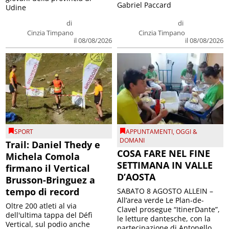
Gabriel Paccard
Udine
di
di
Cinzia Timpano
Cinzia Timpano
il 08/08/2026
il 08/08/2026
SPORT
APPUNTAMENTI
,
OGGI &
DOMANI
Trail: Daniel Thedy e
COSA FARE NEL FINE
Michela Comola
SETTIMANA IN VALLE
firmano il Vertical
D’AOSTA
Brusson-Bringuez a
tempo di record
SABATO 8 AGOSTO ALLEIN –
All’area verde Le Plan-de-
Oltre 200 atleti al via
Clavel prosegue “ItinerDante”,
dell'ultima tappa del Défì
le letture dantesche, con la
Vertical, sul podio anche
partecipazione di Antonello