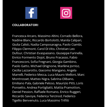
COLLABORATORI
Francesca Arcaro, Massimo Altini, Corrado Bellora,
Nadine Blanc, Riccardo Bortolotti, Manila Calipari,
Giulia Calisti, Nadia Camposaragna, Paolo Ciambi,
Filippo Clermont, Carol Di Vito, Christian Leo
Dufour, Christian Evaspasiano, Giuseppe Farinella,
Enrico Formento Dojot, Bruno Fracasso, Fabio
Francesconi, Sofia Fregnani, Giorgia Gambino,
Paolo Gatto, Michael Ghignone, Marlène Jorrioz,
Cecilia Lazzarotto, Giacomo Mangano, Angela
Marrelli, Federico Mecca, Luca Mauro Melloni, Marc
Montrosset, Matteo Nigra, Sabrina Olibano,
Emiliano Pala, Gabriele Peloso, Maurizio Pitti, Loris
Ponsetto, Andrea Portigliatti, Mattia Pramotton,
Deniel Pession, Raffaele Romano, Enrico Ruggeri,
Riccardo Savoye, Federica Tercinod, Federico
Tigellio Benvenuto, Luca Massimo Trifilò