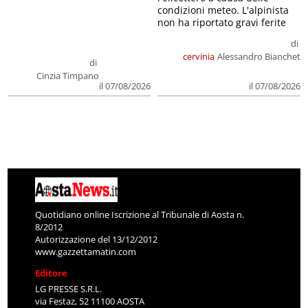
condizioni meteo. L'alpinista
non ha riportato gravi ferite
di
cervinia
Alessandro Bianchet
di
Cinzia Timpano
il 07/08/2026
il 07/08/2026
Quotidiano online Iscrizione al Tribunale di Aosta n.
8/2012
Autorizzazione del 13/12/2012
www.gazzettamatin.com
Editore
LG PRESSE S.R.L.
via Festaz, 52 11100 AOSTA