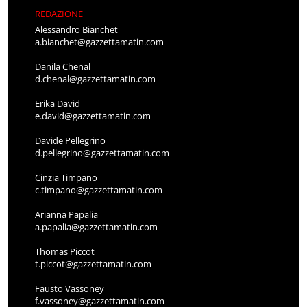
REDAZIONE
Alessandro Bianchet
a.bianchet@gazzettamatin.com
Danila Chenal
d.chenal@gazzettamatin.com
Erika David
e.david@gazzettamatin.com
Davide Pellegrino
d.pellegrino@gazzettamatin.com
Cinzia Timpano
c.timpano@gazzettamatin.com
Arianna Papalia
a.papalia@gazzettamatin.com
Thomas Piccot
t.piccot@gazzettamatin.com
Fausto Vassoney
f.vassoney@gazzettamatin.com