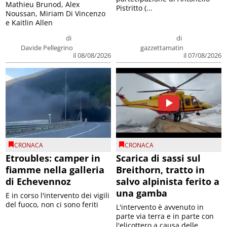
Mathieu Brunod, Alex
Pistritto (...
Noussan, Miriam Di Vincenzo
e Kaitlin Allen
di
di
Davide Pellegrino
gazzettamatin
il 08/08/2026
il 07/08/2026
CRONACA
CRONACA
Etroubles: camper in
Scarica di sassi sul
fiamme nella galleria
Breithorn, tratto in
di Echevennoz
salvo alpinista ferito a
una gamba
E in corso l'intervento dei vigili
del fuoco, non ci sono feriti
L'intervento è avvenuto in
parte via terra e in parte con
l'elicottero a causa delle