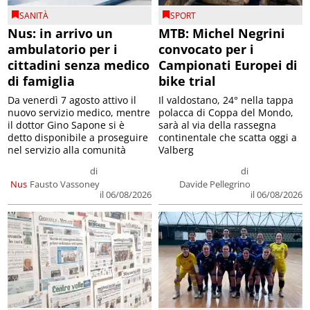
SANITÀ
SPORT
Nus: in arrivo un
MTB: Michel Negrini
ambulatorio per i
convocato per i
cittadini senza medico
Campionati Europei di
di famiglia
bike trial
Da venerdì 7 agosto attivo il
Il valdostano, 24° nella tappa
nuovo servizio medico, mentre
polacca di Coppa del Mondo,
il dottor Gino Sapone si è
sarà al via della rassegna
detto disponibile a proseguire
continentale che scatta oggi a
nel servizio alla comunità
Valberg
di
di
Nus
Fausto Vassoney
Davide Pellegrino
il 06/08/2026
il 06/08/2026