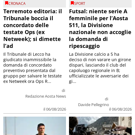
CRONACA
SPORT
Terremoto editoria: il
Futsal: niente serie A
Tribunale boccia il
femminile per l’Aosta
concordato delle
511, la Divisione
testate Ops (ex
nazionale non accoglie
Netweek); si dimette
la domanda di
l’ad
ripescaggio
Il Tribunale di Lecco ha
La Divisione calcio a 5 ha
giudicato inammissibile la
deciso di non varare un girone
domanda di concordato
dispari, lasciando il club del
preventivo presentata dal
capoluogo regionale in B;
gruppo per salvare le testate
ufficializzate le avversarie dei
ex Netweek ora Ops R...
gi...
di
Redazione Aosta News
di
Davide Pellegrino
il 06/08/2026
il 06/08/2026