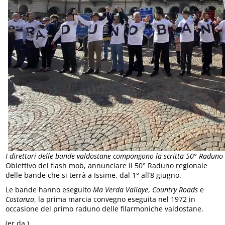
I direttori delle bande valdostane compongono la scritta 50° Raduno
Obiettivo del flash mob, annunciare il 50° Raduno regionale
delle bande che si terrà a Issime, dal 1° all’8 giugno.
Le bande hanno eseguito
Ma Verda Vallaye
,
Country Roads
e
Costanza
, la prima marcia convegno eseguita nel 1972 in
occasione del primo raduno delle filarmoniche valdostane.
(er.da.)