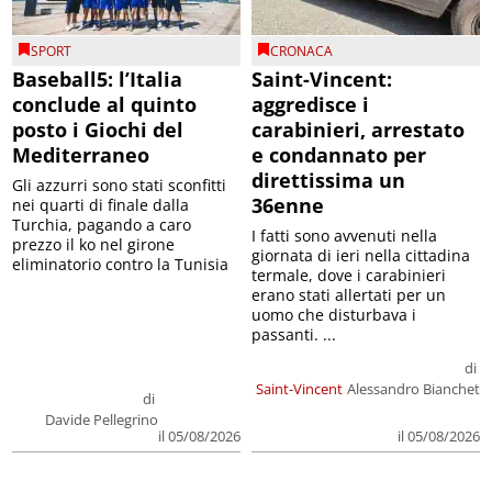
SPORT
CRONACA
Baseball5: l’Italia
Saint-Vincent:
conclude al quinto
aggredisce i
posto i Giochi del
carabinieri, arrestato
Mediterraneo
e condannato per
direttissima un
Gli azzurri sono stati sconfitti
36enne
nei quarti di finale dalla
Turchia, pagando a caro
I fatti sono avvenuti nella
prezzo il ko nel girone
giornata di ieri nella cittadina
eliminatorio contro la Tunisia
termale, dove i carabinieri
erano stati allertati per un
uomo che disturbava i
passanti. ...
di
Saint-Vincent
Alessandro Bianchet
di
Davide Pellegrino
il 05/08/2026
il 05/08/2026