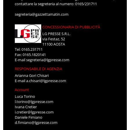
contattare la segreteria al numero: 0165/231711
segreteria@gazzettamatin.com
CONCESSIONARIA DI PUBBLICITÀ
LG PRESSE S.R.L.
via Festaz, 52
11100 AOSTA
Tel: 0165.231711
Fax: 0165.1820141
E-mail
segreteria@lgpresse.com
RESPONSABILE DI AGENZIA
Arianna Gori Chisari
E-mail
a.chisari@lgpresse.com
Account
Luca Torino
l.torino@lgpresse.com
Ivana Cretier
i.cretier@lgpresse.com
Daniele Fimiano
d.fimiano@lgpresse.com