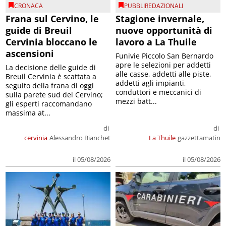
CRONACA
PUBBLIREDAZIONALI
Frana sul Cervino, le
Stagione invernale,
guide di Breuil
nuove opportunità di
Cervinia bloccano le
lavoro a La Thuile
ascensioni
Funivie Piccolo San Bernardo
apre le selezioni per addetti
La decisione delle guide di
alle casse, addetti alle piste,
Breuil Cervinia è scattata a
addetti agli impianti,
seguito della frana di oggi
conduttori e meccanici di
sulla parete sud del Cervino;
mezzi batt...
gli esperti raccomandano
massima at...
di
di
cervinia
Alessandro Bianchet
La Thuile
gazzettamatin
il 05/08/2026
il 05/08/2026