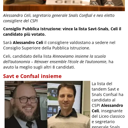
Alessandro Celi, segretario generale Snals Confsal e neo eletto
consigliere del CSPI
Consiglio Pubblica Istruzione: vince la lista Savt-Snals, Celi il
candidato più votato.
Sarà
Alessandro Celi
il consigliere valdostano a sedere nel
Consiglio Superiore della Pubblica Istruzione.
Celi, candidato della lista
Rinnoviamo insieme la scuola
dell’autonomia – Rénover ensemble l’école de l’autonomie
, ha
avuto la meglio sugli altri 8 candidati.
Savt e Confsal insieme
La lista del
tandem Savt e
Snals Confsal ha
candidato al
CSPI
Alessandro
Celi
, insegnante
del Liceo classico
e segretario
generale Snals