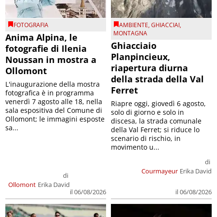
FOTOGRAFIA
AMBIENTE
,
GHIACCIAI
,
MONTAGNA
Anima Alpina, le
Ghiacciaio
fotografie di Ilenia
Planpincieux,
Noussan in mostra a
riapertura diurna
Ollomont
della strada della Val
L'inaugurazione della mostra
Ferret
fotografica è in programma
venerdì 7 agosto alle 18, nella
Riapre oggi, giovedì 6 agosto,
sala espositiva del Comune di
solo di giorno e solo in
Ollomont; le immagini esposte
discesa, la strada comunale
sa...
della Val Ferret; si riduce lo
scenario di rischio, in
movimento u...
di
Courmayeur
Erika David
di
Ollomont
Erika David
il 06/08/2026
il 06/08/2026