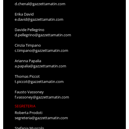
d.chenal@gazzettamatin.com
Erika David
e.david@gazzettamatin.com
Davide Pellegrino
d.pellegrino@gazzettamatin.com
Cinzia Timpano
c.timpano@gazzettamatin.com
Arianna Papalia
a.papalia@gazzettamatin.com
Thomas Piccot
t.piccot@gazzettamatin.com
Fausto Vassoney
f.vassoney@gazzettamatin.com
SEGRETERIA
Roberta Prodoti
segreteria@gazzettamatin.com
Stefania Muscolo