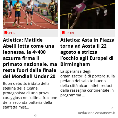
SPORT
SPORT
Atletica: Matilde
Atletica: Asta in Piazza
Abelli lotta come una
torna ad Aosta il 22
leonessa, la 4×400
agosto e strizza
azzurra firma il
l’occhio agli Europei di
primato nazionale, ma
Birmingham
resta fuori dalla finale
La speranza degli
dei Mondiali Under 20
organizzatori è di portare sulla
pedana del salotto buono
Buon debutto iridato della
della città alcuni atleti reduci
stellina della Cogne,
dalla rassegna continentale in
protagonista di una prova
programma ...
coraggiosa nell'ultima frazione
della seconda batteria della
staffetta mist...
di
Redazione Aostanews.it
di