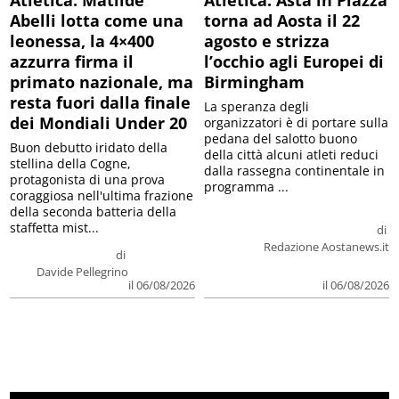
Atletica: Matilde
Atletica: Asta in Piazza
Abelli lotta come una
torna ad Aosta il 22
leonessa, la 4×400
agosto e strizza
azzurra firma il
l’occhio agli Europei di
primato nazionale, ma
Birmingham
resta fuori dalla finale
La speranza degli
dei Mondiali Under 20
organizzatori è di portare sulla
pedana del salotto buono
Buon debutto iridato della
della città alcuni atleti reduci
stellina della Cogne,
dalla rassegna continentale in
protagonista di una prova
programma ...
coraggiosa nell'ultima frazione
della seconda batteria della
staffetta mist...
di
Redazione Aostanews.it
di
Davide Pellegrino
il 06/08/2026
il 06/08/2026