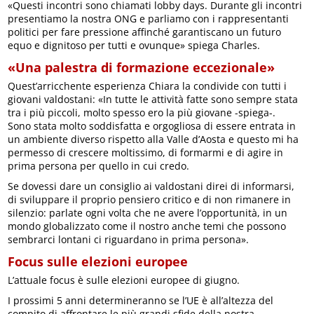
«Questi incontri sono chiamati lobby days. Durante gli incontri
presentiamo la nostra ONG e parliamo con i rappresentanti
politici per fare pressione affinché garantiscano un futuro
equo e dignitoso per tutti e ovunque» spiega Charles.
«Una palestra di formazione eccezionale»
Quest’arricchente esperienza Chiara la condivide con tutti i
giovani valdostani: «In tutte le attività fatte sono sempre stata
tra i più piccoli, molto spesso ero la più giovane -spiega-.
Sono stata molto soddisfatta e orgogliosa di essere entrata in
un ambiente diverso rispetto alla Valle d’Aosta e questo mi ha
permesso di crescere moltissimo, di formarmi e di agire in
prima persona per quello in cui credo.
Se dovessi dare un consiglio ai valdostani direi di informarsi,
di sviluppare il proprio pensiero critico e di non rimanere in
silenzio: parlate ogni volta che ne avere l’opportunità, in un
mondo globalizzato come il nostro anche temi che possono
sembrarci lontani ci riguardano in prima persona».
Focus sulle elezioni europee
L’attuale focus è sulle elezioni europee di giugno.
I prossimi 5 anni determineranno se l’UE è all’altezza del
compito di affrontare le più grandi sfide della nostra