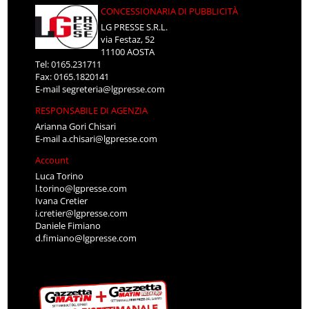
CONCESSIONARIA DI PUBBLICITÀ
LG PRESSE S.R.L.
via Festaz, 52
11100 AOSTA
Tel: 0165.231711
Fax: 0165.1820141
E-mail
segreteria@lgpresse.com
RESPONSABILE DI AGENZIA
Arianna Gori Chisari
E-mail
a.chisari@lgpresse.com
Account
Luca Torino
l.torino@lgpresse.com
Ivana Cretier
i.cretier@lgpresse.com
Daniele Fimiano
d.fimiano@lgpresse.com