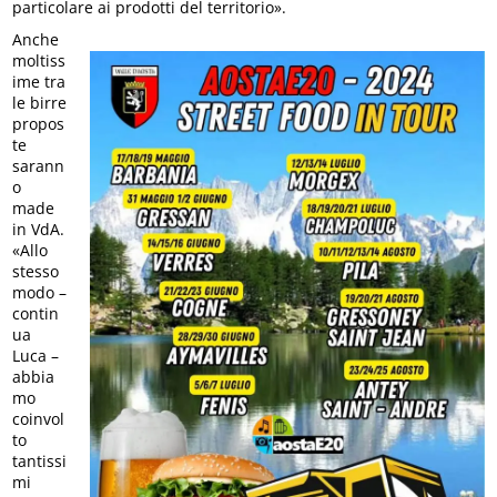
particolare ai prodotti del territorio».
Anche
moltiss
ime tra
le birre
propos
te
sarann
o
made
in VdA.
«Allo
stesso
modo –
contin
ua
Luca –
abbia
mo
coinvol
to
tantissi
mi