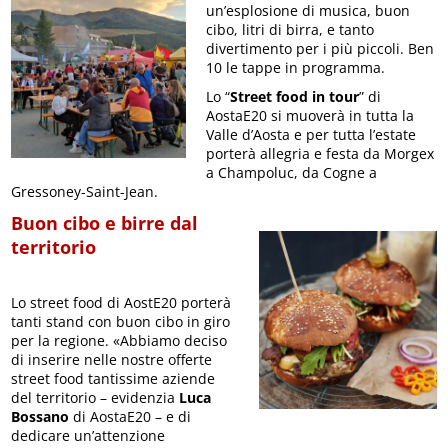
un’esplosione di musica, buon
cibo, litri di birra, e tanto
divertimento per i più piccoli. Ben
10 le tappe in programma.
Lo “
Street food in tour
” di
AostaE20 si muoverà in tutta la
Valle d’Aosta e per tutta l’estate
porterà allegria e festa da Morgex
a Champoluc, da Cogne a
Gressoney-Saint-Jean.
Buon cibo e birre dal
territorio
Lo street food di AostE20 porterà
tanti stand con buon cibo in giro
per la regione. «Abbiamo deciso
di inserire nelle nostre offerte
street food tantissime aziende
del territorio – evidenzia
Luca
Bossano
di AostaE20 – e di
dedicare un’attenzione