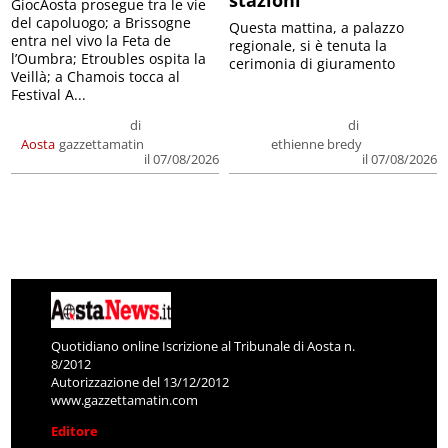
stazioni
GiocAosta prosegue tra le vie
del capoluogo; a Brissogne
Questa mattina, a palazzo
entra nel vivo la Feta de
regionale, si è tenuta la
l’Oumbra; Etroubles ospita la
cerimonia di giuramento
Veillà; a Chamois tocca al
Festival A...
di
di
Aosta
gazzettamatin
ethienne bredy
il 07/08/2026
il 07/08/2026
Quotidiano online Iscrizione al Tribunale di Aosta n.
8/2012
Autorizzazione del 13/12/2012
www.gazzettamatin.com
Editore