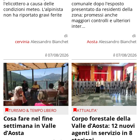
l'elicottero a causa delle
comunale dopo l'esposto
condizioni meteo. L'alpinista
presentato da residenti della
non ha riportato gravi ferite
zona; promessi anche
maggiori controlli e ulteriori
inter...
di
di
cervinia
Alessandro Bianchet
Aosta
Alessandro Bianchet
il 07/08/2026
il 07/08/2026
TURISMO & TEMPO LIBERO
ATTUALITA'
Cosa fare nel fine
Corpo forestale della
settimana in Valle
Valle d’Aosta: 12 nuovi
d’Aosta
agenti in servizio in 8