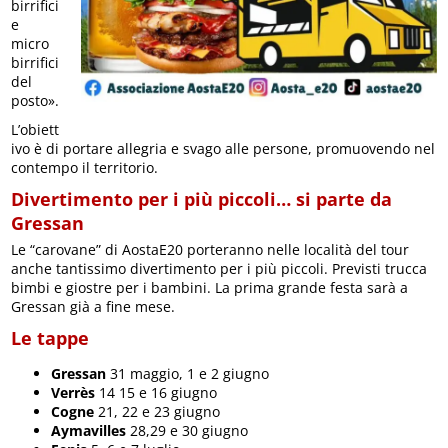
birrifici
e
micro
birrifici
del
posto».
L’obiett
ivo è di portare allegria e svago alle persone, promuovendo nel
contempo il territorio.
Divertimento per i più piccoli… si parte da
Gressan
Le “carovane” di AostaE20 porteranno nelle località del tour
anche tantissimo divertimento per i più piccoli. Previsti trucca
bimbi e giostre per i bambini. La prima grande festa sarà a
Gressan già a fine mese.
Le tappe
Gressan
31 maggio, 1 e 2 giugno
Verrès
14 15 e 16 giugno
Cogne
21, 22 e 23 giugno
Aymavilles
28,29 e 30 giugno