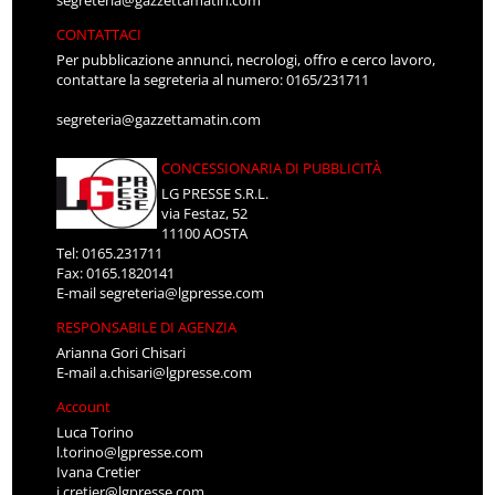
segreteria@gazzettamatin.com
CONTATTACI
Per pubblicazione annunci, necrologi, offro e cerco lavoro,
contattare la segreteria al numero: 0165/231711
segreteria@gazzettamatin.com
CONCESSIONARIA DI PUBBLICITÀ
LG PRESSE S.R.L.
via Festaz, 52
11100 AOSTA
Tel: 0165.231711
Fax: 0165.1820141
E-mail
segreteria@lgpresse.com
RESPONSABILE DI AGENZIA
Arianna Gori Chisari
E-mail
a.chisari@lgpresse.com
Account
Luca Torino
l.torino@lgpresse.com
Ivana Cretier
i.cretier@lgpresse.com