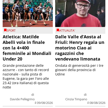
SPORT
ATTUALITA'
Atletica: Matilde
Dalle Valle d’Aosta al
Abelli vola in finale
Friuli: Henry regala un
con la 4×400
motorino Ciao ai
femminile ai Mondiali
ragazzini che
Under 20
vendevano limonata
Grande prestazione delle
Ondata di generosità per i tre
azzurre - con tanto di record
giovani della provincia di
nazionale - sulla pista di
Udine
Eugene, la gara per l'oro alle
23.42 (ora italiana) di questa
notte
di
di
Davide Pellegrino
Cinzia Timpano
il 09/08/2026
il 08/08/2026