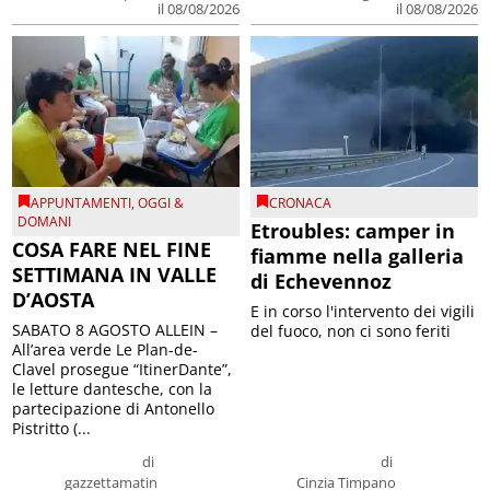
il 08/08/2026
il 08/08/2026
APPUNTAMENTI
,
OGGI &
CRONACA
DOMANI
Etroubles: camper in
COSA FARE NEL FINE
fiamme nella galleria
SETTIMANA IN VALLE
di Echevennoz
D’AOSTA
E in corso l'intervento dei vigili
SABATO 8 AGOSTO ALLEIN –
del fuoco, non ci sono feriti
All’area verde Le Plan-de-
Clavel prosegue “ItinerDante”,
le letture dantesche, con la
partecipazione di Antonello
Pistritto (...
di
di
gazzettamatin
Cinzia Timpano