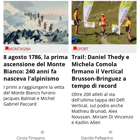
MONTAGNA
SPORT
8 agosto 1786, la prima
Trail: Daniel Thedy e
ascensione del Monte
Michela Comola
Bianco: 240 anni fa
firmano il Vertical
nasceva l’alpinismo
Brusson-Bringuez a
tempo di record
I primi a raggiungere la vetta
del Monte Bianco furono
Oltre 200 atleti al via
Jacques Balmat e Michel
dell'ultima tappa del Défì
Gabriel Paccard
Vertical, sul podio anche
Mathieu Brunod, Alex
Noussan, Miriam Di Vincenzo
e Kaitlin Allen
di
di
Cinzia Timpano
Davide Pellegrino