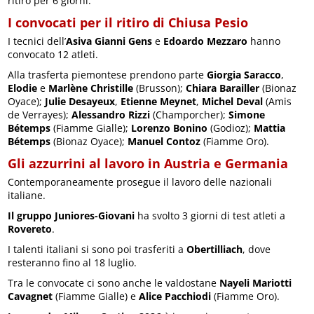
ritiro per 6 giorni.
I convocati per il ritiro di Chiusa Pesio
I tecnici dell’
Asiva
Gianni Gens
e
Edoardo Mezzaro
hanno
convocato 12 atleti.
Alla trasferta piemontese prendono parte
Giorgia Saracco
,
Elodie
e
Marlène Christille
(Brusson);
Chiara Barailler
(Bionaz
Oyace);
Julie Desayeux
,
Etienne Meynet
,
Michel Deval
(Amis
de Verrayes);
Alessandro Rizzi
(Champorcher);
Simone
Bétemps
(Fiamme Gialle);
Lorenzo Bonino
(Godioz);
Mattia
Bétemps
(Bionaz Oyace);
Manuel Contoz
(Fiamme Oro).
Gli azzurrini al lavoro in Austria e Germania
Contemporaneamente prosegue il lavoro delle nazionali
italiane.
Il gruppo Juniores-Giovani
ha svolto 3 giorni di test atleti a
Rovereto
.
I talenti italiani si sono poi trasferiti a
Obertilliach
, dove
resteranno fino al 18 luglio.
Tra le convocate ci sono anche le valdostane
Nayeli Mariotti
Cavagnet
(Fiamme Gialle) e
Alice Pacchiodi
(Fiamme Oro).