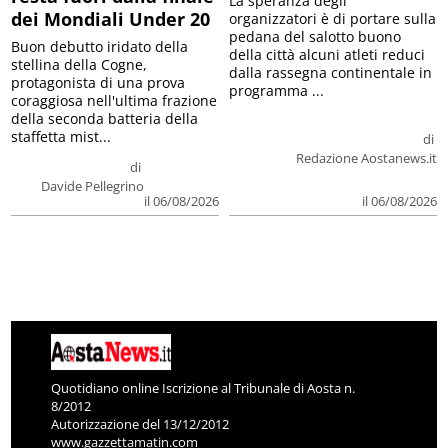
La speranza degli
dei Mondiali Under 20
organizzatori è di portare sulla
pedana del salotto buono
Buon debutto iridato della
della città alcuni atleti reduci
stellina della Cogne,
dalla rassegna continentale in
protagonista di una prova
programma ...
coraggiosa nell'ultima frazione
della seconda batteria della
staffetta mist...
di
Redazione Aostanews.it
di
Davide Pellegrino
il 06/08/2026
il 06/08/2026
Quotidiano online Iscrizione al Tribunale di Aosta n.
8/2012
Autorizzazione del 13/12/2012
www.gazzettamatin.com