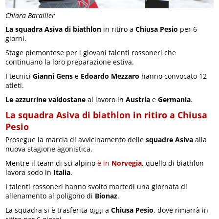
Chiara Barailler
La squadra Asiva di biathlon
in ritiro a
Chiusa Pesio
per 6
giorni.
Stage piemontese per i giovani talenti rossoneri che
continuano la loro preparazione estiva.
I tecnici
Gianni Gens
e
Edoardo Mezzaro
hanno convocato 12
atleti.
Le azzurrine valdostane
al lavoro in
Austria
e
Germania
.
La squadra Asiva di biathlon in ritiro a Chiusa
Pesio
Prosegue la marcia di avvicinamento delle
squadre Asiva
alla
nuova stagione agonistica.
Mentre il team di sci alpino
è in
Norvegia
, quello di biathlon
lavora sodo in
Italia
.
I talenti rossoneri hanno svolto martedì una giornata di
allenamento al poligono di
Bionaz
.
La squadra si è trasferita oggi a
Chiusa Pesio
, dove rimarrà in