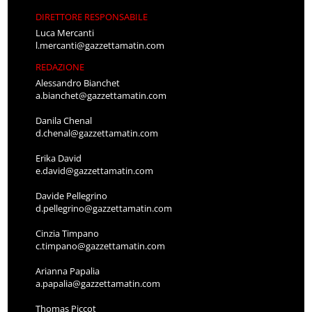
DIRETTORE RESPONSABILE
Luca Mercanti
l.mercanti@gazzettamatin.com
REDAZIONE
Alessandro Bianchet
a.bianchet@gazzettamatin.com
Danila Chenal
d.chenal@gazzettamatin.com
Erika David
e.david@gazzettamatin.com
Davide Pellegrino
d.pellegrino@gazzettamatin.com
Cinzia Timpano
c.timpano@gazzettamatin.com
Arianna Papalia
a.papalia@gazzettamatin.com
Thomas Piccot