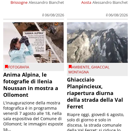
Brissogne
Alessandro Bianchet
Aosta
Alessandro Bianchet
il 06/08/2026
il 06/08/2026
FOTOGRAFIA
AMBIENTE
,
GHIACCIAI
,
MONTAGNA
Anima Alpina, le
Ghiacciaio
fotografie di Ilenia
Planpincieux,
Noussan in mostra a
riapertura diurna
Ollomont
della strada della Val
L'inaugurazione della mostra
Ferret
fotografica è in programma
venerdì 7 agosto alle 18, nella
Riapre oggi, giovedì 6 agosto,
sala espositiva del Comune di
solo di giorno e solo in
Ollomont; le immagini esposte
discesa, la strada comunale
sa...
della Val Ferret; si riduce lo