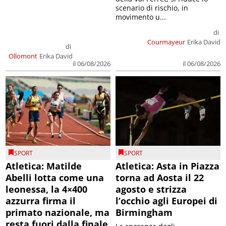
scenario di rischio, in
movimento u...
di
Courmayeur
Erika David
di
Ollomont
Erika David
il 06/08/2026
il 06/08/2026
SPORT
SPORT
Atletica: Matilde
Atletica: Asta in Piazza
Abelli lotta come una
torna ad Aosta il 22
leonessa, la 4×400
agosto e strizza
azzurra firma il
l’occhio agli Europei di
primato nazionale, ma
Birmingham
resta fuori dalla finale