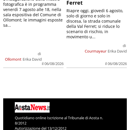
Ferret
fotografica è in programma
venerdì 7 agosto alle 18, nella
Riapre oggi, giovedì 6 agosto,
sala espositiva del Comune di
solo di giorno e solo in
Ollomont; le immagini esposte
discesa, la strada comunale
sa...
della Val Ferret; si riduce lo
scenario di rischio, in
movimento u...
di
Courmayeur
Erika David
di
Ollomont
Erika David
il 06/08/2026
il 06/08/2026
Quotidiano online Iscrizione al Tribunale di Aosta n.
8/2012
Autorizzazione del 13/12/2012