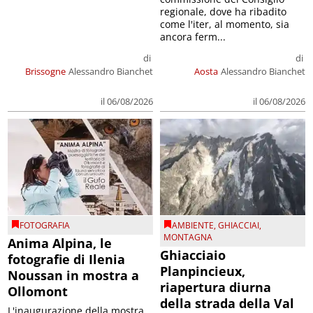
regionale, dove ha ribadito
come l'iter, al momento, sia
ancora ferm...
di
di
Brissogne
Alessandro Bianchet
Aosta
Alessandro Bianchet
il 06/08/2026
il 06/08/2026
FOTOGRAFIA
AMBIENTE
,
GHIACCIAI
,
MONTAGNA
Anima Alpina, le
Ghiacciaio
fotografie di Ilenia
Planpincieux,
Noussan in mostra a
riapertura diurna
Ollomont
della strada della Val
L'inaugurazione della mostra