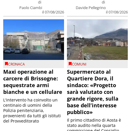
di
di
Paolo Ciambi
Davide Pellegrino
il 07/08/2026
il 07/08/2026
CRONACA
COMUNI
Maxi operazione al
Supermercato al
carcere di Brissogne:
Quartiere Dora, il
sequestrate armi
sindaco: «Progetto
bianche e un cellulare
sarà valutato con
grande rigore, sulla
L'intervento ha coinvolto un
base dell’interesse
centinaio di uomini della
Polizia penitenziaria,
pubblico»
provenienti da tutti gli istituti
Il primo cittadino di Aosta è
del Provveditorato
stato audito nella quarta
commissione del Consiglio