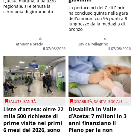
Questa mattina, a palazzo
regionale, si è tenuta la
La portacolori del Cicli Fiorin
cerimonia di giuramento
ha concluso quinta nella gara
dell'omnium con 95 punti a 8
lunghezze dalla medaglia di
bronzo
di
di
ethienne bredy
Davide Pellegrino
il 07/08/2026
il 07/08/2026
SALUTE
,
SANITÀ
DISABILITÀ
,
SANITÀ
,
SOCIALE
, ...
Liste d’attesa: oltre 22
Disabilità in Valle
mila 500 richieste di
d’Aosta: 7 milioni in 3
prime visite nei primi
anni finanziano il
6 mesi del 2026, sono
Piano per la non