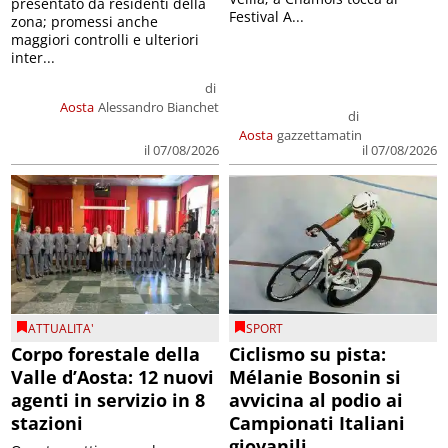
presentato da residenti della
Festival A...
zona; promessi anche
maggiori controlli e ulteriori
inter...
di
Aosta
Alessandro Bianchet
di
Aosta
gazzettamatin
il 07/08/2026
il 07/08/2026
ATTUALITA'
SPORT
Corpo forestale della
Ciclismo su pista:
Valle d’Aosta: 12 nuovi
Mélanie Bosonin si
agenti in servizio in 8
avvicina al podio ai
stazioni
Campionati Italiani
giovanili