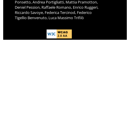
Ponsetto, Andrea Portigliatti, Mattia Pramotton,
Deniel Pession, Raffaele Romano, Enrico Ruggeri,
Riccardo Savoye, Federica Tercinod, Federico
Tigellio Benvenuto, Luca Massimo Trifilò