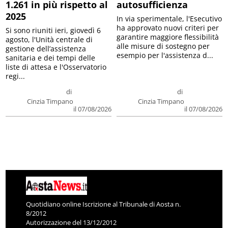
1.261 in più rispetto al
autosufficienza
2025
In via sperimentale, l'Esecutivo
ha approvato nuovi criteri per
Si sono riuniti ieri, giovedì 6
garantire maggiore flessibilità
agosto, l'Unità centrale di
alle misure di sostegno per
gestione dell’assistenza
esempio per l'assistenza d...
sanitaria e dei tempi delle
liste di attesa e l'Osservatorio
regi...
di
di
Cinzia Timpano
Cinzia Timpano
il 07/08/2026
il 07/08/2026
Quotidiano online Iscrizione al Tribunale di Aosta n.
8/2012
Autorizzazione del 13/12/2012