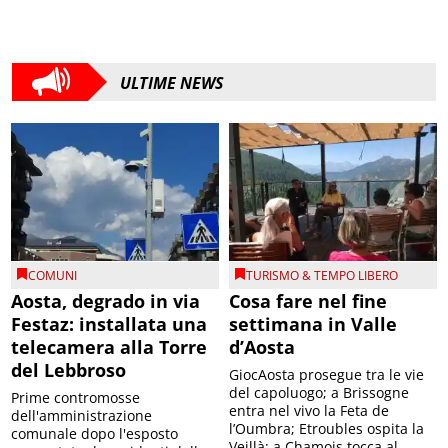
ULTIME NEWS
COMUNI
TURISMO & TEMPO LIBERO
Aosta, degrado in via
Cosa fare nel fine
Festaz: installata una
settimana in Valle
telecamera alla Torre
d’Aosta
del Lebbroso
GiocAosta prosegue tra le vie
del capoluogo; a Brissogne
Prime contromosse
entra nel vivo la Feta de
dell'amministrazione
l’Oumbra; Etroubles ospita la
comunale dopo l'esposto
Veillà; a Chamois tocca al