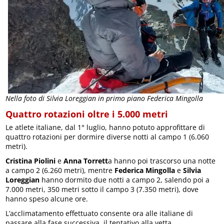
Nella foto di Silvia Loreggian in primo piano Federica Mingolla
Quattro rotazioni oltre i 5.000 metri
Le atlete italiane, dal 1° luglio, hanno potuto approfittare di
quattro rotazioni per dormire diverse notti al campo 1 (6.060
metri).
Cristina Piolini
e
Anna Torrett
a hanno poi trascorso una notte
a campo 2 (6.260 metri), mentre
Federica Mingolla
e
Silvia
Loreggian
hanno dormito due notti a campo 2, salendo poi a
7.000 metri, 350 metri sotto il campo 3 (7.350 metri), dove
hanno speso alcune ore.
L’acclimatamento effettuato consente ora alle italiane di
passare alla fase successiva, il tentativo alla vetta.