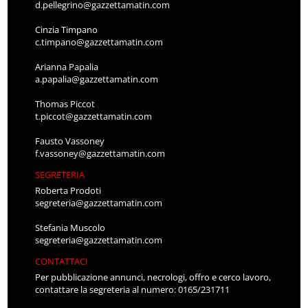
d.pellegrino@gazzettamatin.com
Cinzia Timpano
c.timpano@gazzettamatin.com
Arianna Papalia
a.papalia@gazzettamatin.com
Thomas Piccot
t.piccot@gazzettamatin.com
Fausto Vassoney
f.vassoney@gazzettamatin.com
SEGRETERIA
Roberta Prodoti
segreteria@gazzettamatin.com
Stefania Muscolo
segreteria@gazzettamatin.com
CONTATTACI
Per pubblicazione annunci, necrologi, offro e cerco lavoro,
contattare la segreteria al numero: 0165/231711