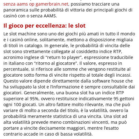
senza aams op gamerbrain.net
, possiamo tracciare una
panoramica sulle probabilità di vittoria dei principali giochi di
casinò con o senza AAMS.
Il gioco per eccellenza: le slot
Le slot machine sono uno dei giochi più amati in tutto il mondo
e i casinò online, solitamente, mettono a disposizione migliaia
di titoli in catalogo. In generale, le probabilità di vincita delle
slot sono strettamente collegate al cosiddetto indice RTP,
acronimo inglese di “return to player”, espressione traducibile
in italiano con “ritorno al giocatore”. Il valore, espresso in
percentuale, si riferisce alle somme che vengono restituite al
giocatore sotto forma di vincite rispetto al totale degli incassi.
Questo valore dipende direttamente dalla software house che
ha sviluppato la slot e l’informazione è sempre consultabile dai
giocatori. Generalmente, una buona slot ha un indice RTP
superiore al 95%, ovvero restituisce indicativamente 95 gettoni
ogni 100 giocati. Un altro fattore molto rilevante, ma che può
variare di molto a seconda del titolo, è la volatilità, ovvero la
probabilità meramente statistica di una vincita. Una slot ad
alta volatilità prevede meno combinazioni vincenti, ma può
portare a vincite decisamente maggiori, mentre l’esatto
contrario accade in caso di bassa volatilità.