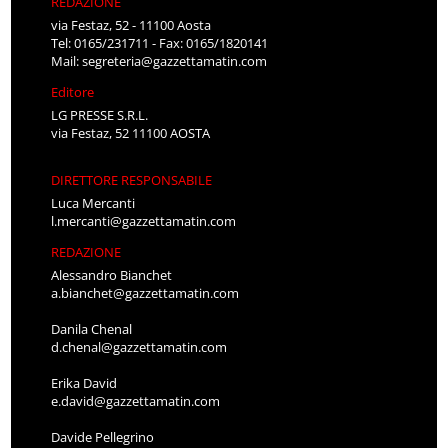
REDAZIONE
via Festaz, 52 - 11100 Aosta
Tel: 0165/231711 - Fax: 0165/1820141
Mail:
segreteria@gazzettamatin.com
Editore
LG PRESSE S.R.L.
via Festaz, 52 11100 AOSTA
DIRETTORE RESPONSABILE
Luca Mercanti
l.mercanti@gazzettamatin.com
REDAZIONE
Alessandro Bianchet
a.bianchet@gazzettamatin.com
Danila Chenal
d.chenal@gazzettamatin.com
Erika David
e.david@gazzettamatin.com
Davide Pellegrino