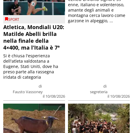
enne, italiano e volenteroso,
amante degli animali e
montagna cerca lavoro come
SPORT
garzone in alpeggio, ...
Atletica, Mondiali U20:
Matilde Abelli brilla
nella finale della
4×400, ma l’Italia è 7ª
Si è chiusa l'esperienza
dell'atleta valdostana a
Eugene, Stati Uniti, dove ha
preso parte alla rassegna
iridata di categoria
di
di
Fausto Vassoney
segreteria
il 10/08/2026
il 10/08/2026