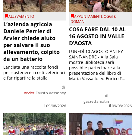
ALLEVAMENTO
APPUNTAMENTI
,
OGGI &
DOMANI
L’azienda agricola
COSA FARE DAL 10 AL
Daniele Perrier di
16 AGOSTO IN VALLE
Arvier chiede aiuto
D’AOSTA
per salvare il suo
allevamento, colpito
LUNEDÌ 10 AGOSTO ANTEY-
SAINT-ANDRÉ - Alla Sala
da un batterio
mostre Biblioteca sarà
Lanciata una raccolta fondi
possibile partecipare alla
per sostenere i costi veterinari
presentazione del libro di
e far ripartire la stalla
Maria Vassallo ed Enrico F...
di
Arvier
Fausto Vassoney
di
gazzettamatin
il 09/08/2026
il 09/08/2026