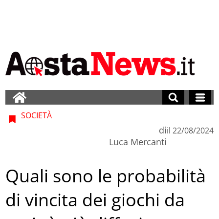
SOCIETÀ
di
il
22/08/2024
Luca Mercanti
Quali sono le probabilità
di vincita dei giochi da