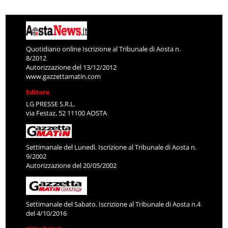
Quotidiano online Iscrizione al Tribunale di Aosta n.
8/2012
Autorizzazione del 13/12/2012
www.gazzettamatin.com
Editore
LG PRESSE S.R.L.
via Festaz, 52 11100 AOSTA
Settimanale del Lunedì. Iscrizione al Tribunale di Aosta n.
9/2002
Autorizzazione del 20/05/2002
Settimanale del Sabato. Iscrizione al Tribunale di Aosta n.4
del 4/10/2016