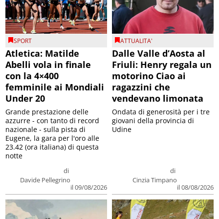
SPORT
ATTUALITA'
Atletica: Matilde
Dalle Valle d’Aosta al
Abelli vola in finale
Friuli: Henry regala un
con la 4×400
motorino Ciao ai
femminile ai Mondiali
ragazzini che
Under 20
vendevano limonata
Grande prestazione delle
Ondata di generosità per i tre
azzurre - con tanto di record
giovani della provincia di
nazionale - sulla pista di
Udine
Eugene, la gara per l'oro alle
23.42 (ora italiana) di questa
notte
di
di
Davide Pellegrino
Cinzia Timpano
il 09/08/2026
il 08/08/2026