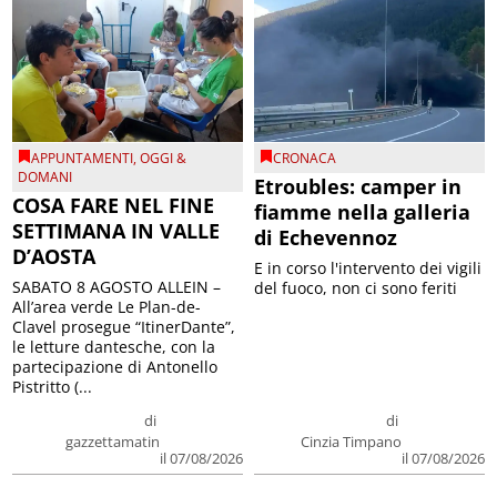
APPUNTAMENTI
,
OGGI &
CRONACA
DOMANI
Etroubles: camper in
COSA FARE NEL FINE
fiamme nella galleria
SETTIMANA IN VALLE
di Echevennoz
D’AOSTA
E in corso l'intervento dei vigili
SABATO 8 AGOSTO ALLEIN –
del fuoco, non ci sono feriti
All’area verde Le Plan-de-
Clavel prosegue “ItinerDante”,
le letture dantesche, con la
partecipazione di Antonello
Pistritto (...
di
di
gazzettamatin
Cinzia Timpano
il 07/08/2026
il 07/08/2026