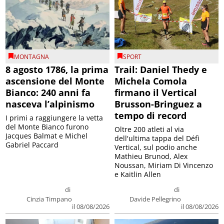
MONTAGNA
SPORT
8 agosto 1786, la prima
Trail: Daniel Thedy e
ascensione del Monte
Michela Comola
Bianco: 240 anni fa
firmano il Vertical
nasceva l’alpinismo
Brusson-Bringuez a
tempo di record
I primi a raggiungere la vetta
del Monte Bianco furono
Oltre 200 atleti al via
Jacques Balmat e Michel
dell'ultima tappa del Défì
Gabriel Paccard
Vertical, sul podio anche
Mathieu Brunod, Alex
Noussan, Miriam Di Vincenzo
e Kaitlin Allen
di
di
Cinzia Timpano
Davide Pellegrino
il 08/08/2026
il 08/08/2026