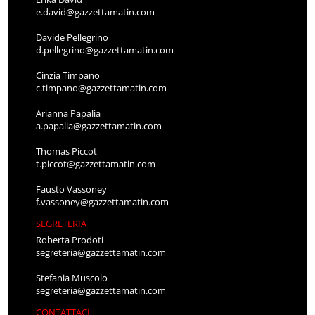
e.david@gazzettamatin.com
Davide Pellegrino
d.pellegrino@gazzettamatin.com
Cinzia Timpano
c.timpano@gazzettamatin.com
Arianna Papalia
a.papalia@gazzettamatin.com
Thomas Piccot
t.piccot@gazzettamatin.com
Fausto Vassoney
f.vassoney@gazzettamatin.com
SEGRETERIA
Roberta Prodoti
segreteria@gazzettamatin.com
Stefania Muscolo
segreteria@gazzettamatin.com
CONTATTACI