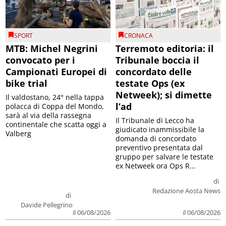
SPORT
CRONACA
MTB: Michel Negrini
Terremoto editoria: il
convocato per i
Tribunale boccia il
Campionati Europei di
concordato delle
bike trial
testate Ops (ex
Netweek); si dimette
Il valdostano, 24° nella tappa
l’ad
polacca di Coppa del Mondo,
sarà al via della rassegna
Il Tribunale di Lecco ha
continentale che scatta oggi a
giudicato inammissibile la
Valberg
domanda di concordato
preventivo presentata dal
gruppo per salvare le testate
ex Netweek ora Ops R...
di
Redazione Aosta News
di
Davide Pellegrino
il 06/08/2026
il 06/08/2026