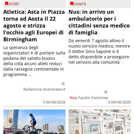
SPORT
SANITÀ
Atletica: Asta in Piazza
Nus: in arrivo un
torna ad Aosta il 22
ambulatorio per i
agosto e strizza
cittadini senza medico
l’occhio agli Europei di
di famiglia
Birmingham
Da venerdì 7 agosto attivo il
nuovo servizio medico, mentre
La speranza degli
il dottor Gino Sapone si è
organizzatori è di portare sulla
detto disponibile a proseguire
pedana del salotto buono
nel servizio alla comunità
della città alcuni atleti reduci
dalla rassegna continentale in
programma ...
di
Redazione Aostanews.it
di
Nus
Fausto Vassoney
il 06/08/2026
il 06/08/2026