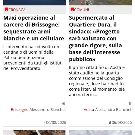
CRONACA
COMUNI
Maxi operazione al
Supermercato al
carcere di Brissogne:
Quartiere Dora, il
sequestrate armi
sindaco: «Progetto
bianche e un cellulare
sarà valutato con
grande rigore, sulla
L'intervento ha coinvolto un
base dell’interesse
centinaio di uomini della
Polizia penitenziaria,
pubblico»
provenienti da tutti gli istituti
Il primo cittadino di Aosta è
del Provveditorato
stato audito nella quarta
commissione del Consiglio
regionale, dove ha ribadito
come l'iter, al momento, sia
ancora ferm...
di
di
Brissogne
Alessandro Bianchet
Aosta
Alessandro Bianchet
il 06/08/2026
il 06/08/2026