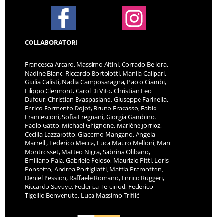
COLLABORATORI
Francesca Arcaro, Massimo Altini, Corrado Bellora,
Nadine Blanc, Riccardo Bortolotti, Manila Calipari,
Giulia Calisti, Nadia Camposaragna, Paolo Ciambi,
Filippo Clermont, Carol Di Vito, Christian Leo
Dufour, Christian Evaspasiano, Giuseppe Farinella,
Enrico Formento Dojot, Bruno Fracasso, Fabio
Francesconi, Sofia Fregnani, Giorgia Gambino,
Paolo Gatto, Michael Ghignone, Marlène Jorrioz,
Cecilia Lazzarotto, Giacomo Mangano, Angela
Marrelli, Federico Mecca, Luca Mauro Melloni, Marc
Montrosset, Matteo Nigra, Sabrina Olibano,
Emiliano Pala, Gabriele Peloso, Maurizio Pitti, Loris
Ponsetto, Andrea Portigliatti, Mattia Pramotton,
Deniel Pession, Raffaele Romano, Enrico Ruggeri,
Riccardo Savoye, Federica Tercinod, Federico
Tigellio Benvenuto, Luca Massimo Trifilò