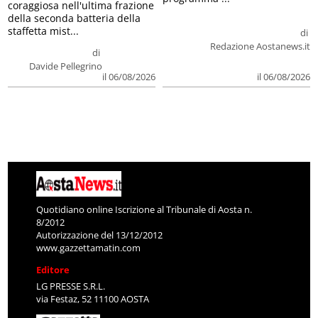
coraggiosa nell'ultima frazione
della seconda batteria della
staffetta mist...
di
Redazione Aostanews.it
di
Davide Pellegrino
il 06/08/2026
il 06/08/2026
Quotidiano online Iscrizione al Tribunale di Aosta n.
8/2012
Autorizzazione del 13/12/2012
www.gazzettamatin.com
Editore
LG PRESSE S.R.L.
via Festaz, 52 11100 AOSTA