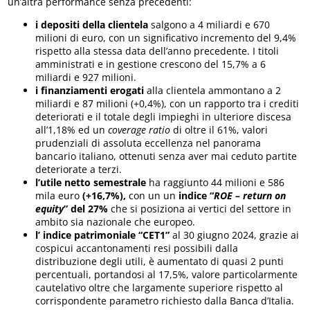
un’altra performance senza precedenti:
i depositi della clientela
salgono a 4 miliardi e 670
milioni di euro, con un significativo incremento del 9,4%
rispetto alla stessa data dell’anno precedente. I titoli
amministrati e in gestione crescono del 15,7% a 6
miliardi e 927 milioni.
i finanziamenti erogati
alla clientela ammontano a 2
miliardi e 87 milioni (+0,4%), con un rapporto tra i crediti
deteriorati e il totale degli impieghi in ulteriore discesa
all’1,18% ed un
coverage ratio
di oltre il 61%, valori
prudenziali di assoluta eccellenza nel panorama
bancario italiano, ottenuti senza aver mai ceduto partite
deteriorate a terzi.
l’utile netto semestrale
ha raggiunto 44 milioni e 586
mila euro
(+16,7%),
con un un
indice “
ROE – return on
equity
” del 27%
che si posiziona ai vertici del settore in
ambito sia nazionale che europeo.
l’ indice patrimoniale “CET1”
al 30 giugno 2024, grazie ai
cospicui accantonamenti resi possibili dalla
distribuzione degli utili, è aumentato di quasi 2 punti
percentuali, portandosi al 17,5%, valore particolarmente
cautelativo oltre che largamente superiore rispetto al
corrispondente parametro richiesto dalla Banca d’Italia.