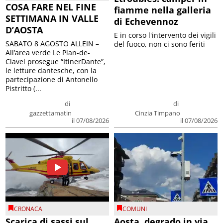
COSA FARE NEL FINE
fiamme nella galleria
SETTIMANA IN VALLE
di Echevennoz
D’AOSTA
E in corso l'intervento dei vigili
SABATO 8 AGOSTO ALLEIN –
del fuoco, non ci sono feriti
All’area verde Le Plan-de-
Clavel prosegue “ItinerDante”,
le letture dantesche, con la
partecipazione di Antonello
Pistritto (...
di
di
gazzettamatin
Cinzia Timpano
il 07/08/2026
il 07/08/2026
CRONACA
COMUNI
Scarica di sassi sul
Aosta, degrado in via