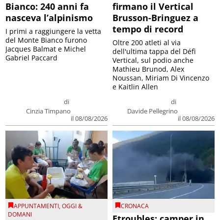
Bianco: 240 anni fa
firmano il Vertical
nasceva l’alpinismo
Brusson-Bringuez a
tempo di record
I primi a raggiungere la vetta
del Monte Bianco furono
Oltre 200 atleti al via
Jacques Balmat e Michel
dell'ultima tappa del Défì
Gabriel Paccard
Vertical, sul podio anche
Mathieu Brunod, Alex
Noussan, Miriam Di Vincenzo
e Kaitlin Allen
di
di
Cinzia Timpano
Davide Pellegrino
il 08/08/2026
il 08/08/2026
APPUNTAMENTI
,
OGGI &
CRONACA
DOMANI
Etroubles: camper in