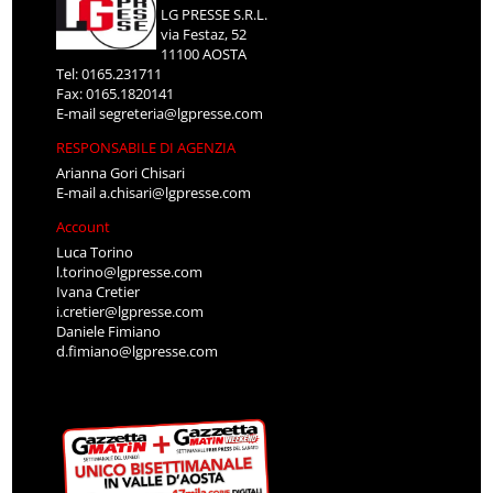
LG PRESSE S.R.L.
via Festaz, 52
11100 AOSTA
Tel: 0165.231711
Fax: 0165.1820141
E-mail
segreteria@lgpresse.com
RESPONSABILE DI AGENZIA
Arianna Gori Chisari
E-mail
a.chisari@lgpresse.com
Account
Luca Torino
l.torino@lgpresse.com
Ivana Cretier
i.cretier@lgpresse.com
Daniele Fimiano
d.fimiano@lgpresse.com