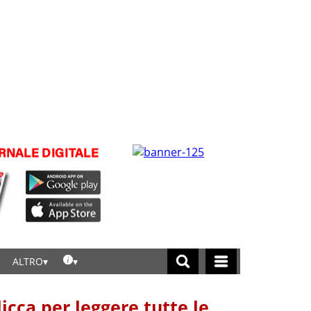
ALTRO
licca per leggere tutte le