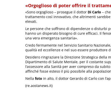
«Orgoglioso di poter offrire il tratta
«Sono orgoglioso – prosegue il dottor
Di Carlo
– che 
trattamento così innovativo, che altrimenti sarebbe 
elevati.
Le persone che soffrono di dipendenze o disturbi psi
hanno un disperato bisogno di cure efficaci. Il fen
una vera emergenza sanitaria».
Credo fermamente nel Servizio Sanitario Nazionale, 
qualità ed eccellenze e nel suo essere produttore di 
Desidero ringraziare la Direzione Strategica della 
Dipartimento di Salute Mentale, per il costante suppo
l’assessore alla Sanità per aver compreso da subit
affinché fosse esteso il più possibile alla popolazio
Nella
foto
in alto, il dottor Gerardo di Carlo con l’
(re.aostanews.it)