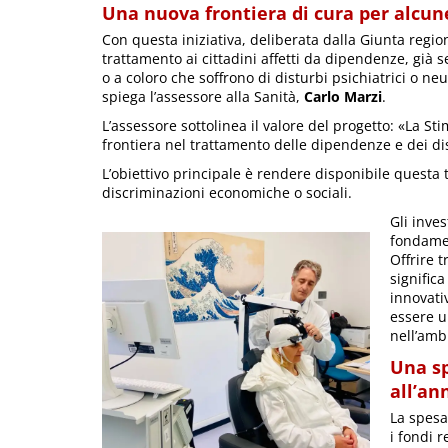
Una nuova frontiera di cura per alcun
Con questa iniziativa, deliberata dalla Giunta regio
trattamento ai cittadini affetti da dipendenze, già s
o a coloro che soffrono di disturbi psichiatrici o n
spiega l’assessore alla Sanità,
Carlo Marzi
.
L’assessore sottolinea il valore del progetto: «La
frontiera nel trattamento delle dipendenze e dei di
L’obiettivo principale è rendere disponibile questa
discriminazioni economiche o sociali.
Gli inve
fondamen
Offrire 
significa
innovati
essere u
nell’amb
Una sp
all’an
La spesa
i fondi 