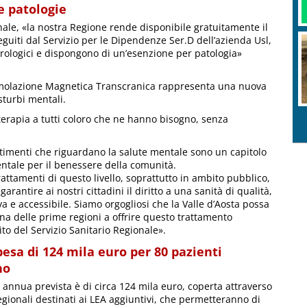
e patologie
nale, «la nostra Regione rende disponibile gratuitamente il
eguiti dal Servizio per le Dipendenze Ser.D dell’azienda Usl,
eurologici e dispongono di un’esenzione per patologia»
 Stimolazione Magnetica Transcranica rappresenta una nuova
sturbi mentali.
 terapia a tutti coloro che ne hanno bisogno, senza
stimenti che riguardano la salute mentale sono un capitolo
tale per il benessere della comunità.
trattamenti di questo livello, soprattutto in ambito pubblico,
 garantire ai nostri cittadini il diritto a una sanità di qualità,
va e accessibile. Siamo orgogliosi che la Valle d’Aosta possa
na delle prime regioni a offrire questo trattamento
ito del Servizio Sanitario Regionale».
esa di 124 mila euro per 80 pazienti
no
 annua prevista è di circa 124 mila euro, coperta attraverso
regionali destinati ai LEA aggiuntivi, che permetteranno di