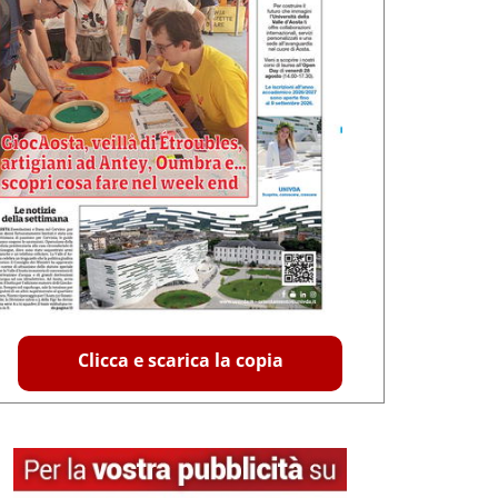
Clicca e scarica la copia