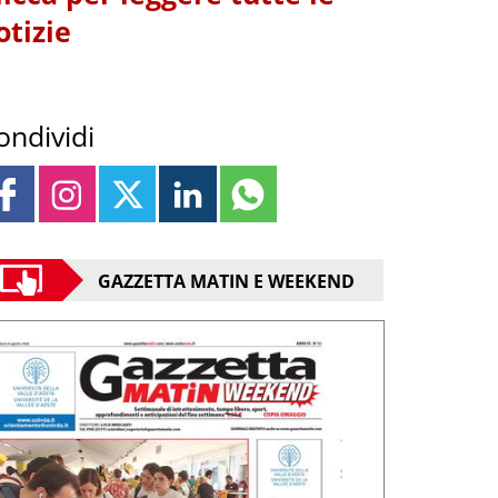
otizie
ondividi
GAZZETTA MATIN E WEEKEND