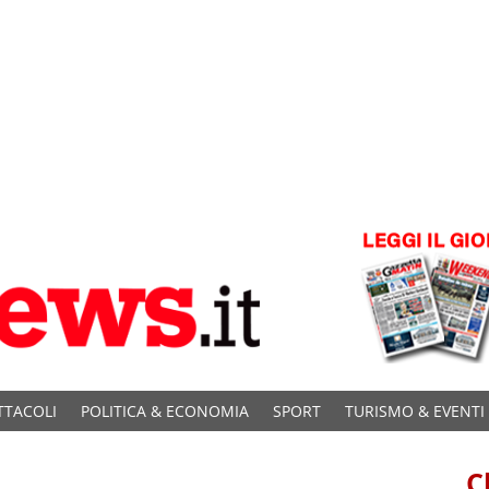
TTACOLI
POLITICA & ECONOMIA
SPORT
TURISMO & EVENTI
C