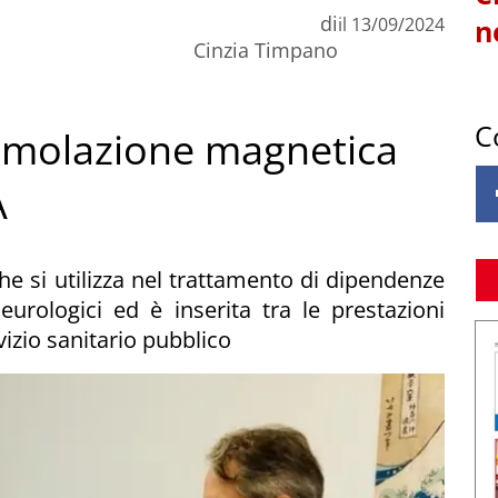
di
il
13/09/2024
n
Cinzia Timpano
C
stimolazione magnetica
A
e si utilizza nel trattamento di dipendenze
neurologici ed è inserita tra le prestazioni
rvizio sanitario pubblico