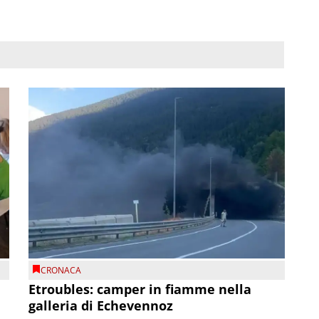
CRONACA
Etroubles: camper in fiamme nella
galleria di Echevennoz