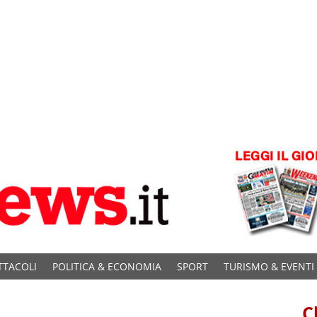
TTACOLI
POLITICA & ECONOMIA
SPORT
TURISMO & EVENTI
C