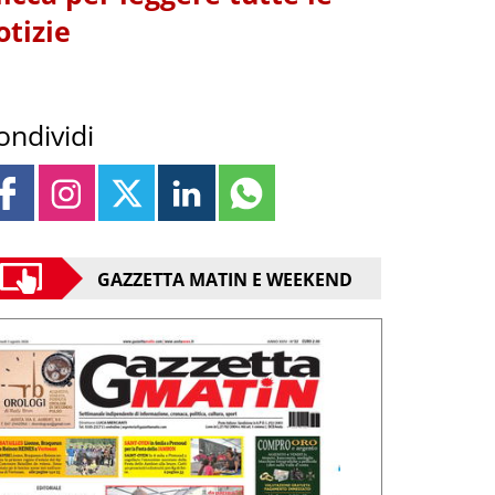
otizie
ondividi
GAZZETTA MATIN E WEEKEND