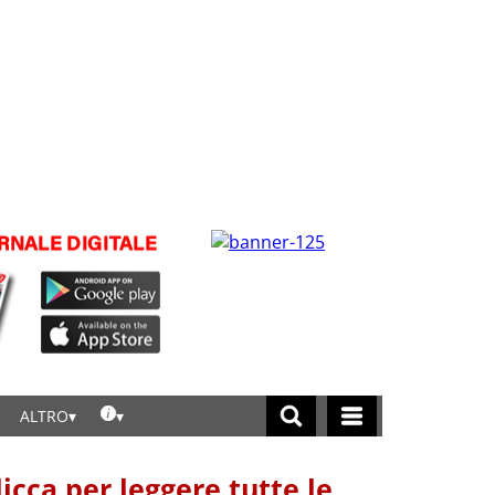
ALTRO
licca per leggere tutte le