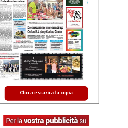
Clicca e scarica la copia