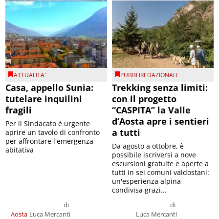
ATTUALITA'
PUBBLIREDAZIONALI
Casa, appello Sunia:
Trekking senza limiti:
tutelare inquilini
con il progetto
fragili
“CASPITA” la Valle
d’Aosta apre i sentieri
Per il Sindacato è urgente
a tutti
aprire un tavolo di confronto
per affrontare l'emergenza
Da agosto a ottobre, è
abitativa
possibile iscriversi a nove
escursioni gratuite e aperte a
tutti in sei comuni valdostani:
un'esperienza alpina
condivisa grazi...
di
di
Aosta
Luca Mercanti
Luca Mercanti