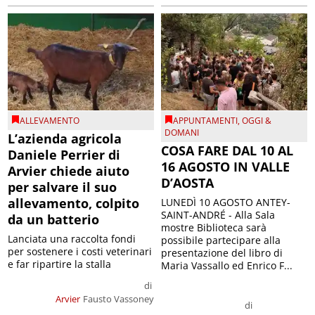
ALLEVAMENTO
APPUNTAMENTI
,
OGGI &
DOMANI
L’azienda agricola
COSA FARE DAL 10 AL
Daniele Perrier di
16 AGOSTO IN VALLE
Arvier chiede aiuto
D’AOSTA
per salvare il suo
allevamento, colpito
LUNEDÌ 10 AGOSTO ANTEY-
SAINT-ANDRÉ - Alla Sala
da un batterio
mostre Biblioteca sarà
Lanciata una raccolta fondi
possibile partecipare alla
per sostenere i costi veterinari
presentazione del libro di
e far ripartire la stalla
Maria Vassallo ed Enrico F...
di
Arvier
Fausto Vassoney
di