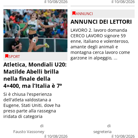
il 10/08/2026
il 10/08/2026
ANNUNCI
ANNUNCI DEI LETTORI
LAVORO 2. lavoro domanda
CERCO LAVORO signore 59
enne, italiano e volenteroso,
amante degli animali e
montagna cerca lavoro come
SPORT
garzone in alpeggio, ...
Atletica, Mondiali U20:
Matilde Abelli brilla
nella finale della
4×400, ma l’Italia è 7ª
Si è chiusa l'esperienza
dell'atleta valdostana a
Eugene, Stati Uniti, dove ha
preso parte alla rassegna
iridata di categoria
di
di
Fausto Vassoney
segreteria
il 10/08/2026
il 10/08/2026