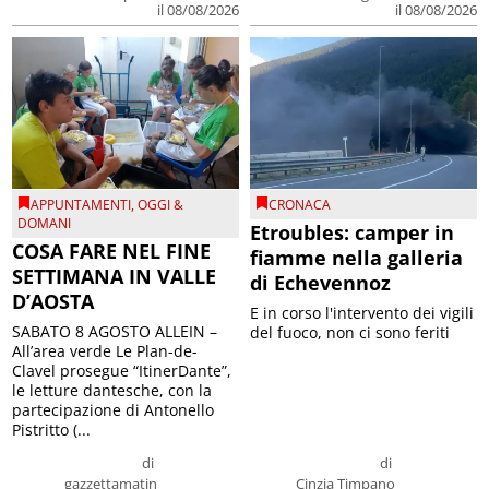
il 08/08/2026
il 08/08/2026
APPUNTAMENTI
,
OGGI &
CRONACA
DOMANI
Etroubles: camper in
COSA FARE NEL FINE
fiamme nella galleria
SETTIMANA IN VALLE
di Echevennoz
D’AOSTA
E in corso l'intervento dei vigili
SABATO 8 AGOSTO ALLEIN –
del fuoco, non ci sono feriti
All’area verde Le Plan-de-
Clavel prosegue “ItinerDante”,
le letture dantesche, con la
partecipazione di Antonello
Pistritto (...
di
di
gazzettamatin
Cinzia Timpano