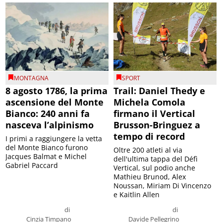
MONTAGNA
SPORT
8 agosto 1786, la prima
Trail: Daniel Thedy e
ascensione del Monte
Michela Comola
Bianco: 240 anni fa
firmano il Vertical
nasceva l’alpinismo
Brusson-Bringuez a
tempo di record
I primi a raggiungere la vetta
del Monte Bianco furono
Oltre 200 atleti al via
Jacques Balmat e Michel
dell'ultima tappa del Défì
Gabriel Paccard
Vertical, sul podio anche
Mathieu Brunod, Alex
Noussan, Miriam Di Vincenzo
e Kaitlin Allen
di
di
Cinzia Timpano
Davide Pellegrino