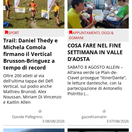
SPORT
APPUNTAMENTI
,
OGGI &
DOMANI
Trail: Daniel Thedy e
COSA FARE NEL FINE
Michela Comola
SETTIMANA IN VALLE
firmano il Vertical
D’AOSTA
Brusson-Bringuez a
tempo di record
SABATO 8 AGOSTO ALLEIN –
All’area verde Le Plan-de-
Oltre 200 atleti al via
Clavel prosegue “ItinerDante”,
dell'ultima tappa del Défì
le letture dantesche, con la
Vertical, sul podio anche
partecipazione di Antonello
Mathieu Brunod, Alex
Pistritto (...
Noussan, Miriam Di Vincenzo
e Kaitlin Allen
di
di
Davide Pellegrino
gazzettamatin
il 08/08/2026
il 07/08/2026