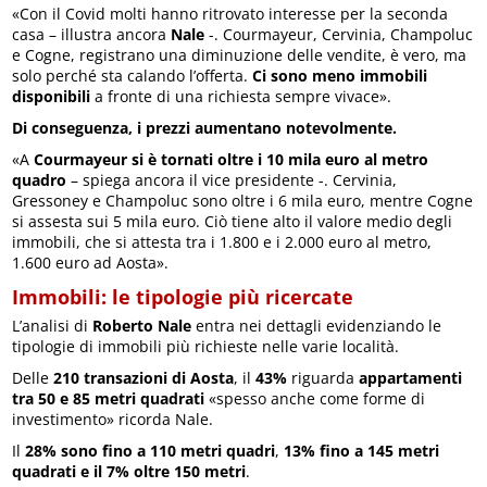
«Con il Covid molti hanno ritrovato interesse per la seconda
casa – illustra ancora
Nale
-. Courmayeur, Cervinia, Champoluc
e Cogne, registrano una diminuzione delle vendite, è vero, ma
solo perché sta calando l’offerta.
Ci sono meno immobili
disponibili
a fronte di una richiesta sempre vivace».
Di conseguenza, i prezzi aumentano notevolmente.
«A
Courmayeur si è tornati oltre i 10 mila euro al metro
quadro
– spiega ancora il vice presidente -. Cervinia,
Gressoney e Champoluc sono oltre i 6 mila euro, mentre Cogne
si assesta sui 5 mila euro. Ciò tiene alto il valore medio degli
immobili, che si attesta tra i 1.800 e i 2.000 euro al metro,
1.600 euro ad Aosta».
Immobili: le tipologie più ricercate
L’analisi di
Roberto Nale
entra nei dettagli evidenziando le
tipologie di immobili più richieste nelle varie località.
Delle
210 transazioni di Aosta
, il
43%
riguarda
appartamenti
tra 50 e 85 metri quadrati
«spesso anche come forme di
investimento» ricorda Nale.
Il
28% sono fino a 110 metri quadri
,
13% fino a 145 metri
quadrati e il 7% oltre 150 metri
.