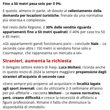
Fino a 50 metri pesa solo per il 9%
.
E questo, almeno in parte, «è dovuto al
rallentamento della
domanda per locazioni turistiche
, frenate da una normativa
più onerosa e complessa».
Nel resto della Regione, il
30% delle vendite riguarda
appartamenti fino a 50 metri quadrati
; il 40% per case tra 50
e 85 metri.
«Gli appartamenti gandi funzionano poco – conclude
Nale
-. Le
seconde case oltre i 150 metri si vendono forse solo a
Courmayeur, che rappresenta un mercato a sé».
Stranieri, aumenta la richiesta
Il delegato settore estero di Fiaip,
Luca Molteni
, ricorda anche
in questo inizio di 2024 la sempre maggiore
propensione degli
stranieri all’acquisto di seconde case
.
«Sono sempre più propensi ad acquistare in
località legate
agli sport invernali
, così da utilizzarle 2-3 settimane all’anno
per poi affittarle – racconta
Molteni
-. Le
nuove normative,
però, creano difficoltà
e cresce la necessità di affidarsi a
figure professionali. Rimane il fatto che diminuisce la
disponibilità di immobili».