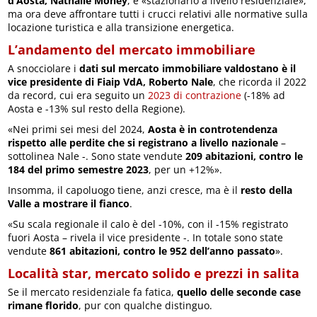
d’Aosta, Nathalie Money
, è «stazionario a livello residenziale»,
ma ora deve affrontare tutti i crucci relativi alle normative sulla
locazione turistica e alla transizione energetica.
L’andamento del mercato immobiliare
A snocciolare i
dati sul mercato immobiliare valdostano
è il
vice presidente di Fiaip VdA, Roberto Nale
, che ricorda il 2022
da record, cui era seguito un
2023 di contrazione
(-18% ad
Aosta e -13% sul resto della Regione).
«Nei primi sei mesi del 2024,
Aosta è in controtendenza
rispetto alle perdite che si registrano a livello nazionale
–
sottolinea Nale -. Sono state vendute
209 abitazioni, contro le
184 del primo semestre 2023
, per un +12%».
Insomma, il capoluogo tiene, anzi cresce, ma è il
resto della
Valle a mostrare il fianco
.
«Su scala regionale il calo è del -10%, con il -15% registrato
fuori Aosta – rivela il vice presidente -. In totale sono state
vendute
861 abitazioni, contro le 952 dell’anno passato
».
Località star, mercato solido e prezzi in salita
Se il mercato residenziale fa fatica,
quello delle seconde case
rimane florido
, pur con qualche distinguo.