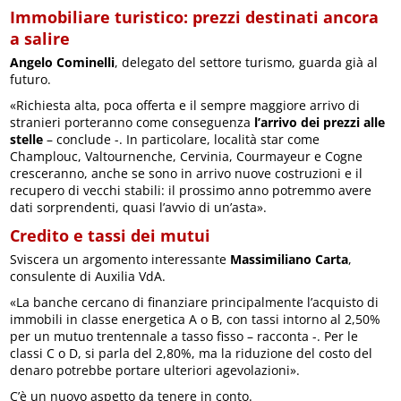
Immobiliare turistico: prezzi destinati ancora
a salire
Angelo Cominelli
, delegato del settore turismo, guarda già al
futuro.
«Richiesta alta, poca offerta e il sempre maggiore arrivo di
stranieri porteranno come conseguenza
l’arrivo dei prezzi alle
stelle
– conclude -. In particolare, località star come
Champlouc, Valtournenche, Cervinia, Courmayeur e Cogne
cresceranno, anche se sono in arrivo nuove costruzioni e il
recupero di vecchi stabili: il prossimo anno potremmo avere
dati sorprendenti, quasi l’avvio di un’asta».
Credito e tassi dei mutui
Sviscera un argomento interessante
Massimiliano Carta
,
consulente di Auxilia VdA.
«La banche cercano di finanziare principalmente l’acquisto di
immobili in classe energetica A o B, con tassi intorno al 2,50%
per un mutuo trentennale a tasso fisso – racconta -. Per le
classi C o D, si parla del 2,80%, ma la riduzione del costo del
denaro potrebbe portare ulteriori agevolazioni».
C’è un nuovo aspetto da tenere in conto.