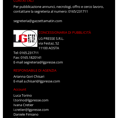
CONTATTACI
Per pubblicazione annunci, necrologi, offro e cerco lavoro,
contattare la segreteria al numero: 0165/231711
segreteria@gazzettamatin.com
CONCESSIONARIA DI PUBBLICITÀ
LG PRESSE S.R.L.
via Festaz, 52
11100 AOSTA
Tel: 0165.231711
Fax: 0165.1820141
E-mail
segreteria@lgpresse.com
RESPONSABILE DI AGENZIA
Arianna Gori Chisari
E-mail
a.chisari@lgpresse.com
Account
Luca Torino
l.torino@lgpresse.com
Ivana Cretier
i.cretier@lgpresse.com
Daniele Fimiano