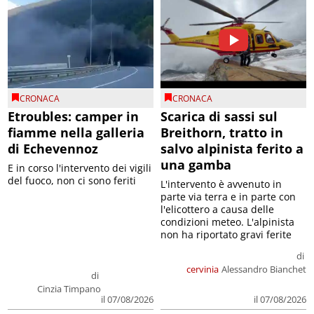
CRONACA
CRONACA
Etroubles: camper in
Scarica di sassi sul
fiamme nella galleria
Breithorn, tratto in
di Echevennoz
salvo alpinista ferito a
una gamba
E in corso l'intervento dei vigili
del fuoco, non ci sono feriti
L'intervento è avvenuto in
parte via terra e in parte con
l'elicottero a causa delle
condizioni meteo. L'alpinista
non ha riportato gravi ferite
di
cervinia
Alessandro Bianchet
di
Cinzia Timpano
il 07/08/2026
il 07/08/2026