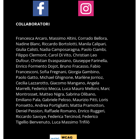
COLLABORATORI
Francesca Arcaro, Massimo Altini, Corrado Bellora,
Nadine Blanc, Riccardo Bortolotti, Manila Calipari,
Giulia Calisti, Nadia Camposaragna, Paolo Ciambi,
Filippo Clermont, Carol Di Vito, Christian Leo
Dufour, Christian Evaspasiano, Giuseppe Farinella,
Enrico Formento Dojot, Bruno Fracasso, Fabio
Francesconi, Sofia Fregnani, Giorgia Gambino,
Paolo Gatto, Michael Ghignone, Marlène Jorrioz,
Cecilia Lazzarotto, Giacomo Mangano, Angela
Marrelli, Federico Mecca, Luca Mauro Melloni, Marc
Montrosset, Matteo Nigra, Sabrina Olibano,
Emiliano Pala, Gabriele Peloso, Maurizio Pitti, Loris
Ponsetto, Andrea Portigliatti, Mattia Pramotton,
Deniel Pession, Raffaele Romano, Enrico Ruggeri,
Riccardo Savoye, Federica Tercinod, Federico
Tigellio Benvenuto, Luca Massimo Trifilò