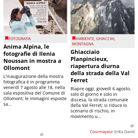
FOTOGRAFIA
AMBIENTE
,
GHIACCIAI
,
MONTAGNA
Anima Alpina, le
Ghiacciaio
fotografie di Ilenia
Planpincieux,
Noussan in mostra a
riapertura diurna
Ollomont
della strada della Val
L'inaugurazione della mostra
Ferret
fotografica è in programma
venerdì 7 agosto alle 18, nella
Riapre oggi, giovedì 6 agosto,
sala espositiva del Comune di
solo di giorno e solo in
Ollomont; le immagini esposte
discesa, la strada comunale
sa...
della Val Ferret; si riduce lo
scenario di rischio, in
movimento u...
di
Courmayeur
Erika David
di