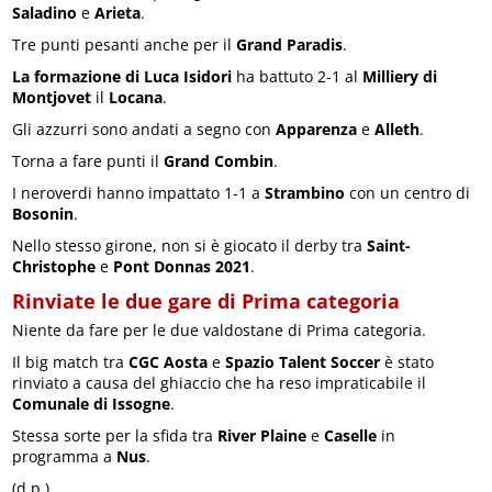
Saladino
e
Arieta
.
Tre punti pesanti anche per il
Grand Paradis
.
La formazione di Luca Isidori
ha battuto 2-1 al
Milliery di
Montjovet
il
Locana
.
Gli azzurri sono andati a segno con
Apparenza
e
Alleth
.
Torna a fare punti il
Grand Combin
.
I neroverdi hanno impattato 1-1 a
Strambino
con un centro di
Bosonin
.
Nello stesso girone, non si è giocato il derby tra
Saint-
Christophe
e
Pont Donnas 2021
.
Rinviate le due gare di Prima categoria
Niente da fare per le due valdostane di Prima categoria.
Il big match tra
CGC Aosta
e
Spazio Talent Soccer
è stato
rinviato a causa del ghiaccio che ha reso impraticabile il
Comunale di Issogne
.
Stessa sorte per la sfida tra
River Plaine
e
Caselle
in
programma a
Nus
.
(d.p.)