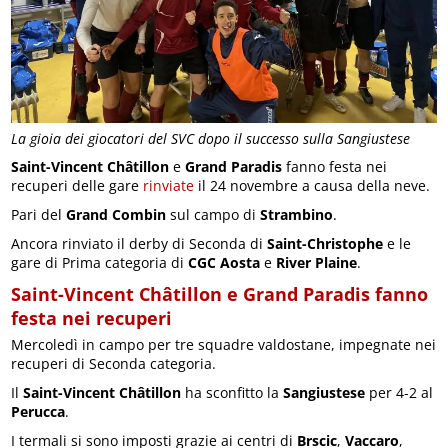
La gioia dei giocatori del SVC dopo il successo sulla Sangiustese
Saint-Vincent Châtillon
e
Grand Paradis
fanno festa nei
recuperi delle gare
rinviate
il 24 novembre a causa della neve.
Pari del
Grand Combin
sul campo di
Strambino
.
Ancora rinviato il derby di Seconda di
Saint-Christophe
e le
gare di Prima categoria di
CGC Aosta
e
River Plaine
.
Saint-Vincent Châtillon e Grand Paradis fanno
festa nei recuperi
Mercoledì in campo per tre squadre valdostane, impegnate nei
recuperi di Seconda categoria.
Il
Saint-Vincent Châtillon
ha sconfitto la
Sangiustese
per 4-2 al
Perucca
.
I termali si sono imposti grazie ai centri di
Brscic
,
Vaccaro
,