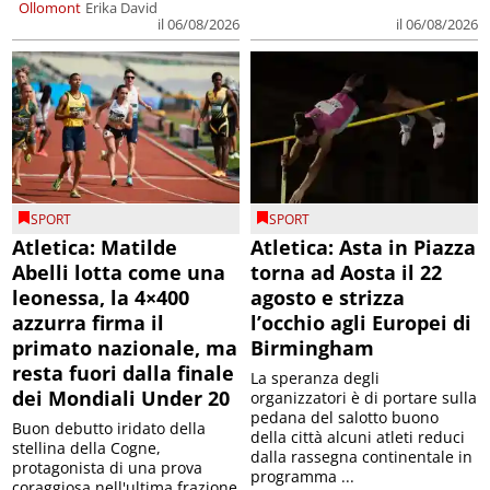
Ollomont
Erika David
il 06/08/2026
il 06/08/2026
SPORT
SPORT
Atletica: Matilde
Atletica: Asta in Piazza
Abelli lotta come una
torna ad Aosta il 22
leonessa, la 4×400
agosto e strizza
azzurra firma il
l’occhio agli Europei di
primato nazionale, ma
Birmingham
resta fuori dalla finale
La speranza degli
dei Mondiali Under 20
organizzatori è di portare sulla
pedana del salotto buono
Buon debutto iridato della
della città alcuni atleti reduci
stellina della Cogne,
dalla rassegna continentale in
protagonista di una prova
programma ...
coraggiosa nell'ultima frazione