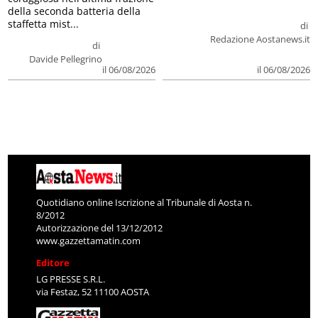
della seconda batteria della
staffetta mist...
di
Redazione Aostanews.it
di
Davide Pellegrino
il 06/08/2026
il 06/08/2026
Quotidiano online Iscrizione al Tribunale di Aosta n.
8/2012
Autorizzazione del 13/12/2012
www.gazzettamatin.com
Editore
LG PRESSE S.R.L.
via Festaz, 52 11100 AOSTA