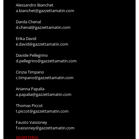
Alessandro Bianchet
a.bianchet@gazzettamatin.com
Danila Chenal
d.chenal@gazzettamatin.com
Erika David
e.david@gazzettamatin.com
Davide Pellegrino
d.pellegrino@gazzettamatin.com
Cinzia Timpano
c.timpano@gazzettamatin.com
Arianna Papalia
a.papalia@gazzettamatin.com
Thomas Piccot
t.piccot@gazzettamatin.com
Fausto Vassoney
f.vassoney@gazzettamatin.com
SEGRETERIA