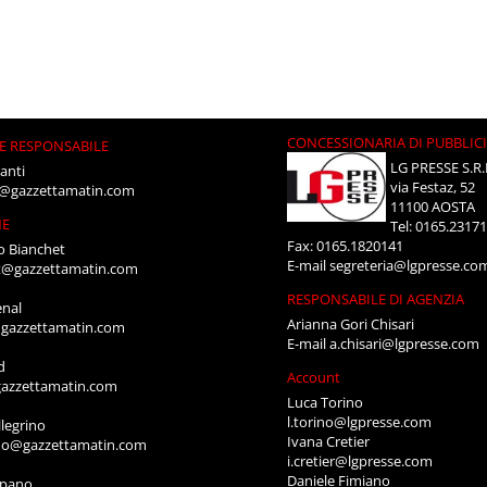
CONCESSIONARIA DI PUBBLIC
E RESPONSABILE
LG PRESSE S.R.
anti
via Festaz, 52
i@gazzettamatin.com
11100 AOSTA
NE
Tel: 0165.2317
Fax: 0165.1820141
o Bianchet
E-mail
segreteria@lgpresse.co
t@gazzettamatin.com
RESPONSABILE DI AGENZIA
enal
Arianna Gori Chisari
gazzettamatin.com
E-mail
a.chisari@lgpresse.com
d
Account
azzettamatin.com
Luca Torino
l.torino@lgpresse.com
legrino
Ivana Cretier
ino@gazzettamatin.com
i.cretier@lgpresse.com
Daniele Fimiano
mpano