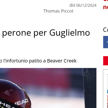
di
il
06/12/2024
n
Thomas Piccot
C
al perone per Guglielmo
o l'infortunio patito a Beaver Creek