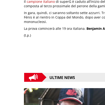
Il
campione italiano
di superG è caduto all’inizio d
composta al terzo prossimale del perone della gam
In gara, quindi, ci saranno soltanto sette azzurri. T
Fénis è al rientro in Coppa del Mondo, dopo aver co
mononucleosi.
La prova comincerà alle 19 ora italiana.
Benjamin A
(t.p.)
ULTIME NEWS