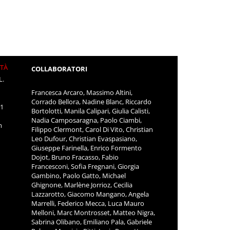
ITÀ
COLLABORATORI
L.
Francesca Arcaro, Massimo Altini,
Corrado Bellora, Nadine Blanc, Riccardo
11
Bortolotti, Manila Calipari, Giulia Calisti,
Nadia Camposaragna, Paolo Ciambi,
m
Filippo Clermont, Carol Di Vito, Christian
Leo Dufour, Christian Evaspasiano,
Giuseppe Farinella, Enrico Formento
Dojot, Bruno Fracasso, Fabio
Francesconi, Sofia Fregnani, Giorgia
Gambino, Paolo Gatto, Michael
Ghignone, Marlène Jorrioz, Cecilia
Lazzarotto, Giacomo Mangano, Angela
Marrelli, Federico Mecca, Luca Mauro
Melloni, Marc Montrosset, Matteo Nigra,
Sabrina Olibano, Emiliano Pala, Gabriele