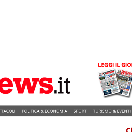
TTACOLI
POLITICA & ECONOMIA
SPORT
TURISMO & EVENTI
C