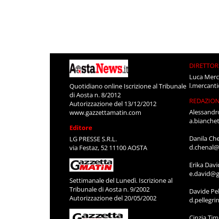
DIRETTOR
Luca Merc
l.mercant
Quotidiano online Iscrizione al Tribunale
di Aosta n. 8/2012
REDAZIO
Autorizzazione del 13/12/2012
Alessandr
www.gazzettamatin.com
a.bianche
Editore
Danila Ch
LG PRESSE S.R.L.
d.chenal@
via Festaz, 52 11100 AOSTA
Erika Davi
e.david@g
Settimanale del Lunedì. Iscrizione al
Tribunale di Aosta n. 9/2002
Davide Pel
Autorizzazione del 20/05/2002
d.pellegr
Cinzia Ti