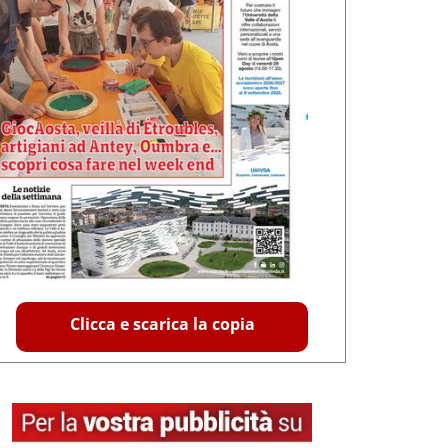
Clicca e scarica la copia