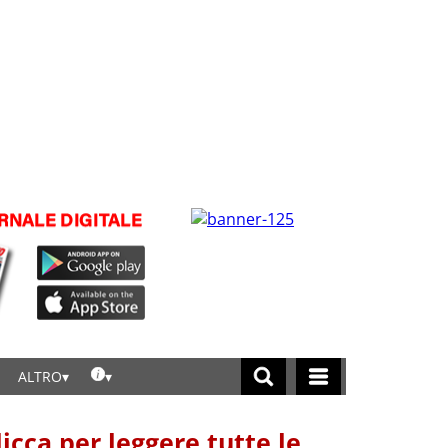
ALTRO
licca per leggere tutte le