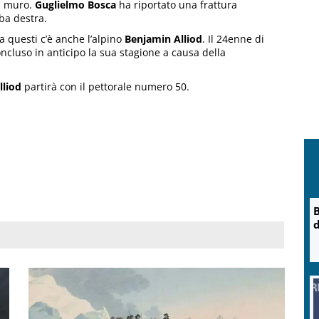
el muro.
Guglielmo Bosca
ha riportato una frattura
ba destra.
ra questi c’è anche l’alpino
Benjamin Alliod
. Il 24enne di
ncluso in anticipo la sua stagione a causa della
lliod
partirà con il pettorale numero 50.
B
d