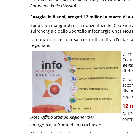
Autonoma Valle d'Aosta)
Energia: in 8 anni, erogati 12 milioni e mezzo di e
Sono stati inaugurati ieri i nuovi uffici del Coa Ener
sull’energia e dello Sportello Infoenergia Chez Nous
La nuova sede è la ex sala espositiva di via Festaz, a
regionale.
Di «n
Coa» 
Bert
di ri
Gli u
secon
diven
sopra
12 
Dal 2
(Foto Ufficio Stampa Regione VdA)
contr
energetico, a fronte di 200 richieste.