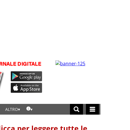
ALTRO
licca per leggere tutte le