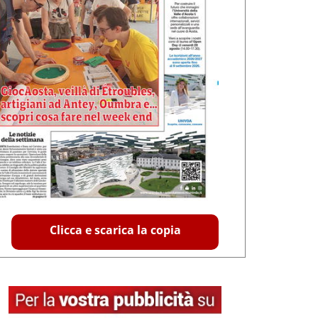
Clicca e scarica la copia