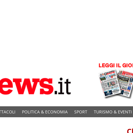
TTACOLI
POLITICA & ECONOMIA
SPORT
TURISMO & EVENTI
C