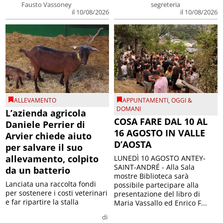
Fausto Vassoney
segreteria
il 10/08/2026
il 10/08/2026
ALLEVAMENTO
APPUNTAMENTI
,
OGGI &
DOMANI
L’azienda agricola
COSA FARE DAL 10 AL
Daniele Perrier di
16 AGOSTO IN VALLE
Arvier chiede aiuto
D’AOSTA
per salvare il suo
allevamento, colpito
LUNEDÌ 10 AGOSTO ANTEY-
SAINT-ANDRÉ - Alla Sala
da un batterio
mostre Biblioteca sarà
Lanciata una raccolta fondi
possibile partecipare alla
per sostenere i costi veterinari
presentazione del libro di
e far ripartire la stalla
Maria Vassallo ed Enrico F...
di