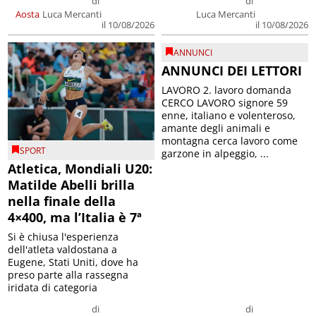
di
di
Luca Mercanti
Aosta
Luca Mercanti
il 10/08/2026
il 10/08/2026
ANNUNCI
ANNUNCI DEI LETTORI
LAVORO 2. lavoro domanda
CERCO LAVORO signore 59
enne, italiano e volenteroso,
amante degli animali e
montagna cerca lavoro come
SPORT
garzone in alpeggio, ...
Atletica, Mondiali U20:
Matilde Abelli brilla
nella finale della
4×400, ma l’Italia è 7ª
Si è chiusa l'esperienza
dell'atleta valdostana a
Eugene, Stati Uniti, dove ha
preso parte alla rassegna
iridata di categoria
di
di