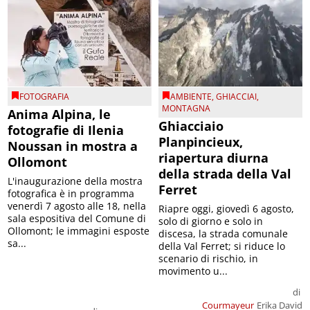
FOTOGRAFIA
AMBIENTE
,
GHIACCIAI
,
MONTAGNA
Anima Alpina, le
Ghiacciaio
fotografie di Ilenia
Planpincieux,
Noussan in mostra a
riapertura diurna
Ollomont
della strada della Val
L'inaugurazione della mostra
Ferret
fotografica è in programma
venerdì 7 agosto alle 18, nella
Riapre oggi, giovedì 6 agosto,
sala espositiva del Comune di
solo di giorno e solo in
Ollomont; le immagini esposte
discesa, la strada comunale
sa...
della Val Ferret; si riduce lo
scenario di rischio, in
movimento u...
di
Courmayeur
Erika David