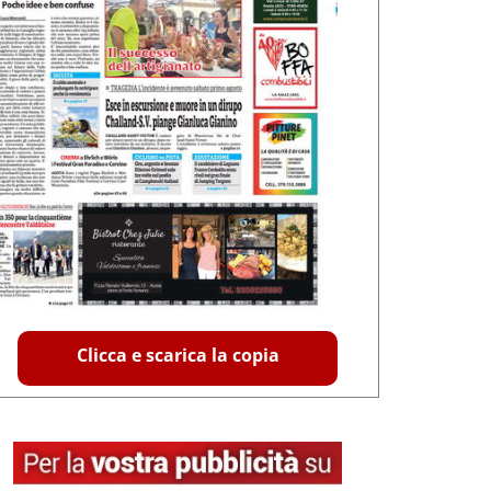
Clicca e scarica la copia