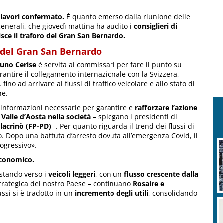
 lavori confermato.
È quanto emerso dalla riunione delle
enerali, che giovedì mattina ha audito i
consiglieri di
isce il traforo del Gran San Bernardo.
o del Gran San Bernardo
runo Cerise
è servita ai commissari per fare il punto su
garantire il collegamento internazionale con la Svizzera,
no ad arrivare ai flussi di traffico veicolare e allo stato di
ne.
le informazioni necessarie per garantire e
rafforzare l’azione
Valle d’Aosta nella società
– spiegano i presidenti di
lacrinò (FP-PD)
-. Per quanto riguarda il trend dei flussi di
to. Dopo una battuta d’arresto dovuta all’emergenza Covid, il
rogressivo».
economico.
ostando verso i
veicoli leggeri
, con un
flusso crescente dalla
strategica del nostro Paese – continuano
Rosaire e
ussi si è tradotto in un
incremento degli utili
, consolidando
i