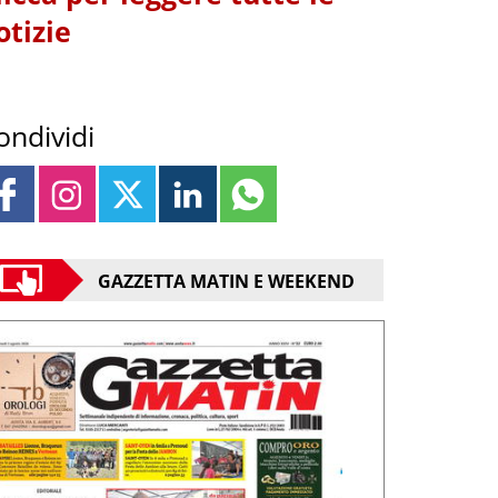
otizie
ondividi
GAZZETTA MATIN E WEEKEND