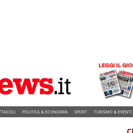
TTACOLI
POLITICA & ECONOMIA
SPORT
TURISMO & EVENTI
C