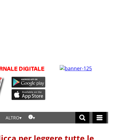
ALTRO
licca per leggere tutte le