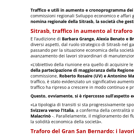
Traffico e utili in aumento e cronoprogramma dei
commissioni regionali Sviluppo economico e affari g
nomina regionale della Sitrasb, la società che gest
Sitrasb, traffico in aumento al trafor
E l’audizione di
Barbara Grange, Alexia Benato e B
diversi aspetti, dal ruolo strategico di Sitrasb nel 
passando per la situazione economica della società, fi
avanzamento dei lavori straordinari di manutenzio
«L’obiettivo della riunione era quello di acquisire 
della partecipazione di maggioranza della Regione 
commissione,
Roberto Rosaire (UV) e Antonino Ma
traffico, è stato evidenziato un significativo aumen
traffico ha ripreso a crescere in modo continuo e p
Questo, ovviamente, si è ripercosso sull’aspetto 
«La tipologia di transiti si sta progressivamente sp
Svizzera verso l’Italia
, a conferma della centralità 
Malacrinò
-. Parallelamente, il miglioramento dei fl
la solidità economica della società».
Traforo del Gran San Bernardo: i lavor