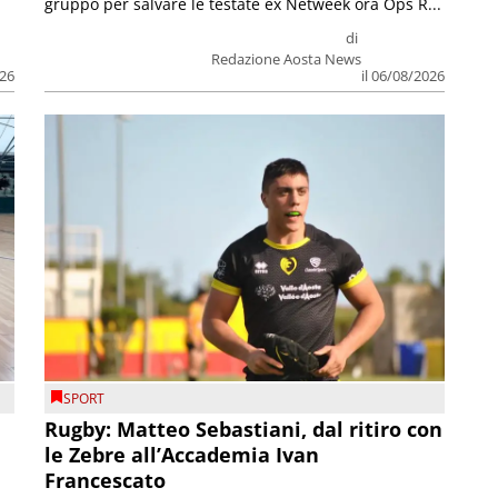
gruppo per salvare le testate ex Netweek ora Ops R...
di
Redazione Aosta News
026
il 06/08/2026
SPORT
Rugby: Matteo Sebastiani, dal ritiro con
le Zebre all’Accademia Ivan
Francescato