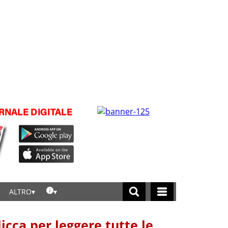
ALTRO
licca per leggere tutte le