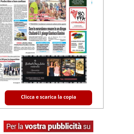
Clicca e scarica la copia