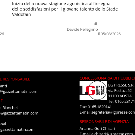
Inizio della nuova stagione agonistica all'insegna
delle soddisfazioni per il giovane talento dello Stade
Valdôtain
di
Davide Pellegrino
026
il 05/08/2026
CONCESSIONARIA DI PUBBLIC
E RESPONSABILE
LG PRESSE S.R.
anti
via Festaz, 52
i@gazzettamatin.com
11100 AOSTA
NE
Tel: 0165.2317
Fax: 0165.1820141
o Bianchet
E-mail
segreteria@lgpresse.co
t@gazzettamatin.com
RESPONSABILE DI AGENZIA
enal
Arianna Gori Chisari
gazzettamatin.com
E-mail
a.chisari@lgpresse.com