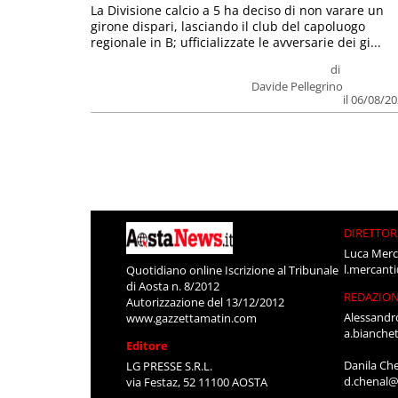
La Divisione calcio a 5 ha deciso di non varare un
girone dispari, lasciando il club del capoluogo
regionale in B; ufficializzate le avversarie dei gi...
di
Davide Pellegrino
il 06/08/2
DIRETTOR
Luca Merc
l.mercant
Quotidiano online Iscrizione al Tribunale
di Aosta n. 8/2012
REDAZIO
Autorizzazione del 13/12/2012
Alessandr
www.gazzettamatin.com
a.bianche
Editore
Danila Ch
LG PRESSE S.R.L.
d.chenal@
via Festaz, 52 11100 AOSTA