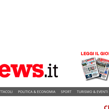
TTACOLI
POLITICA & ECONOMIA
SPORT
TURISMO & EVENTI
C