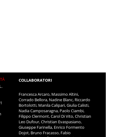
ITÀ
COLLABORATORI
L.
Francesca Arcaro, Massimo Altini,
Corrado Bellora, Nadine Blanc, Riccardo
11
Bortolotti, Manila Calipari, Giulia Calisti,
Nadia Camposaragna, Paolo Ciambi,
m
Filippo Clermont, Carol Di Vito, Christian
Leo Dufour, Christian Evaspasiano,
Giuseppe Farinella, Enrico Formento
Dojot, Bruno Fracasso, Fabio