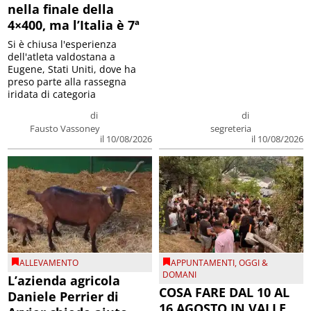
nella finale della
4×400, ma l’Italia è 7ª
Si è chiusa l'esperienza
dell'atleta valdostana a
Eugene, Stati Uniti, dove ha
preso parte alla rassegna
iridata di categoria
di
di
Fausto Vassoney
segreteria
il 10/08/2026
il 10/08/2026
ALLEVAMENTO
APPUNTAMENTI
,
OGGI &
DOMANI
L’azienda agricola
COSA FARE DAL 10 AL
Daniele Perrier di
16 AGOSTO IN VALLE