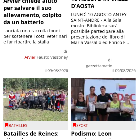
Arvier chiede aiuto
D’AOSTA
per salvare il suo
allevamento, colpito
LUNEDÌ 10 AGOSTO ANTEY-
SAINT-ANDRÉ - Alla Sala
da un batterio
mostre Biblioteca sarà
Lanciata una raccolta fondi
possibile partecipare alla
per sostenere i costi veterinari
presentazione del libro di
e far ripartire la stalla
Maria Vassallo ed Enrico F...
di
Arvier
Fausto Vassoney
di
gazzettamatin
il 09/08/2026
il 09/08/2026
BATAILLES
SPORT
Batailles de Reines:
Podismo: Leon