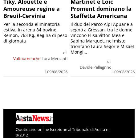
Tiky, Alouette e
Martinet e Loic
Amoureuse regine a
Proment dominano la
Breuil-Cervinia
Staffetta Americana
Per la seconda eliminatoria
Il duo del Parco Alpi Apuane a
estiva, in arena 84 bovine.
segno a Gressan, tra le donne
Reinon, 763 Kg, Regina di peso
vincono Elisa Vitton Mea e
di giornata
Sabina Marquet, nel misto
trionfano Laura Segor e Mikael
Mongi...
di
Valtournenche
Luca Mercanti
di
Davide Pellegrino
il 09/08/2026
il 09/08/2026
Quotidiano online Iscrizione al Tribunale di Aosta n.
8/2012