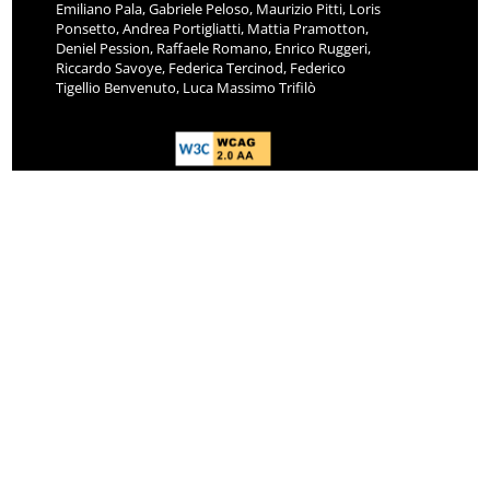
Emiliano Pala, Gabriele Peloso, Maurizio Pitti, Loris
Ponsetto, Andrea Portigliatti, Mattia Pramotton,
Deniel Pession, Raffaele Romano, Enrico Ruggeri,
Riccardo Savoye, Federica Tercinod, Federico
Tigellio Benvenuto, Luca Massimo Trifilò