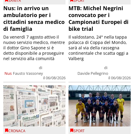
SANITÀ
SPORT
Nus: in arrivo un
MTB: Michel Negrini
ambulatorio per i
convocato per i
cittadini senza medico
Campionati Europei di
di famiglia
bike trial
Da venerdì 7 agosto attivo il
Il valdostano, 24° nella tappa
nuovo servizio medico, mentre
polacca di Coppa del Mondo,
il dottor Gino Sapone si è
sarà al via della rassegna
detto disponibile a proseguire
continentale che scatta oggi a
nel servizio alla comunità
Valberg
di
di
Nus
Fausto Vassoney
Davide Pellegrino
il 06/08/2026
il 06/08/2026
CRONACA
SPORT