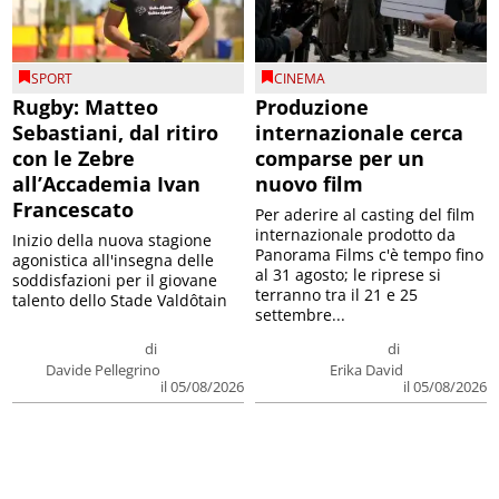
SPORT
CINEMA
Rugby: Matteo
Produzione
Sebastiani, dal ritiro
internazionale cerca
con le Zebre
comparse per un
all’Accademia Ivan
nuovo film
Francescato
Per aderire al casting del film
internazionale prodotto da
Inizio della nuova stagione
Panorama Films c'è tempo fino
agonistica all'insegna delle
al 31 agosto; le riprese si
soddisfazioni per il giovane
terranno tra il 21 e 25
talento dello Stade Valdôtain
settembre...
di
di
Davide Pellegrino
Erika David
il 05/08/2026
il 05/08/2026