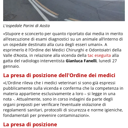
L'ospedale Parini di Aosta
«Stupore e sconcerto per quanto riportato dai media in merito
all’esecuzione di esami diagnostici su un animale all’interno di
un ospedale destinato alla cura degli esseri umani». A
esprimerlo è l’Ordine dei Medici Chirurghi e Odontoiatri della
Valle d’Aosta, in relazione alla vicenda della
tac eseguita
alla
gatta del radiologo interventista
Gianluca Fanelli
, lunedì 27
gennaio.
La presa di posizione dell’Ordine dei medici
«L’Ordine rileva che i medici veterinari si sono già espressi
pubblicamente sulla vicenda e conferma che la competenza in
materia appartiene esclusivamente a loro – si legge in una
nota -. Attualmente, sono in corso indagini da parte degli
organi preposti per verificare l’eventuale violazione di
regolamenti sanitari, protocolli di sicurezza e norme igieniche,
fondamentali per prevenire contaminazioni».
La presa di posizione