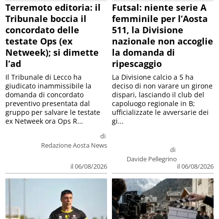
Terremoto editoria: il
Futsal: niente serie A
Tribunale boccia il
femminile per l’Aosta
concordato delle
511, la Divisione
testate Ops (ex
nazionale non accoglie
Netweek); si dimette
la domanda di
l’ad
ripescaggio
Il Tribunale di Lecco ha
La Divisione calcio a 5 ha
giudicato inammissibile la
deciso di non varare un girone
domanda di concordato
dispari, lasciando il club del
preventivo presentata dal
capoluogo regionale in B;
gruppo per salvare le testate
ufficializzate le avversarie dei
ex Netweek ora Ops R...
gi...
di
Redazione Aosta News
di
Davide Pellegrino
il 06/08/2026
il 06/08/2026