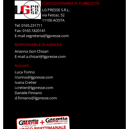
CONCESSIONARIA DI PUBBLICITÀ
LG PRESSE S.R.L.
via Festaz, 52
11100 AOSTA
Tel: 0165.231711
Fax: 0165.1820141
E-mail
segreteria@lgpresse.com
RESPONSABILE DI AGENZIA
Arianna Gori Chisari
E-mail
a.chisari@lgpresse.com
Account
Luca Torino
l.torino@lgpresse.com
Ivana Cretier
i.cretier@lgpresse.com
Daniele Fimiano
d.fimiano@lgpresse.com