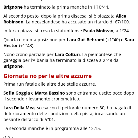
Brignone
ha terminato la prima manche in 1’10″44.
Al secondo posto, dopo la prima discesa, si è piazzata
Alice
Robinson
. La neozelandese ha accusato un ritardo di 67/100.
In terza piazza si trova la statunitense
Paula Moltzan
, a 1″24.
Quarta e quinta posizione per
Lara Gut-Behrami
(+1″40) e
Sara
Hector
(+1″43).
Nono crono parziale per
Lara Colturi
. La piemontese che
gareggia per l’Albania ha terminato la discesa a 2″48 da
Brignone
.
Giornata no per le altre azzurre
Prima run fatale alle altre due stelle azzurre.
Sofia Goggia
e
Marta Bassino
sono entrambe uscite poco dopo
il secondo rilevamento cronometrico.
Lara Della Mea
, scesa con il pettorale numero 30, ha pagato il
deterioramento delle condizioni della pista, incassando un
pesante distacco di 5″01.
La seconda manche è in programma alle 13.15.
(t.p.)