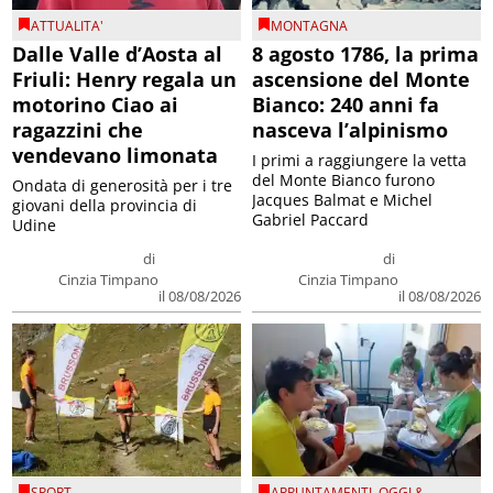
ATTUALITA'
MONTAGNA
Dalle Valle d’Aosta al
8 agosto 1786, la prima
Friuli: Henry regala un
ascensione del Monte
motorino Ciao ai
Bianco: 240 anni fa
ragazzini che
nasceva l’alpinismo
vendevano limonata
I primi a raggiungere la vetta
del Monte Bianco furono
Ondata di generosità per i tre
Jacques Balmat e Michel
giovani della provincia di
Gabriel Paccard
Udine
di
di
Cinzia Timpano
Cinzia Timpano
il 08/08/2026
il 08/08/2026
SPORT
APPUNTAMENTI
,
OGGI &