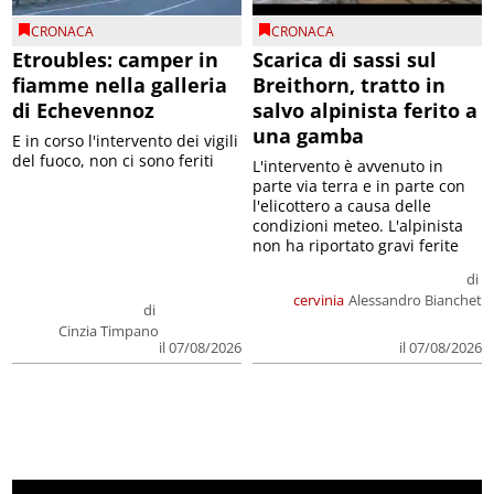
CRONACA
CRONACA
Etroubles: camper in
Scarica di sassi sul
fiamme nella galleria
Breithorn, tratto in
di Echevennoz
salvo alpinista ferito a
una gamba
E in corso l'intervento dei vigili
del fuoco, non ci sono feriti
L'intervento è avvenuto in
parte via terra e in parte con
l'elicottero a causa delle
condizioni meteo. L'alpinista
non ha riportato gravi ferite
di
cervinia
Alessandro Bianchet
di
Cinzia Timpano
il 07/08/2026
il 07/08/2026