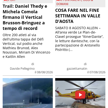
DOMANI
Trail: Daniel Thedy e
COSA FARE NEL FINE
Michela Comola
SETTIMANA IN VALLE
firmano il Vertical
D’AOSTA
Brusson-Bringuez a
tempo di record
SABATO 8 AGOSTO ALLEIN –
All’area verde Le Plan-de-
Oltre 200 atleti al via
Clavel prosegue “ItinerDante”,
dell'ultima tappa del Défì
le letture dantesche, con la
Vertical, sul podio anche
partecipazione di Antonello
Mathieu Brunod, Alex
Pistritto (...
Noussan, Miriam Di Vincenzo
e Kaitlin Allen
di
di
Davide Pellegrino
gazzettamatin
il 08/08/2026
il 07/08/2026