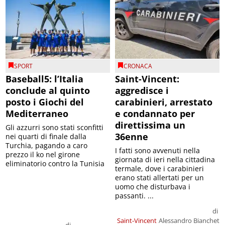
SPORT
CRONACA
Baseball5: l’Italia
Saint-Vincent:
conclude al quinto
aggredisce i
posto i Giochi del
carabinieri, arrestato
Mediterraneo
e condannato per
direttissima un
Gli azzurri sono stati sconfitti
36enne
nei quarti di finale dalla
Turchia, pagando a caro
I fatti sono avvenuti nella
prezzo il ko nel girone
giornata di ieri nella cittadina
eliminatorio contro la Tunisia
termale, dove i carabinieri
erano stati allertati per un
uomo che disturbava i
passanti. ...
di
Saint-Vincent
Alessandro Bianchet