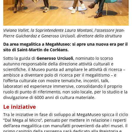
Viviana Vallet, la Soprintendente Laura Montani, l'assessore Jean-
Pierre Guichardaz e Generoso Urciuoli, direttore della struttura
Da area megalitica a MegaMuseo: si apre una nuova era per il
sito di Saint-Martin de Corléans.
Sotto la guida di
Generoso Urciuoli
, nominato lo scorso
autunno responsabile della direzione attività culturali e
scientifiche, il Museo punta ad ampliare le attività di ricerca –
ambisce a diventare polo di ricerca per il megalitismo – e
l’offerta culturale con mostre tematiche, incontri, talk,
laboratori ed esperienze immersive, consolidando il proprio
ruolo di punto di riferimento, non solo locale, per lo studio e la
divulgazione di 6000 anni di cultura materiale.
Le iniziative
Tra le iniziative in fase di sviluppo al MegaMuseo spicca il ciclo
“Dal Mega al Micro”, pensato per mettere in relazione i reperti
dell’area megalitica con manufatti provenienti da altri musei. Il
primo capitolo della rassegna sarà dedicato alla Preistoria e