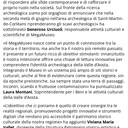
di rispondere alle sfide contemporanee e di rafforzare il
proprio ruolo nella società. Sul fronte della ricerca
archeologica siamo poi orgogliosi di annunciare che nella
seconda metà di giugno nell’area archeologica di Saint-Martin-
de-Corléans riprenderanno gli scavi archeologici» ha
sottolineato
Generoso Urciuoli
, responsabile attività culturali e
scientifiche di MegaMuseo.
«Il MegaMuseo nasce come un punto di connessione tra la
storia e il territorio, ma anche tra il nostro più remoto passato,
il presente e un futuro ricco di obiettivi stimolanti: innanzitutto
è nostra intenzione offrire una chiave di lettura innovativa per
comprendere l’identità archeologica della Valle d’Aosta,
integrando il Museo in un sistema più ampio di siti storici e
culturali, anche al fine di evidenziare come questa regione, sin
da epoche preistoriche, sia sempre stata una terra di passaggi,
incontri, scambi e fruttuose contaminazioni» ha puntualizzato
Laura Montani
, Soprintendente per i Beni e le attività culturali
della Valle d’Aosta.
«L’obiettivo che ci poniamo è quello di creare sinergie tra le
realtà regionali, promuovendo progetti innovativi e strumenti
digitali che rendano più accessibile il patrimonio storico
culturale della nostra regione» ha aggiunto
Viviana Maria
Vallet
, dirigente della Struttura Patrimonio storico-artistico e