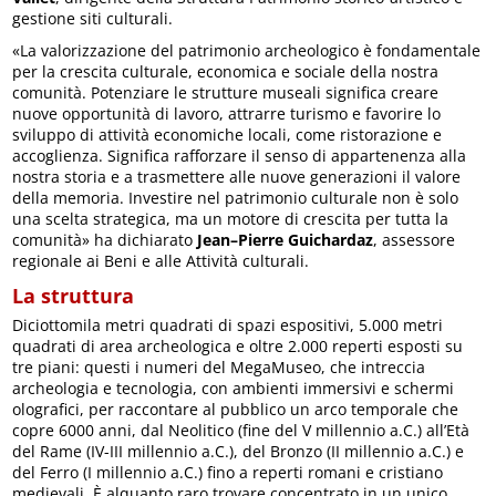
gestione siti culturali.
«La valorizzazione del patrimonio archeologico è fondamentale
per la crescita culturale, economica e sociale della nostra
comunità. Potenziare le strutture museali significa creare
nuove opportunità di lavoro, attrarre turismo e favorire lo
sviluppo di attività economiche locali, come ristorazione e
accoglienza. Significa rafforzare il senso di appartenenza alla
nostra storia e a trasmettere alle nuove generazioni il valore
della memoria. Investire nel patrimonio culturale non è solo
una scelta strategica, ma un motore di crescita per tutta la
comunità» ha dichiarato
Jean–Pierre Guichardaz
, assessore
regionale ai Beni e alle Attività culturali.
La struttura
Diciottomila metri quadrati di spazi espositivi, 5.000 metri
quadrati di area archeologica e oltre 2.000 reperti esposti su
tre piani: questi i numeri del MegaMuseo, che intreccia
archeologia e tecnologia, con ambienti immersivi e schermi
olografici, per raccontare al pubblico un arco temporale che
copre 6000 anni, dal Neolitico (fine del V millennio a.C.) all’Età
del Rame (IV-III millennio a.C.), del Bronzo (II millennio a.C.) e
del Ferro (I millennio a.C.) fino a reperti romani e cristiano
medievali. È alquanto raro trovare concentrato in un unico