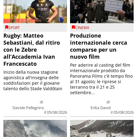
SPORT
CINEMA
Rugby: Matteo
Produzione
Sebastiani, dal ritiro
internazionale cerca
con le Zebre
comparse per un
all’Accademia Ivan
nuovo film
Francescato
Per aderire al casting del film
internazionale prodotto da
Inizio della nuova stagione
Panorama Films c'è tempo fino
agonistica all'insegna delle
al 31 agosto; le riprese si
soddisfazioni per il giovane
terranno tra il 21 e 25
talento dello Stade Valdôtain
settembre...
di
di
Davide Pellegrino
Erika David
il 05/08/2026
il 05/08/2026