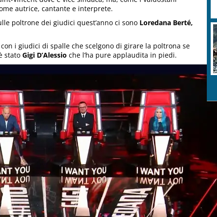
me autrice, cantante e interprete.
lle poltrone dei giudici quest’anno ci sono
Loredana Berté,
R
c
con i giudici di spalle che scelgono di girare la poltrona se
 è stato
Gigi D’Alessio
che l’ha pure applaudita in piedi.