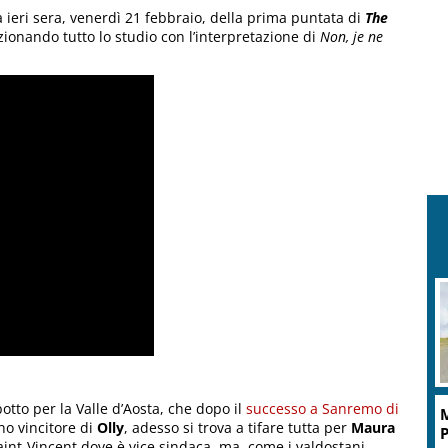
a ieri sera, venerdì 21 febbraio, della prima puntata di
The
ozionando tutto lo studio con l’interpretazione di
Non, je ne
M
g
P
botto per la Valle d’Aosta, che dopo il
successo a Sanremo di
l
no vincitore di
Olly
, adesso si trova a tifare tutta per
Maura
a Saint-Vincent dove è vice sindaca, ma, come i valdostani