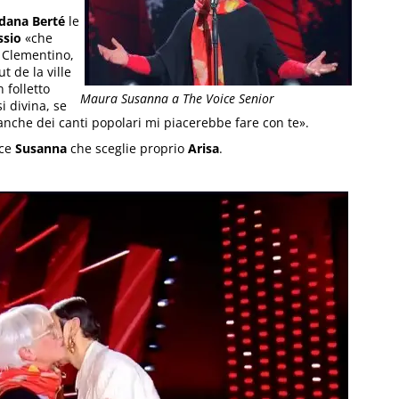
dana Berté
le
ssio
«che
 Clementino,
t de la ville
 folletto
Maura Susanna a The Voice Senior
 divina, se
anche dei canti popolari mi piacerebbe fare con te».
ice
Susanna
che sceglie proprio
Arisa
.