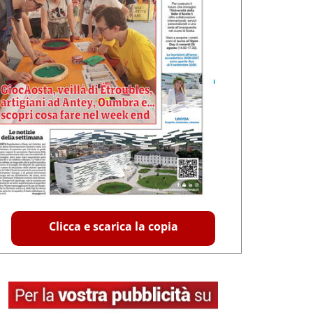
Clicca e scarica la copia