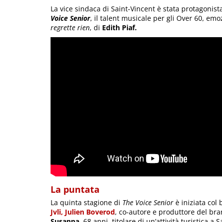
La vice sindaca di Saint-Vincent è stata protagonist
Voice Senior
, il talent musicale per gli Over 60, em
regrette rien
, di
Edith Piaf.
La puntata
La quinta stagione di
The Voice Senior
è iniziata col 
Jvli, Julien Boverod
, co-autore e produttore del bra
Susanna
, 68 anni, titolare di un’attività turistica 