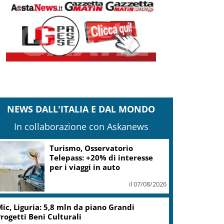
NEWS DALL'ITALIA E DAL MONDO
In collaborazione con Askanews
arcinelle, Manildo: tragedia che richiama
aranzia sicurezza
il 07/08/2026
rovince, Braidotti (Pd): per Friuli continua
a presa in giro