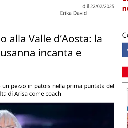
di
il
22/02/2025
n
Erika David
C
 alla Valle d’Aosta: la
Susanna incanta e
re un pezzo in patois nella prima puntata del
elta di Arisa come coach