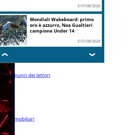
il 07/08/2026
.Fvg, Lenarduzzi (Pd): svolta immediata
ontro declino
il 07/08/2026
❮
❯