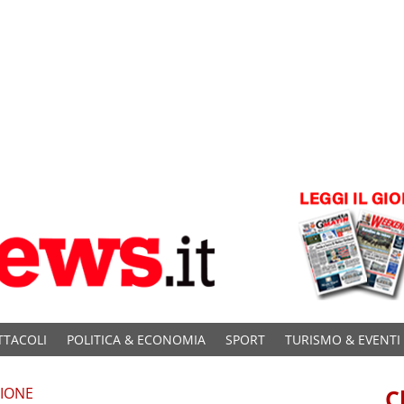
TTACOLI
POLITICA & ECONOMIA
SPORT
TURISMO & EVENTI
SIONE
C