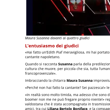
Maura Susanna davanti ai quattro giudici
L’entusiasmo dei giudici
«Hai fatto un’Edith Piaf meravigliosa, mi hai portato
cantante napoletano.
Quando si racconta
Susanna
parla della predilezio
cultura che muore, per piccola che sia, tutta l’uman
francoprovenzale».
Imbracciando la chitarra
Maura Susanna
improvvisa
«Perché non hai fatto la cantante? Sei pazzesca!» le
«In realtà sono molto timida, ma adesso che sono d
boomer non me ne può fregare proprio niente!» repli
valdostana che è stata accompagnata in trasmissio
amici, tra cui
Liliana Bertolo Boniface
, e la compag