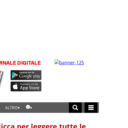
ALTRO
licca per leggere tutte le