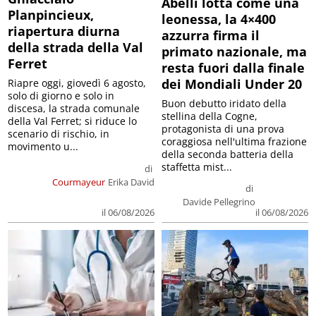
Abelli lotta come una
Planpincieux,
leonessa, la 4×400
riapertura diurna
azzurra firma il
della strada della Val
primato nazionale, ma
Ferret
resta fuori dalla finale
dei Mondiali Under 20
Riapre oggi, giovedì 6 agosto,
solo di giorno e solo in
Buon debutto iridato della
discesa, la strada comunale
stellina della Cogne,
della Val Ferret; si riduce lo
protagonista di una prova
scenario di rischio, in
coraggiosa nell'ultima frazione
movimento u...
della seconda batteria della
staffetta mist...
di
Courmayeur
Erika David
di
Davide Pellegrino
il 06/08/2026
il 06/08/2026