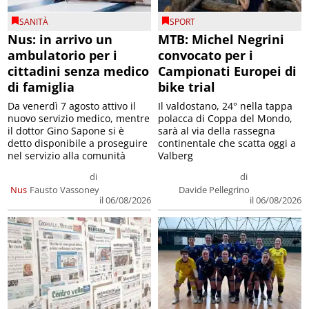
SANITÀ
SPORT
Nus: in arrivo un
MTB: Michel Negrini
ambulatorio per i
convocato per i
cittadini senza medico
Campionati Europei di
di famiglia
bike trial
Da venerdì 7 agosto attivo il
Il valdostano, 24° nella tappa
nuovo servizio medico, mentre
polacca di Coppa del Mondo,
il dottor Gino Sapone si è
sarà al via della rassegna
detto disponibile a proseguire
continentale che scatta oggi a
nel servizio alla comunità
Valberg
di
di
Nus
Fausto Vassoney
Davide Pellegrino
il 06/08/2026
il 06/08/2026