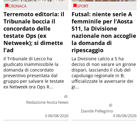
CRONACA
SPORT
Terremoto editoria: il
Futsal: niente serie A
Tribunale boccia il
femminile per l’Aosta
concordato delle
511, la Divisione
testate Ops (ex
nazionale non accoglie
Netweek); si dimette
la domanda di
l’ad
ripescaggio
Il Tribunale di Lecco ha
La Divisione calcio a 5 ha
giudicato inammissibile la
deciso di non varare un girone
domanda di concordato
dispari, lasciando il club del
preventivo presentata dal
capoluogo regionale in B;
gruppo per salvare le testate
ufficializzate le avversarie dei
ex Netweek ora Ops R...
gi...
di
Redazione Aosta News
di
Davide Pellegrino
il 06/08/2026
il 06/08/2026