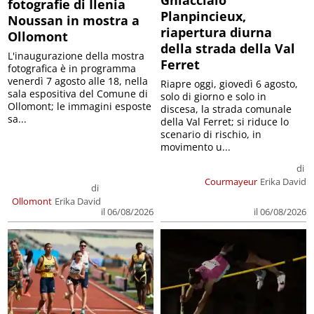
Ghiacciaio
fotografie di Ilenia
Planpincieux,
Noussan in mostra a
riapertura diurna
Ollomont
della strada della Val
L'inaugurazione della mostra
Ferret
fotografica è in programma
venerdì 7 agosto alle 18, nella
Riapre oggi, giovedì 6 agosto,
sala espositiva del Comune di
solo di giorno e solo in
Ollomont; le immagini esposte
discesa, la strada comunale
sa...
della Val Ferret; si riduce lo
scenario di rischio, in
movimento u...
di
Courmayeur
Erika David
di
Ollomont
Erika David
il 06/08/2026
il 06/08/2026