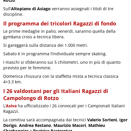
Rotzo
.
Sull’
Altopiano di Asiago
verranno assegnati i titoli di tre
discipline.
Il programma dei tricolori Ragazzi di fondo
Le prime medaglie in palio, venerdì, saranno quella della
gymkana cross a tecnica libera.
Si gareggerà sulla distanza dei 1.000 metri.
Sabato è in programma l’individuale sempre skating.
I maschi si sfideranno sui 5 chilometri, uno in più di quanto
previsto per le femmine.
Domenica chiusura con la staffetta mista a tecnica classica
4×3.3 km.
I 26 valdostani per gli Italiani Ragazzi di
Campolongo di Rotzo
L’
Asiva
ha ufficializzato i 26 convocati per i Campionati Italiani
Ragazzi.
La comitiva sarà accompagnata dai tecnici
Valerio Sorteni
,
Igor
Dorigo
,
Andrea Restano
,
Maurizio Macori
,
Mathieu
Charbonnier
e
Beatrice Bastrentaz
.