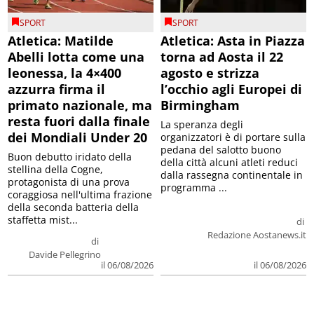
SPORT
SPORT
Atletica: Matilde
Atletica: Asta in Piazza
Abelli lotta come una
torna ad Aosta il 22
leonessa, la 4×400
agosto e strizza
azzurra firma il
l’occhio agli Europei di
primato nazionale, ma
Birmingham
resta fuori dalla finale
La speranza degli
dei Mondiali Under 20
organizzatori è di portare sulla
pedana del salotto buono
Buon debutto iridato della
della città alcuni atleti reduci
stellina della Cogne,
dalla rassegna continentale in
protagonista di una prova
programma ...
coraggiosa nell'ultima frazione
della seconda batteria della
staffetta mist...
di
Redazione Aostanews.it
di
Davide Pellegrino
il 06/08/2026
il 06/08/2026