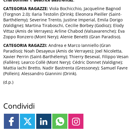
CATEGORIA RAGAZZE:
Viola Bochicchio, Jacqueline Bagnod
(Torgnon 2.0); Ilaria Testolin (Drink); Eleonora Pieiller (Saint-
Barthélemy); Severine Trento, Justine Imperial, Emila Dorigo
(Valdigne); Martina Tiraboschi, Cecilie Borbey (Godioz); Elody
Vittaz (Amis de Verrayes); Arline Chabod (Valsavarenche); Eva
Zoppo Ronzero (Mont Nery); Alenie Benetti (Gran Paradiso).
CATEGORIA RAGAZZI:
Andrea e Marco Ianniello (Gran
Paradiso); Noah Desayeux (Amis de Verrayes); Joel Nicoletta,
Xavier Perrin (Saint-Barthélemy); Thierry Beseval, Filippo Vesan
(Fallère); Learco Collè (Mont Nery); Cédric Donnet (Valdigne);
Mattia Iachi Bretto, Nadir Bastrenta (Gressoney); Samuel Favre
(Pollein); Alessandro Giannini (Drink).
(d.p.)
Condividi