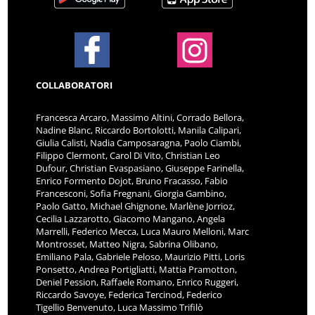
COLLABORATORI
Francesca Arcaro, Massimo Altini, Corrado Bellora,
Nadine Blanc, Riccardo Bortolotti, Manila Calipari,
Giulia Calisti, Nadia Camposaragna, Paolo Ciambi,
Filippo Clermont, Carol Di Vito, Christian Leo
Dufour, Christian Evaspasiano, Giuseppe Farinella,
Enrico Formento Dojot, Bruno Fracasso, Fabio
Francesconi, Sofia Fregnani, Giorgia Gambino,
Paolo Gatto, Michael Ghignone, Marlène Jorrioz,
Cecilia Lazzarotto, Giacomo Mangano, Angela
Marrelli, Federico Mecca, Luca Mauro Melloni, Marc
Montrosset, Matteo Nigra, Sabrina Olibano,
Emiliano Pala, Gabriele Peloso, Maurizio Pitti, Loris
Ponsetto, Andrea Portigliatti, Mattia Pramotton,
Deniel Pession, Raffaele Romano, Enrico Ruggeri,
Riccardo Savoye, Federica Tercinod, Federico
Tigellio Benvenuto, Luca Massimo Trifilò