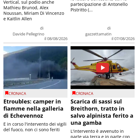
Vertical, sul podio anche
partecipazione di Antonello
Mathieu Brunod, Alex
Pistritto (...
Noussan, Miriam Di Vincenzo
e Kaitlin Allen
di
di
Davide Pellegrino
gazzettamatin
il 08/08/2026
il 07/08/2026
CRONACA
CRONACA
Etroubles: camper in
Scarica di sassi sul
fiamme nella galleria
Breithorn, tratto in
di Echevennoz
salvo alpinista ferito a
una gamba
E in corso l'intervento dei vigili
del fuoco, non ci sono feriti
L'intervento è avvenuto in
parte via terra e in parte con