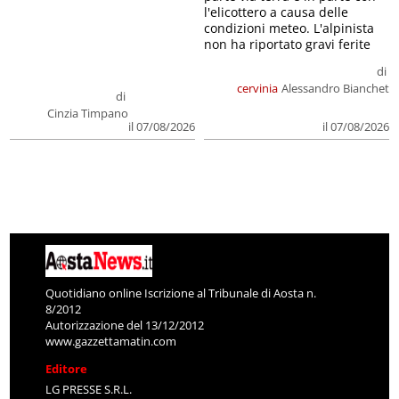
l'elicottero a causa delle
condizioni meteo. L'alpinista
non ha riportato gravi ferite
di
cervinia
Alessandro Bianchet
di
Cinzia Timpano
il 07/08/2026
il 07/08/2026
Quotidiano online Iscrizione al Tribunale di Aosta n.
8/2012
Autorizzazione del 13/12/2012
www.gazzettamatin.com
Editore
LG PRESSE S.R.L.