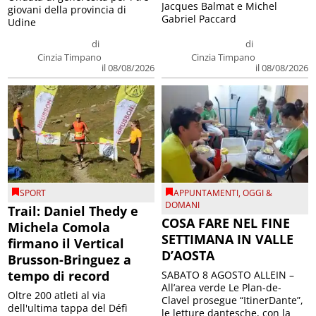
Jacques Balmat e Michel
giovani della provincia di
Gabriel Paccard
Udine
di
di
Cinzia Timpano
Cinzia Timpano
il 08/08/2026
il 08/08/2026
SPORT
APPUNTAMENTI
,
OGGI &
DOMANI
Trail: Daniel Thedy e
COSA FARE NEL FINE
Michela Comola
SETTIMANA IN VALLE
firmano il Vertical
D’AOSTA
Brusson-Bringuez a
tempo di record
SABATO 8 AGOSTO ALLEIN –
All’area verde Le Plan-de-
Oltre 200 atleti al via
Clavel prosegue “ItinerDante”,
dell'ultima tappa del Défì
le letture dantesche, con la