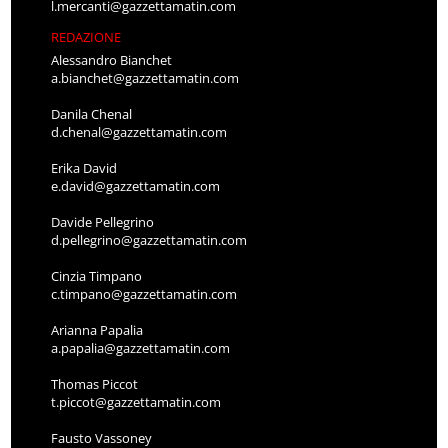
l.mercanti@gazzettamatin.com
REDAZIONE
Alessandro Bianchet
a.bianchet@gazzettamatin.com
Danila Chenal
d.chenal@gazzettamatin.com
Erika David
e.david@gazzettamatin.com
Davide Pellegrino
d.pellegrino@gazzettamatin.com
Cinzia Timpano
c.timpano@gazzettamatin.com
Arianna Papalia
a.papalia@gazzettamatin.com
Thomas Piccot
t.piccot@gazzettamatin.com
Fausto Vassoney