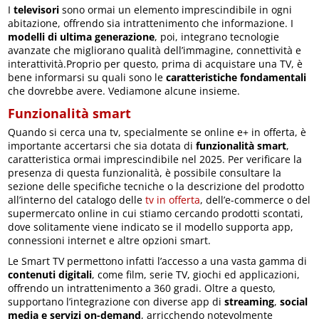
I
televisori
sono ormai un elemento imprescindibile in ogni
abitazione, offrendo sia intrattenimento che informazione. I
modelli di ultima generazione
, poi, integrano tecnologie
avanzate che migliorano qualità dell’immagine, connettività e
interattività.Proprio per questo, prima di acquistare una TV, è
bene informarsi su quali sono le
caratteristiche fondamentali
che dovrebbe avere. Vediamone alcune insieme.
Funzionalità smart
Quando si cerca una tv, specialmente se online e+ in offerta, è
importante accertarsi che sia dotata di
funzionalità smart
,
caratteristica ormai imprescindibile nel 2025. Per verificare la
presenza di questa funzionalità, è possibile consultare la
sezione delle specifiche tecniche o la descrizione del prodotto
all’interno del catalogo delle
tv in offerta
, dell’e-commerce o del
supermercato online in cui stiamo cercando prodotti scontati,
dove solitamente viene indicato se il modello supporta app,
connessioni internet e altre opzioni smart.
Le Smart TV permettono infatti l’accesso a una vasta gamma di
contenuti digitali
, come film, serie TV, giochi ed applicazioni,
offrendo un intrattenimento a 360 gradi. Oltre a questo,
supportano l’integrazione con diverse app di
streaming
,
social
media e servizi on-demand
, arricchendo notevolmente