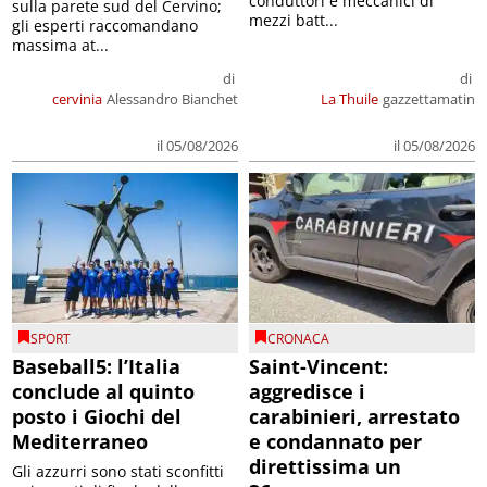
conduttori e meccanici di
sulla parete sud del Cervino;
mezzi batt...
gli esperti raccomandano
massima at...
di
di
cervinia
Alessandro Bianchet
La Thuile
gazzettamatin
il 05/08/2026
il 05/08/2026
SPORT
CRONACA
Baseball5: l’Italia
Saint-Vincent:
conclude al quinto
aggredisce i
posto i Giochi del
carabinieri, arrestato
Mediterraneo
e condannato per
direttissima un
Gli azzurri sono stati sconfitti