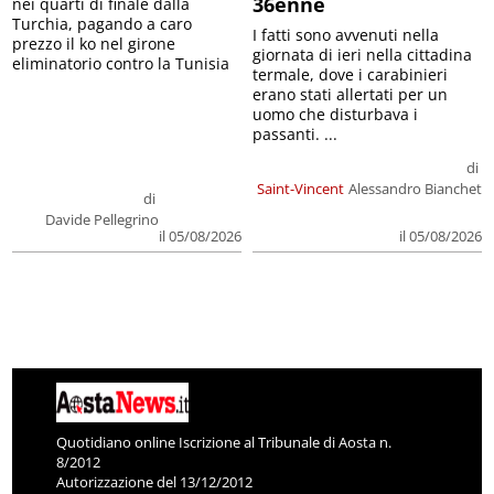
36enne
nei quarti di finale dalla
Turchia, pagando a caro
I fatti sono avvenuti nella
prezzo il ko nel girone
giornata di ieri nella cittadina
eliminatorio contro la Tunisia
termale, dove i carabinieri
erano stati allertati per un
uomo che disturbava i
passanti. ...
di
Saint-Vincent
Alessandro Bianchet
di
Davide Pellegrino
il 05/08/2026
il 05/08/2026
Quotidiano online Iscrizione al Tribunale di Aosta n.
8/2012
Autorizzazione del 13/12/2012