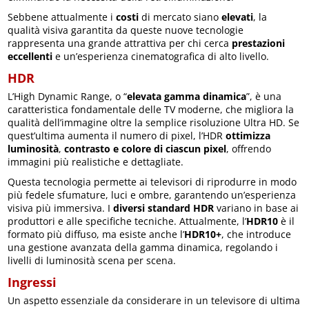
Sebbene attualmente i
costi
di mercato siano
elevati
, la
qualità visiva garantita da queste nuove tecnologie
rappresenta una grande attrattiva per chi cerca
prestazioni
eccellenti
e un’esperienza cinematografica di alto livello.
HDR
L’High Dynamic Range, o “
elevata gamma dinamica
”, è una
caratteristica fondamentale delle TV moderne, che migliora la
qualità dell’immagine oltre la semplice risoluzione Ultra HD. Se
quest’ultima aumenta il numero di pixel, l’HDR
ottimizza
luminosità
,
contrasto e colore
di ciascun pixel
, offrendo
immagini più realistiche e dettagliate.
Questa tecnologia permette ai televisori di riprodurre in modo
più fedele sfumature, luci e ombre, garantendo un’esperienza
visiva più immersiva. I
diversi standard HDR
variano in base ai
produttori e alle specifiche tecniche. Attualmente, l’
HDR10
è il
formato più diffuso, ma esiste anche l’
HDR10+
, che introduce
una gestione avanzata della gamma dinamica, regolando i
livelli di luminosità scena per scena.
Ingressi
Un aspetto essenziale da considerare in un televisore di ultima