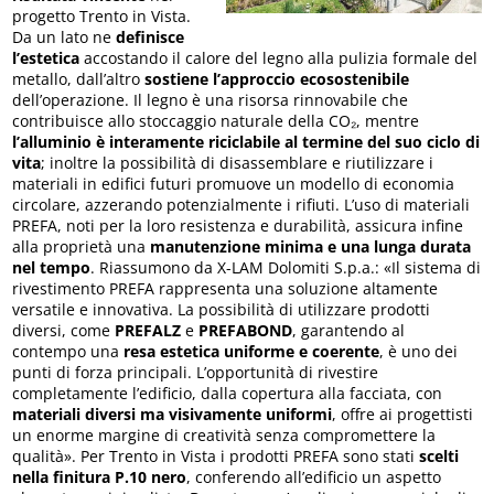
progetto Trento in Vista.
Da un lato ne
definisce
l’estetica
accostando il calore del legno alla pulizia formale del
metallo, dall’altro
sostiene l’approccio ecosostenibile
dell’operazione. Il legno è una risorsa rinnovabile che
contribuisce allo stoccaggio naturale della CO₂, mentre
l’alluminio è interamente riciclabile al termine del suo ciclo di
vita
; inoltre la possibilità di disassemblare e riutilizzare i
materiali in edifici futuri promuove un modello di economia
circolare, azzerando potenzialmente i rifiuti. L’uso di materiali
PREFA, noti per la loro resistenza e durabilità, assicura infine
alla proprietà una
manutenzione minima e una lunga durata
nel tempo
. Riassumono da X-LAM Dolomiti S.p.a.: «Il sistema di
rivestimento PREFA rappresenta una soluzione altamente
versatile e innovativa. La possibilità di utilizzare prodotti
diversi, come
PREFALZ
e
PREFABOND
, garantendo al
contempo una
resa estetica uniforme e coerente
, è uno dei
punti di forza principali. L’opportunità di rivestire
completamente l’edificio, dalla copertura alla facciata, con
materiali diversi ma visivamente uniformi
, offre ai progettisti
un enorme margine di creatività senza compromettere la
qualità». Per Trento in Vista i prodotti PREFA sono stati
scelti
nella finitura
P.10 nero
, conferendo all’edificio un aspetto