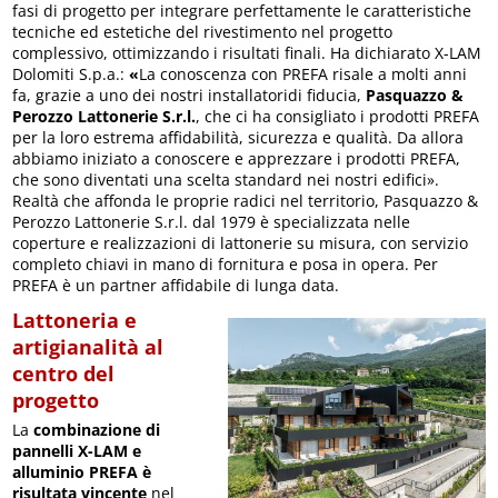
fasi di progetto per integrare perfettamente le caratteristiche
tecniche ed estetiche del rivestimento nel progetto
complessivo, ottimizzando i risultati finali. Ha dichiarato X-LAM
Dolomiti S.p.a.:
«
La conoscenza con PREFA risale a molti anni
fa, grazie a uno dei nostri installatoridi fiducia,
Pasquazzo &
Perozzo Lattonerie S.r.l.
, che ci ha consigliato i prodotti PREFA
per la loro estrema affidabilità, sicurezza e qualità. Da allora
abbiamo iniziato a conoscere e apprezzare i prodotti PREFA,
che sono diventati una scelta standard nei nostri edifici».
Realtà che affonda le proprie radici nel territorio, Pasquazzo &
Perozzo Lattonerie S.r.l. dal 1979 è specializzata nelle
coperture e realizzazioni di lattonerie su misura, con servizio
completo chiavi in mano di fornitura e posa in opera. Per
PREFA è un partner affidabile di lunga data.
Lattoneria e
artigianalità al
centro del
progetto
La
combinazione di
pannelli X-LAM e
alluminio PREFA è
risultata vincente
nel