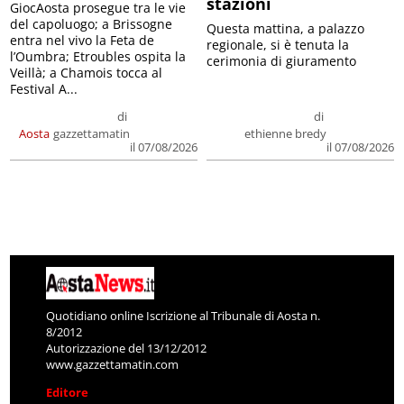
stazioni
GiocAosta prosegue tra le vie
del capoluogo; a Brissogne
Questa mattina, a palazzo
entra nel vivo la Feta de
regionale, si è tenuta la
l’Oumbra; Etroubles ospita la
cerimonia di giuramento
Veillà; a Chamois tocca al
Festival A...
di
di
Aosta
gazzettamatin
ethienne bredy
il 07/08/2026
il 07/08/2026
Quotidiano online Iscrizione al Tribunale di Aosta n.
8/2012
Autorizzazione del 13/12/2012
www.gazzettamatin.com
Editore