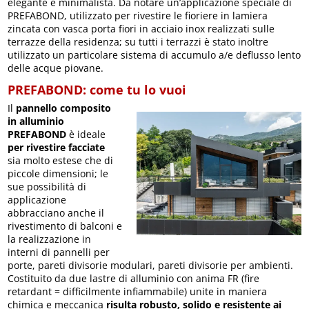
elegante e minimalista. Da notare un’applicazione speciale di
PREFABOND, utilizzato per rivestire le fioriere in lamiera
zincata con vasca porta fiori in acciaio inox realizzati sulle
terrazze della residenza; su tutti i terrazzi è stato inoltre
utilizzato un particolare sistema di accumulo a/e deflusso lento
delle acque piovane.
PREFABOND: come tu lo vuoi
Il
pannello composito
in alluminio
PREFABOND
è ideale
per rivestire facciate
sia molto estese che di
piccole dimensioni; le
sue possibilità di
applicazione
abbracciano anche il
rivestimento di balconi e
la realizzazione in
interni di pannelli per
porte, pareti divisorie modulari, pareti divisorie per ambienti.
Costituito da due lastre di alluminio con anima FR (fire
retardant = difficilmente infiammabile) unite in maniera
chimica e meccanica
risulta robusto, solido e resistente ai