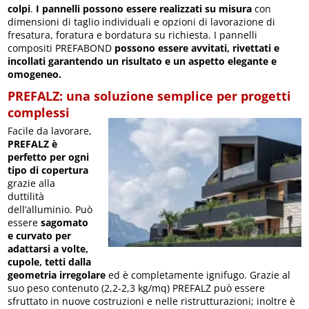
colpi
.
I pannelli possono essere realizzati su misura
con
dimensioni di taglio individuali e opzioni di lavorazione di
fresatura, foratura e bordatura su richiesta. I pannelli
compositi PREFABOND
possono essere avvitati, rivettati e
incollati garantendo un risultato e un aspetto elegante e
omogeneo.
PREFALZ: una soluzione semplice per progetti
complessi
Facile da lavorare,
PREFALZ è
perfetto per ogni
tipo di copertura
grazie alla
duttilità
dell’alluminio. Può
essere
sagomato
e curvato per
adattarsi a volte,
cupole, tetti dalla
geometria irregolare
ed è completamente ignifugo. Grazie al
suo peso contenuto (2,2-2,3 kg/mq) PREFALZ può essere
sfruttato in nuove costruzioni e nelle ristrutturazioni; inoltre è