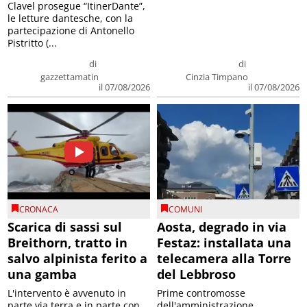
Clavel prosegue “ItinerDante”,
le letture dantesche, con la
partecipazione di Antonello
Pistritto (...
di
di
gazzettamatin
Cinzia Timpano
il 07/08/2026
il 07/08/2026
CRONACA
COMUNI
Scarica di sassi sul
Aosta, degrado in via
Breithorn, tratto in
Festaz: installata una
salvo alpinista ferito a
telecamera alla Torre
una gamba
del Lebbroso
L'intervento è avvenuto in
Prime contromosse
parte via terra e in parte con
dell'amministrazione