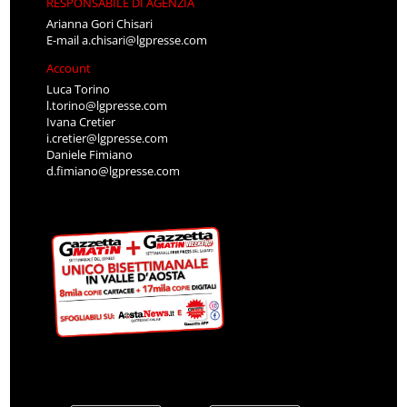
RESPONSABILE DI AGENZIA
Arianna Gori Chisari
E-mail
a.chisari@lgpresse.com
Account
Luca Torino
l.torino@lgpresse.com
Ivana Cretier
i.cretier@lgpresse.com
Daniele Fimiano
d.fimiano@lgpresse.com