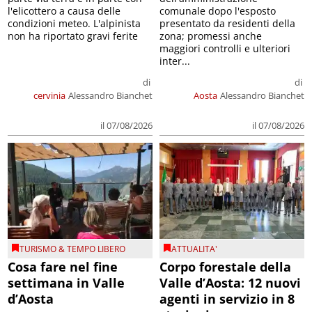
l'elicottero a causa delle
comunale dopo l'esposto
condizioni meteo. L'alpinista
presentato da residenti della
non ha riportato gravi ferite
zona; promessi anche
maggiori controlli e ulteriori
inter...
di
di
cervinia
Alessandro Bianchet
Aosta
Alessandro Bianchet
il 07/08/2026
il 07/08/2026
TURISMO & TEMPO LIBERO
ATTUALITA'
Cosa fare nel fine
Corpo forestale della
settimana in Valle
Valle d’Aosta: 12 nuovi
d’Aosta
agenti in servizio in 8