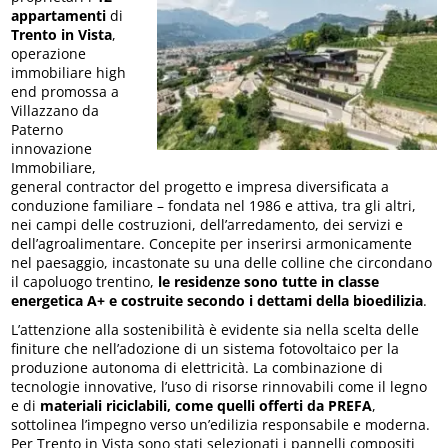
appartamenti
di
Trento in Vista
,
operazione
immobiliare high
end promossa a
Villazzano da
Paterno
innovazione
Immobiliare,
general contractor del progetto e impresa diversificata a
conduzione familiare – fondata nel 1986 e attiva, tra gli altri,
nei campi delle costruzioni, dell’arredamento, dei servizi e
dell’agroalimentare. Concepite per inserirsi armonicamente
nel paesaggio, incastonate su una delle colline che circondano
il capoluogo trentino,
le residenze sono tutte in classe
energetica A+ e costruite secondo i dettami della bioedilizia
.
L’attenzione alla sostenibilità è evidente sia nella scelta delle
finiture che nell’adozione di un sistema fotovoltaico per la
produzione autonoma di elettricità. La combinazione di
tecnologie innovative, l’uso di risorse rinnovabili come il legno
e di
materiali riciclabili, come quelli offerti da PREFA
,
sottolinea l’impegno verso un’edilizia responsabile e moderna.
Per Trento in Vista sono stati selezionati i pannelli compositi