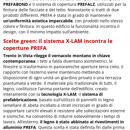
PREFABOND
e il sistema di copertura
PREFALZ
, utilizzati per la
finitura delle facciate e del tetto. Nonostante si tratti di due
prodotti differenti, PREFA è stata in grado di mantenere
un’uniformità estetica impeccabile
, con prodotti nello stesso
colore e finitura. In questo edificio la funzionalità incontra il
design, con il minimo impatto sull’ambiente.
Scelte green: il sistema X-LAM incontra le
coperture PREFA
Trento in Vista rilegge il vernacolo montano in chiave
contemporanea
: i tetti a falda diventano asimmetrici, le
finestre si trasformano in panoramiche aperture terra cielo, il
rapporto con l’esterno viene mantenuto mettendo a
disposizione di ogni unità un giardino privato o una terrazza
piantumata a verde. Il materiale più tradizionale di tutti, il
legno, costituisce l’anima portante dell’edificio, creato
interamente con la
tecnologia X-LAM
; il
sistema di
prefabbricazione
, basato sull’utilizzo di pannelli in legno
lamellare di abeta incollato a strati incrociati in grado di
sopportare carichi elevati e resistere alle sollecitazioni esterne
e sismiche, ha consentito di ridurre notevolmente i tempi di
lavoro. All’esterno,
il legno è stato abbinato ai rivestimenti in
alluminio PREFA
. Questa scelta è stata definita fin dalle prima