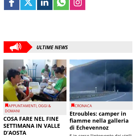
ULTIME NEWS
APPUNTAMENTI
,
OGGI &
CRONACA
DOMANI
Etroubles: camper in
COSA FARE NEL FINE
fiamme nella galleria
SETTIMANA IN VALLE
di Echevennoz
D’AOSTA
E in corso l'intervento dei vigili