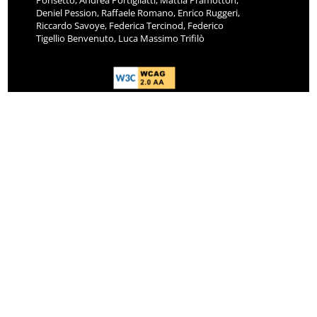
Ponsetto, Andrea Portigliatti, Mattia Pramotton,
Deniel Pession, Raffaele Romano, Enrico Ruggeri,
Riccardo Savoye, Federica Tercinod, Federico
Tigellio Benvenuto, Luca Massimo Trifilò