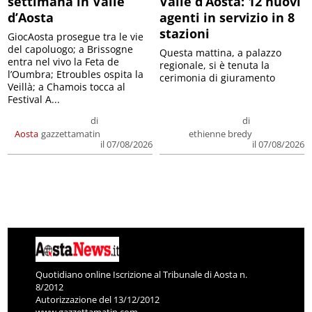
settimana in Valle
Valle d’Aosta: 12 nuovi
d’Aosta
agenti in servizio in 8
stazioni
GiocAosta prosegue tra le vie
del capoluogo; a Brissogne
Questa mattina, a palazzo
entra nel vivo la Feta de
regionale, si è tenuta la
l’Oumbra; Etroubles ospita la
cerimonia di giuramento
Veillà; a Chamois tocca al
Festival A...
di
di
Aosta
gazzettamatin
ethienne bredy
il 07/08/2026
il 07/08/2026
Quotidiano online Iscrizione al Tribunale di Aosta n.
8/2012
Autorizzazione del 13/12/2012