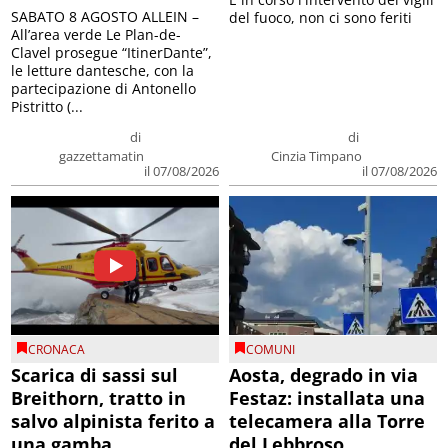
SABATO 8 AGOSTO ALLEIN –
del fuoco, non ci sono feriti
All’area verde Le Plan-de-
Clavel prosegue “ItinerDante”,
le letture dantesche, con la
partecipazione di Antonello
Pistritto (...
di
di
gazzettamatin
Cinzia Timpano
il 07/08/2026
il 07/08/2026
CRONACA
COMUNI
Scarica di sassi sul
Aosta, degrado in via
Breithorn, tratto in
Festaz: installata una
salvo alpinista ferito a
telecamera alla Torre
una gamba
del Lebbroso