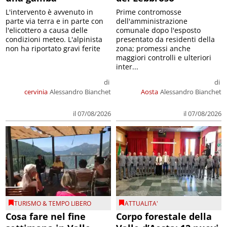
L'intervento è avvenuto in
Prime contromosse
parte via terra e in parte con
dell'amministrazione
l'elicottero a causa delle
comunale dopo l'esposto
condizioni meteo. L'alpinista
presentato da residenti della
non ha riportato gravi ferite
zona; promessi anche
maggiori controlli e ulteriori
inter...
di
di
cervinia
Alessandro Bianchet
Aosta
Alessandro Bianchet
il 07/08/2026
il 07/08/2026
TURISMO & TEMPO LIBERO
ATTUALITA'
Cosa fare nel fine
Corpo forestale della