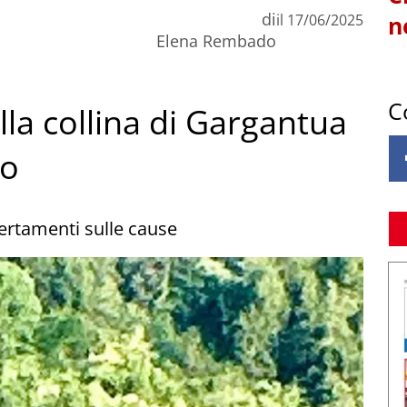
di
il
17/06/2025
n
Elena Rembado
C
lla collina di Gargantua
ro
certamenti sulle cause