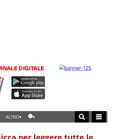
ALTRO
licca per leggere tutte le