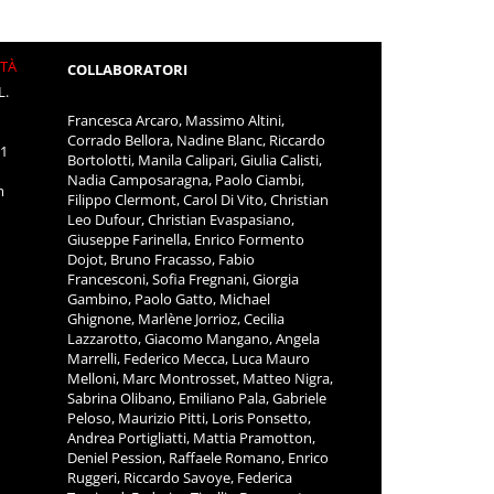
ITÀ
COLLABORATORI
L.
Francesca Arcaro, Massimo Altini,
Corrado Bellora, Nadine Blanc, Riccardo
11
Bortolotti, Manila Calipari, Giulia Calisti,
Nadia Camposaragna, Paolo Ciambi,
m
Filippo Clermont, Carol Di Vito, Christian
Leo Dufour, Christian Evaspasiano,
Giuseppe Farinella, Enrico Formento
Dojot, Bruno Fracasso, Fabio
Francesconi, Sofia Fregnani, Giorgia
Gambino, Paolo Gatto, Michael
Ghignone, Marlène Jorrioz, Cecilia
Lazzarotto, Giacomo Mangano, Angela
Marrelli, Federico Mecca, Luca Mauro
Melloni, Marc Montrosset, Matteo Nigra,
Sabrina Olibano, Emiliano Pala, Gabriele
Peloso, Maurizio Pitti, Loris Ponsetto,
Andrea Portigliatti, Mattia Pramotton,
Deniel Pession, Raffaele Romano, Enrico
Ruggeri, Riccardo Savoye, Federica