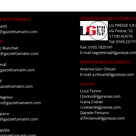
CONCESSIONARIA DI PUBBLIC
E RESPONSABILE
LG PRESSE S.R.
anti
via Festaz, 52
i@gazzettamatin.com
11100 AOSTA
NE
Tel: 0165.2317
Fax: 0165.1820141
o Bianchet
E-mail
segreteria@lgpresse.co
t@gazzettamatin.com
RESPONSABILE DI AGENZIA
enal
Arianna Gori Chisari
gazzettamatin.com
E-mail
a.chisari@lgpresse.com
d
Account
azzettamatin.com
Luca Torino
l.torino@lgpresse.com
legrino
Ivana Cretier
ino@gazzettamatin.com
i.cretier@lgpresse.com
Daniele Fimiano
mpano
d.fimiano@lgpresse.com
o@gazzettamatin.com
apalia
@gazzettamatin.com