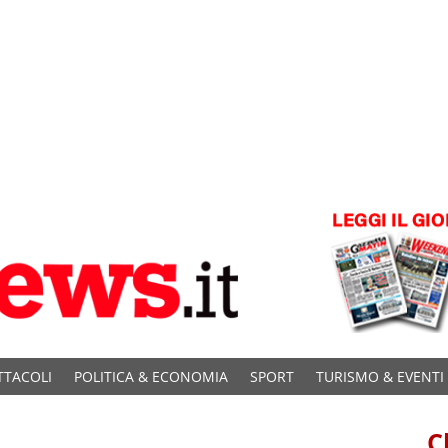
TTACOLI
POLITICA & ECONOMIA
SPORT
TURISMO & EVENTI
C