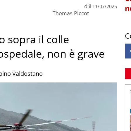
di
il
11/07/2025
n
Thomas Piccot
C
o sopra il colle
 ospedale, non è grave
lpino Valdostano