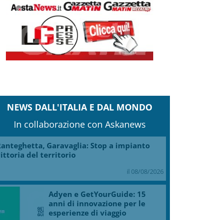
NEWS DALL'ITALIA E DAL MONDO
In collaborazione con Askanews
anteghetta, Garavaglia: Stop a impianto
ittoria del territorio
il 08/08/2026
Adyen e GetYourGuide: 15
anni di innovazione per le
esperienze di viaggio