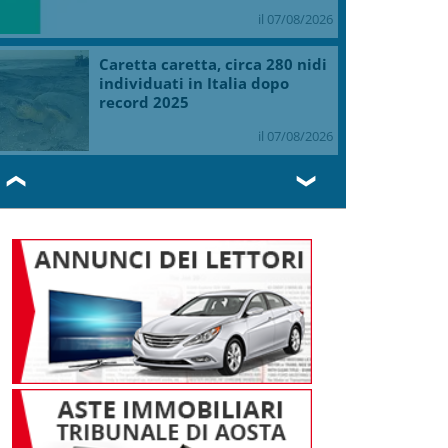
il 07/08/2026
Caretta caretta, circa 280 nidi
individuati in Italia dopo
record 2025
il 07/08/2026
❮
❯