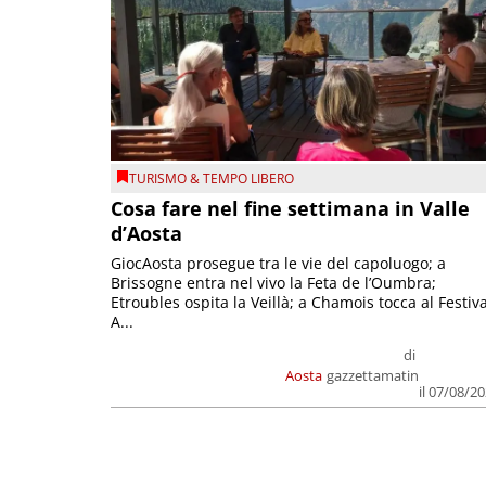
TURISMO & TEMPO LIBERO
Cosa fare nel fine settimana in Valle
d’Aosta
GiocAosta prosegue tra le vie del capoluogo; a
Brissogne entra nel vivo la Feta de l’Oumbra;
Etroubles ospita la Veillà; a Chamois tocca al Festiva
A...
di
Aosta
gazzettamatin
il 07/08/2